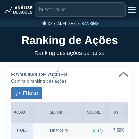
INÍCIO
ANÁLISES
RANKING
Ranking de Ações
Ranking das ações da bolsa
RANKING DE AÇÕES
Confira o ranking das ações
Filtrar
AÇÃO
SETOR
SCORE
DY
P
☆
7.82%
1
ITUB3
Financeiro
(4)