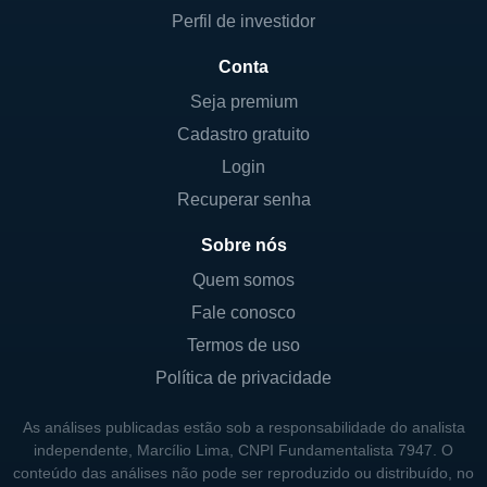
Perfil de investidor
☆
3.58%
1
VIVT3
Telecomunicações
(4)
Conta
☆
15.68%
BBSE3
Seguros
(4)
Seja premium
Cadastro gratuito
☆
0%
-
OIBR3
Telecomunicações
(2)
Login
☆
0%
-
OIBR4
Telecomunicações
(2)
Recuperar senha
Sobre nós
☆
15.52%
AZZA3
Indústria da Moda
(4)
Quem somos
☆
36.66%
GRND3
Indústria da Moda
(4)
Fale conosco
Termos de uso
☆
0%
-
AMAR3
Varejo
(2)
Política de privacidade
☆
1.7%
2
MGLU3
Varejo
(3)
As análises publicadas estão sob a responsabilidade do analista
independente, Marcílio Lima, CNPI Fundamentalista 7947. O
☆
0%
-
BHIA3
Varejo
(2)
conteúdo das análises não pode ser reproduzido ou distribuído, no