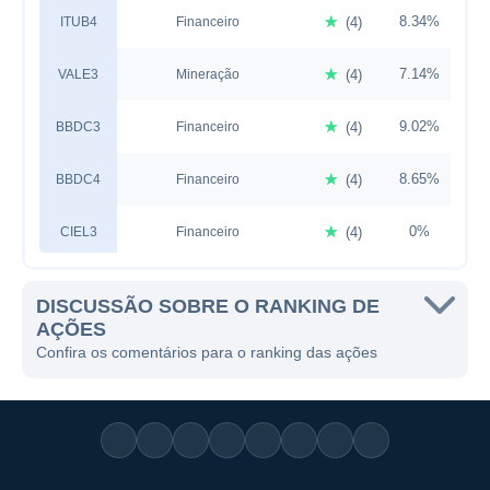
☆
8.34%
1
ITUB4
Financeiro
(4)
☆
7.14%
3
VALE3
Mineração
(4)
☆
9.02%
BBDC3
Financeiro
(4)
☆
8.65%
BBDC4
Financeiro
(4)
☆
0%
CIEL3
Financeiro
(4)
☆
4.91%
PETR3
Petróleo
(4)
DISCUSSÃO SOBRE O RANKING DE
AÇÕES
☆
6.3%
PETR4
Petróleo
(4)
Confira os comentários para o ranking das ações
☆
3.91%
1
B3SA3
Financeiro
(4)
☆
8.25%
1
ABEV3
Alimentos
(4)