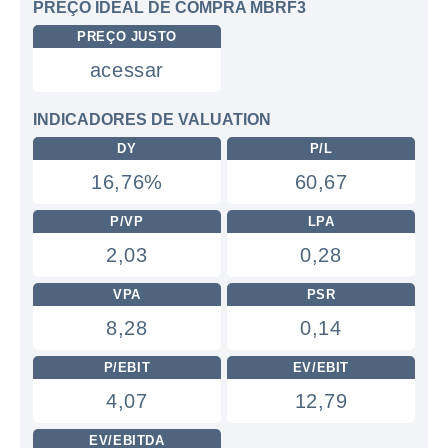
PREÇO IDEAL DE COMPRA MBRF3
PREÇO JUSTO
acessar
INDICADORES DE VALUATION
DY
P/L
16,76%
60,67
P/VP
LPA
2,03
0,28
VPA
PSR
8,28
0,14
P/EBIT
EV/EBIT
4,07
12,79
EV/EBITDA