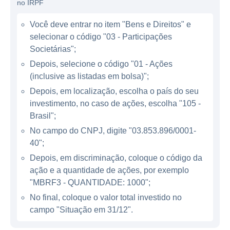
supermercados até restaurantes e indústrias
no IRPF
alimentícias.
Você deve entrar no item "Bens e Direitos" e
selecionar o código "03 - Participações
ATUAÇÃO DA MARFRIG
Societárias";
Depois, selecione o código "01 - Ações
Como uma das líderes globais no setor, a
(inclusive as listadas em bolsa)";
Marfrig se destaca pela sua presença em
Depois, em localização, escolha o país do seu
diversos países, principalmente na América
investimento, no caso de ações, escolha "105 -
do Sul, América do Norte e alguns mercados
Brasil";
da Europa. A empresa possui unidades de
No campo do CNPJ, digite "03.853.896/0001-
produção em várias localidades, o que
40";
contribui para a eficiência logística e
Depois, em discriminação, coloque o código da
agilidade na entrega de produtos aos
ação e a quantidade de ações, por exemplo
consumidores. Essa expansão internacional
"MBRF3 - QUANTIDADE: 1000";
é um fator estratégico que potencializa a
No final, coloque o valor total investido no
competitividade da Marfrig em um mercado
campo "Situação em 31/12".
altamente dinâmico e cheio de desafios.