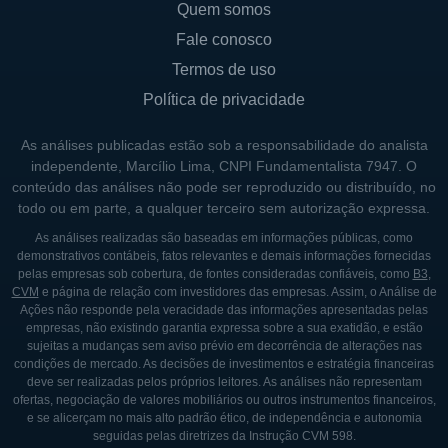
Quem somos
Um marco importante na história da empresa
aconteceu em 2006, quando a Marfrig
Fale conosco
realizou sua abertura de capital na B3,
Termos de uso
permitindo que um maior número de
Política de privacidade
investidores se tornassem acionistas da
As análises publicadas estão sob a responsabilidade do analista
companhia. Isso introduziu novos desafios e
independente, Marcílio Lima, CNPI Fundamentalista 7947. O
oportunidades, impulsionando a empresa a
conteúdo das análises não pode ser reproduzido ou distribuído, no
continuar seu crescimento acelerado e a
todo ou em parte, a qualquer terceiro sem autorização expressa.
diversificar suas operações. A partir de
As análises realizadas são baseadas em informações públicas, como
então, a Marfrig estabeleceu parcerias e
demonstrativos contábeis, fatos relevantes e demais informações fornecidas
pelas empresas sob cobertura, de fontes consideradas confiáveis, como
B3
,
expandiu suas capacidades produtivas,
CVM
e página de relação com investidores das empresas. Assim, o Análise de
tornando-se uma referência no setor de
Ações não responde pela veracidade das informações apresentadas pelas
empresas, não existindo garantia expressa sobre a sua exatidão, e estão
proteínas no Brasil e no exterior.
sujeitas a mudanças sem aviso prévio em decorrência de alterações nas
condições de mercado. As decisões de investimentos e estratégia financeiras
Nos anos seguintes, a empresa se destacou
deve ser realizadas pelos próprios leitores. As análises não representam
ofertas, negociação de valores mobiliários ou outros instrumentos financeiros,
não apenas pela sua expansão geográfica,
e se alicerçam no mais alto padrão ético, de independência e autonomia
mas também pela busca por inovações e
seguidas pelas diretrizes da Instrução CVM 598.