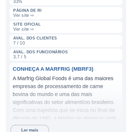
33%
PÁGINA DE RI
Ver site ⇨
SITE OFICIAL
Ver site ⇨
AVAL. DOS CLIENTES
7 / 10
AVAL. DOS FUNCIONÁRIOS
3.7 / 5
CONHEÇA A MARFRIG (MBRF3)
A Marfrig Global Foods é uma das maiores
empresas de processamento de carne
bovina do mundo e uma das mais
significativas do setor alimentício brasileiro.
Com uma trajetória que se inicia no final da
década de 1980, a Marfrig se destacou pela
produção e comercialização de carne,
Ler mais