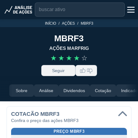
INÍCIO
AÇÕES
MBRF3
MBRF3
AÇÕES MARFRIG
☆
☆
☆
☆
☆
Seguir
Sobre
Análise
Dividendos
Cotação
Indicado
COTACÃO MBRF3
Confira o preço das ações MBRF3
PREÇO MBRF3