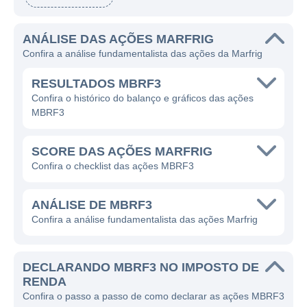
especialmente em mercados internacionais.
A empresa é reconhecida pela sua
ANÁLISE DAS AÇÕES MARFRIG
capacidade de atender diferentes
Confira a análise fundamentalista das ações da Marfrig
necessidades do consumidor, oferecendo
produtos de qualidade e soluções inovadoras
RESULTADOS MBRF3
no setor de proteínas.
Confira o histórico do balanço e gráficos das ações
MBRF3
A Marfrig atua principalmente no segmento
de alimentos, com foco na produção de
SCORE DAS AÇÕES MARFRIG
carnes bovinas e seus derivados. A empresa
Confira o checklist das ações MBRF3
mantém um portfólio extenso que inclui
desde cortes de carne in natura até produtos
ANÁLISE DE MBRF3
processados e industrializados, como
Confira a análise fundamentalista das ações Marfrig
hamburgueres e pratos prontos. Este modelo
de negócio amplo permite à Marfrig
DECLARANDO MBRF3 NO IMPOSTO DE
diversificar suas receitas e atender a um
RENDA
amplo espectro de clientes, que vão desde
Confira o passo a passo de como declarar as ações MBRF3