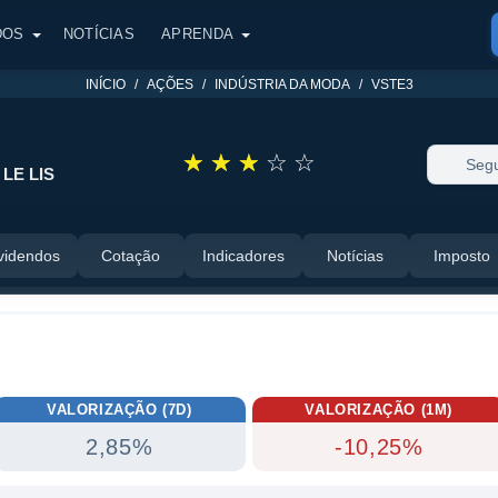
DOS
NOTÍCIAS
APRENDA
INÍCIO
AÇÕES
INDÚSTRIA DA MODA
VSTE3
☆
☆
☆
☆
☆
Segu
LE LIS
videndos
Cotação
Indicadores
Notícias
Imposto
VALORIZAÇÃO (7D)
VALORIZAÇÃO (1M)
2,85%
-10,25%