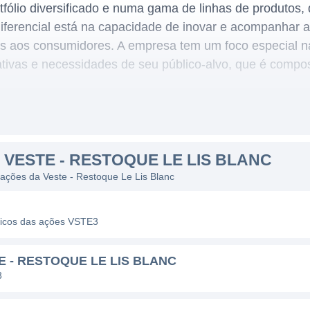
fólio diversificado e numa gama de linhas de produtos
diferencial está na capacidade de inovar e acompanhar 
 aos consumidores. A empresa tem um foco especial na 
tativas e necessidades de seu público-alvo, que é comp
RESTOQUE
iversas marcas, sendo as mais conhecidas: Le Lis Blan
 VESTE - RESTOQUE LE LIS BLANC
Essas marcas operam em diferentes segmentos, permitin
 ações da Veste - Restoque Le Lis Blanc
. A operação da Restoque não se limita apenas ao varej
trônico, o que tem se tornado uma estratégia cada vez 
áficos das ações VSTE3
o Brasil.
ça geográfica, a Restoque atua principalmente no Brasi
 - RESTOQUE LE LIS BLANC
róprias e franquias. A empresa está constantemente bus
3
nto da marca nas diversas regiões do país, além de aume