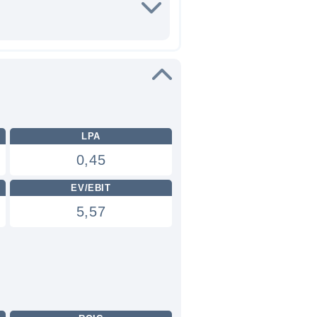
LPA
0,45
EV/EBIT
5,57