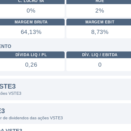
C. LUCRO 5A
ROE
0%
2%
MARGEM BRUTA
MARGEM EBIT
64,13%
8,73%
ENTO
DÍVIDA LIQ / PL
DÍV. LIQ / EBITDA
0,26
0
STE3
 ações VSTE3
E3
dor de dividendos das ações VSTE3
A VSTE3