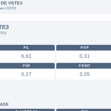
 DE VSTE3
ções VSTE3
TE3
STE3
P/L
P/VP
6,61
0,31
PSR
P/EBIT
0,27
3,05
DADE