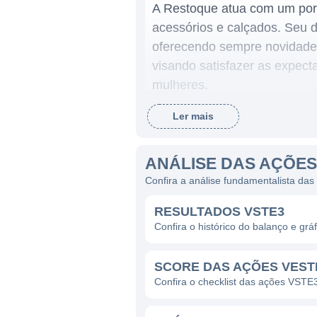
A Restoque atua com um port
acessórios e calçados. Seu 
oferecendo sempre novidades
visando satisfazer as expec
mulheres.
Ler mais
ÁREAS DE ATUAÇÃO DA 
A Restoque é composta por d
ANÁLISE DAS AÇÕES
moda casual, entre outras. 
Confira a análise fundamentalista das
base de clientes mais ampla
RESULTADOS VSTE3
expande para o comércio ele
Confira o histórico do balanço e gr
crescimento do e-commerce n
No que diz respeito à presen
SCORE DAS AÇÕES VESTE
presença através de lojas p
Confira o checklist das ações VSTE
de crescimento e fortalecime