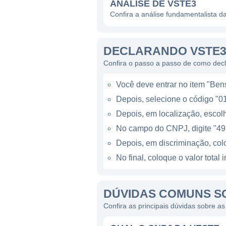
meio de lançamentos e camp
ANÁLISE DE VSTE3
Confira a análise fundamentalista d
MODELO DE NEGÓCIO DA
DECLARANDO VSTE3
O modelo de negócio da Res
Confira o passo a passo de como dec
pela sua exclusividade e qu
cada coleção é cuidadosamen
Você deve entrar no item "Bens 
inclui o uso de materiais de
Depois, selecione o código "01
Além do desenvolvimento de
Depois, em localização, escolh
marcas. A empresa busca se
No campo do CNPJ, digite "49
publicidade em diversos cana
Depois, em discriminação, co
marcas, mas também fortalece
No final, coloque o valor tota
HISTÓRICO DA RESTOQU
DÚVIDAS COMUNS SO
A história da Restoque come
Confira as principais dúvidas sobre a
Desde então, a companhia te