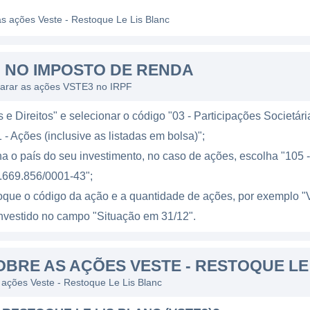
anhas de marketing.
as ações Veste - Restoque Le Lis Blanc
 RESTOQUE
 NO IMPOSTO DE RENDA
toque é fundamentado na criação de produtos de moda 
larar as ações VSTE3 no IRPF
alidade. A empresa adota uma abordagem focada na cria
te planejada para atender desejos e necessidades espec
e Direitos" e selecionar o código "03 - Participações Societári
 alta qualidade e um design que atenda às tendências c
 - Ações (inclusive as listadas em bolsa)";
 produtos, a Restoque investe pesadamente em market
a o país do seu investimento, no caso de ações, escolha "105 - 
mpre uma conexão próxima com seus consumidores, ut
.669.856/0001-43";
is, incluindo redes sociais e eventos. Isso não apenas a
loque o código da ação e a quantidade de ações, por exempl
 a lealdade do cliente.
l investido no campo "Situação em 31/12".
E
BRE AS AÇÕES VESTE - RESTOQUE LE
ça em 2002, com a fundação da primeira loja da marca 
s ações Veste - Restoque Le Lis Blanc
m tido um crescimento contínuo, expandindo seu portfól