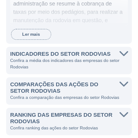
administração se resume à cobrança de
taxas por meio dos pedágios, para realizar a
manutenção da rodovia em questão, e
analisar locais onde há maior tráfego para
Ler mais
realizar melhorias nas malhas rodoviárias,
conforme necessário.
INDICADORES DO SETOR RODOVIAS
No Brasil, possui poucas empresas atuantes,
Confira a média dos indicadores das empresas do setor
o que faz com que no ambiente de bolsa de
Rodovias
valores da B3 existam, igualmente, poucas
opções através das quais o investidor pode
COMPARAÇÕES DAS AÇÕES DO
SETOR RODOVIAS
se expor ao setor rodoviário.
Confira a comparação das empresas do setor Rodovias
Vale destacar que o direito das empresas de
gerenciar as rodovias é obtido através de
RANKING DAS EMPRESAS DO SETOR
leilões de concessões. Assim, ao realizar um
RODOVIAS
Confira ranking das ações do setor Rodovias
leilão, a companhia vencedora terá o direito
de explorar uma rodovia, através do ganho