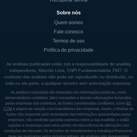
possui foco de curto prazo, de maneira na
qual as empresas firmam contratos de longo
Sobre nós
prazo (mais de 20 anos em muitos casos)
Quem somos
para explorar rodovias. Devido ao prazo
Fale conosco
bastante alongado das concessões, vêm a
Termos de uso
vantagem de estas empresas adquirirem
Política de privacidade
uma razoável previsibilidade de receita.
Com base na previsibilidade de receita, as
As análises publicadas estão sob a responsabilidade do analista
independente, Marcílio Lima, CNPI Fundamentalista 7947. O
empresas do setor rodoviário ganham,
conteúdo das análises não pode ser reproduzido ou distribuído, no
progressivamente, mais escala, ou seja,
todo ou em parte, a qualquer terceiro sem autorização expressa.
maior capacidade de crescimento e
As análises realizadas são baseadas em informações públicas, como
expansão. Pois mediante à previsibilidade de
demonstrativos contábeis, fatos relevantes e demais informações fornecidas
pelas empresas sob cobertura, de fontes consideradas confiáveis, como
B3
,
receitas, as companhias tornam a possuir
CVM
e página de relação com investidores das empresas. Assim, o Análise de
menores riscos financeiros e, como
Ações não responde pela veracidade das informações apresentadas pelas
empresas, não existindo garantia expressa sobre a sua exatidão, e estão
consequência, as mesmas têm a capacidade
sujeitas a mudanças sem aviso prévio em decorrência de alterações nas
de obter recursos via empréstimos, tanto
condições de mercado. As decisões de investimentos e estratégia financeiras
deve ser realizadas pelos próprios leitores. As análises não representam