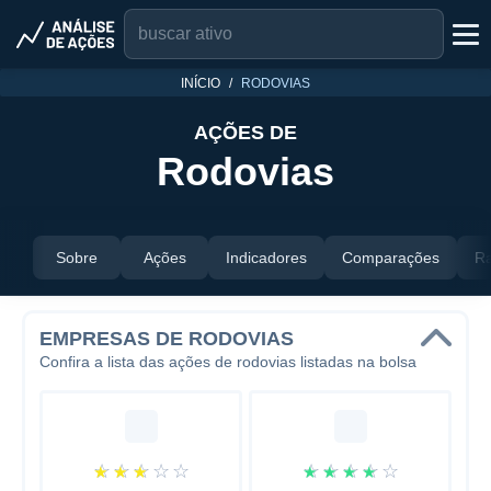
INÍCIO
RODOVIAS
AÇÕES DE
Rodovias
Sobre
Ações
Indicadores
Comparações
Ra
EMPRESAS DE RODOVIAS
Confira a lista das ações de rodovias listadas na bolsa
☆
☆
☆
☆
☆
☆
☆
☆
☆
☆