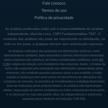
gás natural e a geração de energia. Essa
Fale conosco
estratégia não apenas reduz custos, mas
Termos de uso
também otimiza o uso dos recursos
Política de privacidade
disponíveis. A empresa ainda investe em
tecnologias que visam aumentar a eficiência
As análises publicadas estão sob a responsabilidade do analista
independente, Marcílio Lima, CNPI Fundamentalista 7947. O
energética e o uso sustentável dos recursos
conteúdo das análises não pode ser reproduzido ou distribuído, no
hídricos e ambientais.
todo ou em parte, a qualquer terceiro sem autorização expressa.
As análises realizadas são baseadas em informações públicas, como
LINHAS DE NEGÓCIO
demonstrativos contábeis, fatos relevantes e demais informações fornecidas
pelas empresas sob cobertura, de fontes consideradas confiáveis, como
B3
,
CVM
e página de relação com investidores das empresas. Assim, o Análise de
A Eneva organiza suas operações em
Ações não responde pela veracidade das informações apresentadas pelas
diferentes linhas de negócios, que incluem a
empresas, não existindo garantia expressa sobre a sua exatidão, e estão
sujeitas a mudanças sem aviso prévio em decorrência de alterações nas
geração de energia elétrica e a exploração e
condições de mercado. As decisões de investimentos e estratégia financeiras
comercialização de gás natural. Na geração
deve ser realizadas pelos próprios leitores. As análises não representam
ofertas, negociação de valores mobiliários ou outros instrumentos financeiros,
de energia, destaca-se a operação das
e se alicerçam no mais alto padrão ético, de independência e autonomia
usinas térmicas, que fornecem energia de
seguidas pelas diretrizes da Instrução CVM 598.
forma contínua e garantem o atendimento à