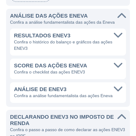
elétrica e gás natural. Desde sua fundação, a
Eneva tem buscado inovação e eficiência,
ANÁLISE DAS AÇÕES ENEVA
características essenciais para se destacar
Confira a análise fundamentalista das ações da Eneva
no mercado energético brasileiro, que é um
dos mais dinâmicos da América Latina.
RESULTADOS ENEV3
Confira o histórico do balanço e gráficos das ações
A Eneva tem como foco principal a geração
ENEV3
de energia a partir de fontes térmicas e
também atua na exploração e
SCORE DAS AÇÕES ENEVA
comercialização de gás natural. A empresa é
Confira o checklist das ações ENEV3
reconhecida por seu compromisso em
oferecer energia de maneira sustentável e
ANÁLISE DE ENEV3
competitiva, contribuindo para a matriz
Confira a análise fundamentalista das ações Eneva
energética brasileira e atendendo a
crescente demanda por energia no país. O
DECLARANDO ENEV3 NO IMPOSTO DE
principal diferencial da Eneva está em sua
RENDA
operação integrada, que combina a
Confira o passo a passo de como declarar as ações ENEV3