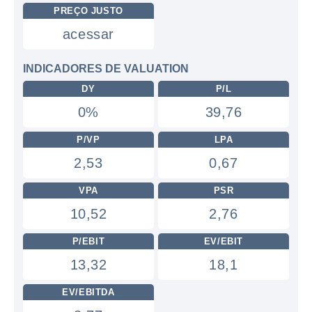
PREÇO JUSTO
acessar
INDICADORES DE VALUATION
DY
P/L
0%
39,76
P/VP
LPA
2,53
0,67
VPA
PSR
10,52
2,76
P/EBIT
EV/EBIT
13,32
18,1
EV/EBITDA