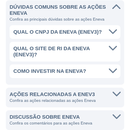
distribuição de energia pelo Brasil.
DÚVIDAS COMUNS SOBRE AS AÇÕES
ENEVA
A empresa possui um portfólio diversificado
Confira as principais dúvidas sobre as ações Eneva
de geração, o que inclui a produção de
energia a partir do gás natural, biomassa e
QUAL O CNPJ DA ENEVA (ENEV3)?
térmicas a carvão. Essa diversidade permite
que a Eneva se posicione adequadamente
QUAL O SITE DE RI DA ENEVA
frente a flutuações de mercado e variações
(ENEV3)?
na demanda por energia. Além disso, a
empresa desenvolve projetos voltados para
COMO INVESTIR NA ENEVA?
a ampliação de sua capacidade de geração
por meio de investimentos em novas usinas
e modernização da infraestrutura existente.
AÇÕES RELACIONADAS A ENEV3
Confira as ações relacionadas as ações Eneva
PRESENÇA GEOGRÁFICA
DISCUSSÃO SOBRE ENEVA
A Eneva concentra suas operações
Confira os comentários para as ações Eneva
principalmente nas regiões Norte e Nordeste