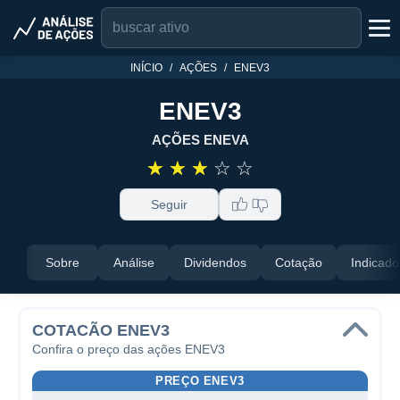
INÍCIO
AÇÕES
ENEV3
ENEV3
AÇÕES ENEVA
☆
☆
☆
☆
☆
Seguir
Sobre
Análise
Dividendos
Cotação
Indicado
COTACÃO ENEV3
Confira o preço das ações ENEV3
PREÇO ENEV3