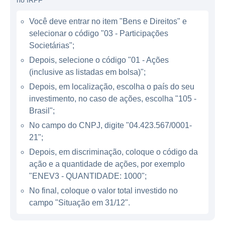
produção de gás natural com a geração de
no IRPF
energia, garantindo maior eficiência e
Você deve entrar no item "Bens e Direitos" e
redução de custos.
selecionar o código "03 - Participações
Societárias";
ATUAÇÃO DA ENEVA
Depois, selecione o código "01 - Ações
(inclusive as listadas em bolsa)";
A Eneva atua em diversas frentes dentro do
Depois, em localização, escolha o país do seu
setor energético. Seu modelo de negócios é
investimento, no caso de ações, escolha "105 -
baseado na geração de energia elétrica,
Brasil";
principalmente através de usinas térmicas. A
No campo do CNPJ, digite "04.423.567/0001-
empresa é responsável pela operação de
21";
usinas que têm sua capacidade instalada
Depois, em discriminação, coloque o código da
voltada para o fornecimento de energia para
ação e a quantidade de ações, por exemplo
o Sistema Interligado Nacional (SIN). As
"ENEV3 - QUANTIDADE: 1000";
usinas de energia da Eneva estão
No final, coloque o valor total investido no
localizadas em regiões estratégicas,
campo "Situação em 31/12".
proporcionando um suporte eficaz à