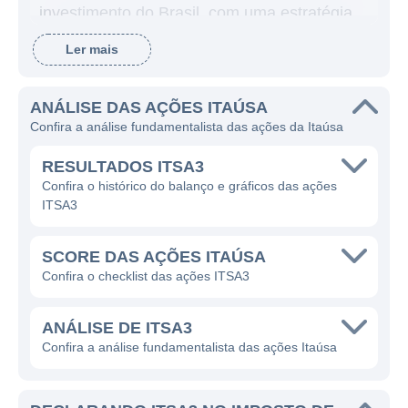
investimento do Brasil, com uma estratégia
que visa a diversificação e a preservação de
Ler mais
valor ao longo do tempo.
A Itaúsa opera por meio de suas
ANÁLISE DAS AÇÕES ITAÚSA
subsidiárias, principalmente no setor
Confira a análise fundamentalista das ações da Itaúsa
bancário, mas também em outras áreas
RESULTADOS ITSA3
como consumo, energia e construção civil. A
Confira o histórico do balanço e gráficos das ações
empresa usa o capital gerado por essas
ITSA3
operações para reinvestir em novos projetos
e também como forma de distribuir
SCORE DAS AÇÕES ITAÚSA
dividendos aos seus acionistas. Dessa
Confira o checklist das ações ITSA3
maneira, a empresa busca garantir a
sustentabilidade de seus negócios e um
ANÁLISE DE ITSA3
crescimento contínuo.
Confira a análise fundamentalista das ações Itaúsa
ATUAÇÃO DA ITAÚSA