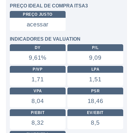
PREÇO IDEAL DE COMPRA ITSA3
PREÇO JUSTO
acessar
INDICADORES DE VALUATION
DY
P/L
9,61%
9,09
P/VP
LPA
1,71
1,51
VPA
PSR
8,04
18,46
P/EBIT
EV/EBIT
8,32
8,5