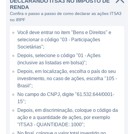
DECLARANDO ITSA3 NO IMPOSTO DE
RENDA
A principal área de atuação da Itaúsa é o
Confira o passo a passo de como declarar as ações ITSA3
setor financeiro, através de sua participação
no IRPF
no Itaú Unibanco, uma das maiores
Você deve entrar no item "Bens e Direitos" e
instituições financeiras da América Latina. O
selecionar o código "03 - Participações
Itaú Unibanco oferece uma ampla gama de
Societárias";
serviços, incluindo contas bancárias,
Depois, selecione o código "01 - Ações
empréstimos pessoais e financiamento,
(inclusive as listadas em bolsa)";
cartões de crédito, investimentos e seguros.
Depois, em localização, escolha o país do seu
Além do setor financeiro, a Itaúsa investe em
investimento, no caso de ações, escolha "105 -
Brasil";
diversos segmentos da economia. Entre
suas principais participações estão
No campo do CNPJ, digite "61.532.644/0001-
15";
empresas com atuação em setores como:
Depois, em discriminação, coloque o código da
Indústria de papel e celulose;
ação e a quantidade de ações, por exemplo
Consumo e varejo;
"ITSA3 - QUANTIDADE: 1000";
No final, coloque o valor total investido no