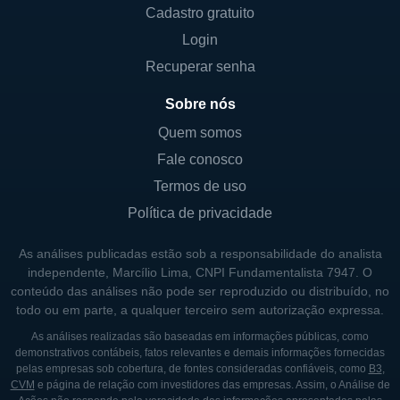
Ao longo das décadas, a Itaúsa se expandiu
Cadastro gratuito
e diversificou seus investimentos,
Login
complementando seu portfólio com
Recuperar senha
empresas que atuam em diversas áreas-
Sobre nós
chave da economia. As aquisições
realizadas ao longo de sua trajetória foram
Quem somos
fundamentais para seu crescimento,
Fale conosco
permitindo que a holding se tornasse um dos
Termos de uso
maiores grupos de investimento do Brasil.
Política de privacidade
Em adição, a abertura de capital da Itaúsa,
As análises publicadas estão sob a responsabilidade do analista
ocorrida em 1971, foi um momento
independente, Marcílio Lima, CNPI Fundamentalista 7947. O
oportunidades. Com ações listadas na bolsa,
conteúdo das análises não pode ser reproduzido ou distribuído, no
todo ou em parte, a qualquer terceiro sem autorização expressa.
a empresa teve acesso a um maior volume
de capital, o que lhe permitiu continuar a
As análises realizadas são baseadas em informações públicas, como
demonstrativos contábeis, fatos relevantes e demais informações fornecidas
expandir e diversificar suas operações.
pelas empresas sob cobertura, de fontes consideradas confiáveis, como
B3
,
Desde então, a empresa tem buscado
CVM
e página de relação com investidores das empresas. Assim, o Análise de