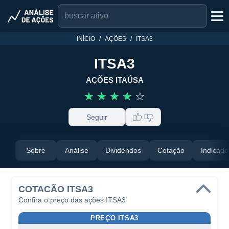
INÍCIO
AÇÕES
ITSA3
ITSA3
AÇÕES ITAÚSA
☆
☆
☆
☆
☆
Seguir
Sobre
Análise
Dividendos
Cotação
Indicado
COTACÃO ITSA3
Confira o preço das ações ITSA3
PREÇO ITSA3