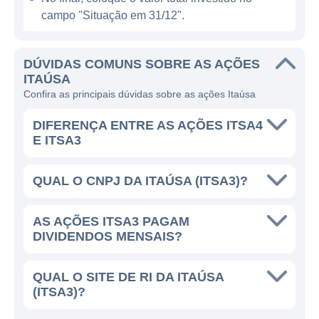
Energia;
campo "Situação em 31/12".
Infraestrutura e construção civil.
Graças a essa diversificação, a Itaúsa
DÚVIDAS COMUNS SOBRE AS AÇÕES
consegue mitigar riscos e garantir uma maior
ITAÚSA
estabilidade em seus resultados. Essa
Confira as principais dúvidas sobre as ações Itaúsa
abordagem é um componente essencial em
DIFERENÇA ENTRE AS AÇÕES ITSA4
sua estratégia de crescimento a longo prazo,
E ITSA3
uma vez que permite à holding enfrentar
melhor as flutuações do mercado e as
QUAL O CNPJ DA ITAÚSA (ITSA3)?
mudanças no ambiente econômico.
AS AÇÕES ITSA3 PAGAM
A ITAÚSA HOJE
DIVIDENDOS MENSAIS?
Atualmente, a Itaúsa mantém uma forte
QUAL O SITE DE RI DA ITAÚSA
presença no mercado, sendo reconhecida
(ITSA3)?
por sua capacidade de adaptação e
inovação. A empresa tem como premissa a