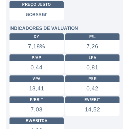
PREÇO JUSTO
acessar
INDICADORES DE VALUATION
DY
P/L
7,18%
7,26
P/VP
LPA
0,44
0,81
VPA
PSR
13,41
0,42
P/EBIT
EV/EBIT
7,03
14,52
EV/EBITDA