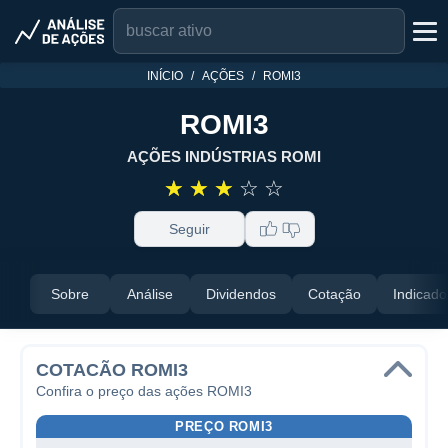
INÍCIO
AÇÕES
ROMI3
ROMI3
AÇÕES INDÚSTRIAS ROMI
☆
☆
☆
☆
☆
Seguir
Sobre
Análise
Dividendos
Cotação
Indicado
COTACÃO ROMI3
Confira o preço das ações ROMI3
PREÇO ROMI3