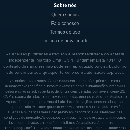
Sobre nós
O controle familiar é característico de várias
Quem somos
empresas brasileiras que buscam garantir a
continuidade dos negócios e preservar a
Fale conosco
cultura organizacional. A presença da família
Termos de uso
Romi em cargos-chave é fundamental para a
Política de privacidade
manutenção de uma visão de longo prazo e
As análises publicadas estão sob a responsabilidade do analista
a tomada de decisões estratégicas que
independente, Marcílio Lima, CNPI Fundamentalista 7947. O
refletem os interesses da empresa.
conteúdo das análises não pode ser reproduzido ou distribuído, no
todo ou em parte, a qualquer terceiro sem autorização expressa.
HISTÓRIA E DESENVOLVIMENTO DA
As análises realizadas são baseadas em informações públicas, como
demonstrativos contábeis, fatos relevantes e demais informações fornecidas
ROMI
pelas empresas sob cobertura, de fontes consideradas confiáveis, como
B3
,
CVM
e página de relação com investidores das empresas. Assim, o Análise de
A história da Indústrias Romi é marcada por
Ações não responde pela veracidade das informações apresentadas pelas
inovações e adaptações às mudanças do
empresas, não existindo garantia expressa sobre a sua exatidão, e estão
sujeitas a mudanças sem aviso prévio em decorrência de alterações nas
mercado. Desde o início de suas operações,
condições de mercado. As decisões de investimentos e estratégia financeiras
a empresa se destacou por seu
deve ser realizadas pelos próprios leitores. As análises não representam
ofertas, negociação de valores mobiliários ou outros instrumentos financeiros,