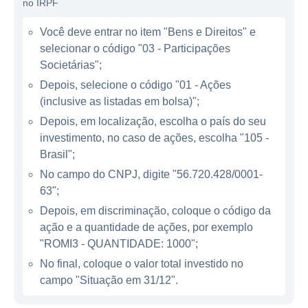
no IRPF
COMO A ROMI GANHA DINHEIRO
Você deve entrar no item "Bens e Direitos" e
selecionar o código "03 - Participações
A principal maneira pela qual a Indústrias
Societárias";
Romi gera receitas é através da venda de
Depois, selecione o código "01 - Ações
suas máquinas e equipamentos, que são
(inclusive as listadas em bolsa)";
utilizados em uma variedade de aplicações
Depois, em localização, escolha o país do seu
industriais. A companhia também oferece
investimento, no caso de ações, escolha "105 -
serviços de manutenção e suporte, que
Brasil";
complementam sua atuação no mercado.
No campo do CNPJ, digite "56.720.428/0001-
Além disso, a empresa investe em pesquisa
63";
e desenvolvimento, buscando
Depois, em discriminação, coloque o código da
constantemente inovações que podem se
ação e a quantidade de ações, por exemplo
traduzir em novos produtos e tecnologias,
"ROMI3 - QUANTIDADE: 1000";
atraindo assim um público diversificado de
No final, coloque o valor total investido no
clientes que vão desde pequenas indústrias
campo "Situação em 31/12".
até grandes corporações.