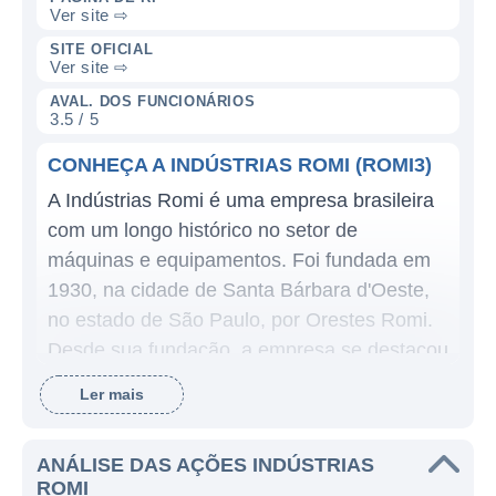
Ver site ⇨
SITE OFICIAL
Ver site ⇨
AVAL. DOS FUNCIONÁRIOS
3.5 / 5
CONHEÇA A INDÚSTRIAS ROMI (ROMI3)
A Indústrias Romi é uma empresa brasileira
com um longo histórico no setor de
máquinas e equipamentos. Foi fundada em
1930, na cidade de Santa Bárbara d'Oeste,
no estado de São Paulo, por Orestes Romi.
Desde sua fundação, a empresa se destacou
pela produção de máquinas-ferramenta e
Ler mais
pela oferta de soluções que atendem a
diversos setores da indústria. A Romi se
ANÁLISE DAS AÇÕES INDÚSTRIAS
posiciona como uma das líderes nacionais
ROMI