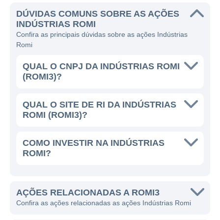
Outra fonte de receitas da Indústrias Romi é
DÚVIDAS COMUNS SOBRE AS AÇÕES
a exportação de sua linha de produtos. A
INDÚSTRIAS ROMI
Confira as principais dúvidas sobre as ações Indústrias
empresa já consolidou sua presença em
Romi
diversos mercados internacionais,
fortalecendo sua marca e aumentando as
QUAL O CNPJ DA INDÚSTRIAS ROMI
oportunidades de negócios fora do Brasil.
(ROMI3)?
Este movimento é estratégico, uma vez que
diversifica os riscos e possibilita à Romi se
QUAL O SITE DE RI DA INDÚSTRIAS
ROMI (ROMI3)?
beneficiar de demanda crescente em outras
economias.
COMO INVESTIR NA INDÚSTRIAS
ROMI?
PRESENÇA INTERNACIONAL E LINHAS
DE NEGÓCIO
A Indústrias Romi possui uma presença
AÇÕES RELACIONADAS A ROMI3
Confira as ações relacionadas as ações Indústrias Romi
significativa em diversos países e atua em
mercados como América Latina, Europa,