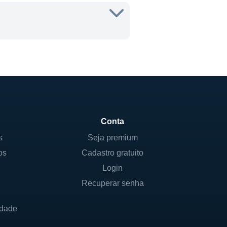
Conta
s
Seja premium
os
Cadastro gratuito
Login
Recuperar senha
idade