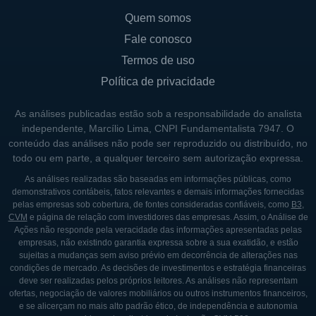
mediante a um eventual crescimento da
Quem somos
economia no longo prazo.
Fale conosco
Termos de uso
Além disso, o setor privado de saúde, apesar
Política de privacidade
de pouco acessível à maioria da população
brasileira, apresenta baixo risco de
As análises publicadas estão sob a responsabilidade do analista
inadimplência do consumidor. Isso acontece
independente, Marcílio Lima, CNPI Fundamentalista 7947. O
devido a maior parte da receita das redes de
conteúdo das análises não pode ser reproduzido ou distribuído, no
todo ou em parte, a qualquer terceiro sem autorização expressa.
saúde privada vem de grandes seguradoras,
ou seja, as seguradoras pagam pelos
As análises realizadas são baseadas em informações públicas, como
demonstrativos contábeis, fatos relevantes e demais informações fornecidas
exames, diagnósticos, consultas, cirurgias e
pelas empresas sob cobertura, de fontes consideradas confiáveis, como
B3
,
procedimentos realizados em sua maioria,
CVM
e página de relação com investidores das empresas. Assim, o Análise de
Ações não responde pela veracidade das informações apresentadas pelas
de modo em que o cliente não os paga
empresas, não existindo garantia expressa sobre a sua exatidão, e estão
diretamente. A partir disso, as redes de
sujeitas a mudanças sem aviso prévio em decorrência de alterações nas
condições de mercado. As decisões de investimentos e estratégia financeiras
saúde privada possuem sua receita
deve ser realizadas pelos próprios leitores. As análises não representam
concentrada em fontes confiáveis quanto ao
ofertas, negociação de valores mobiliários ou outros instrumentos financeiros,
e se alicerçam no mais alto padrão ético, de independência e autonomia
pagamento dos valores devidos, afinal as