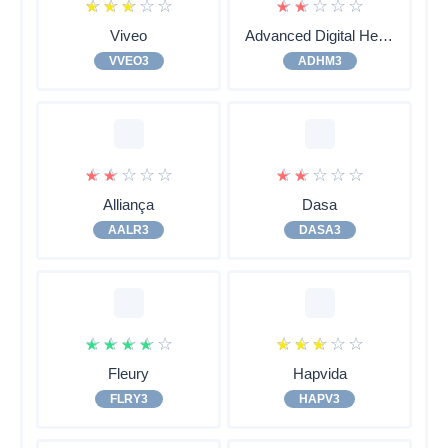
☆
☆
☆
☆
☆
☆
☆
☆
☆
☆
Viveo
Advanced Digital Health
VVEO3
ADHM3
☆
☆
☆
☆
☆
☆
☆
☆
☆
☆
Alliança
Dasa
AALR3
DASA3
☆
☆
☆
☆
☆
☆
☆
☆
☆
☆
Fleury
Hapvida
FLRY3
HAPV3