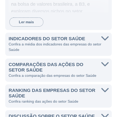
na bolsa de valores brasileira, a B3, e
exploram diversos nichos no setor.
Como exemplos de nichos no setor de
Ler mais
saúde, podemos destacar os seguintes:
INDICADORES DO SETOR SAÚDE
Farmácias (varejo de medicamentos);
Confira a média dos indicadores das empresas do setor
Companhias de produção de
Saúde
medicamentos;
Diagnósticos;
COMPARAÇÕES DAS AÇÕES DO
SETOR SAÚDE
Soluções odontológicas;
Confira a comparação das empresas do setor Saúde
Saúde animal;
Redes de hospitais, clínicas, prontos-
RANKING DAS EMPRESAS DO SETOR
SAÚDE
socorros, maternidades etc.;
Confira ranking das ações do setor Saúde
Entre outros.
Vale destacar que as companhias voltadas à
DISCUSSÃO SOBRE O SETOR SAÚDE