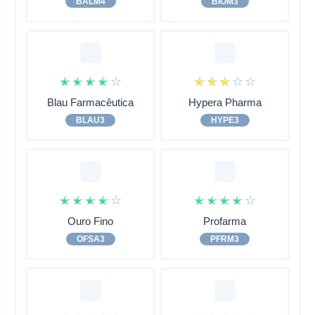
BALM4
BIOM3
☆
☆
☆
☆
☆
☆
☆
☆
☆
☆
Blau Farmacêutica
Hypera Pharma
BLAU3
HYPE3
☆
☆
☆
☆
☆
☆
☆
☆
☆
☆
Ouro Fino
Profarma
OFSA3
PFRM3