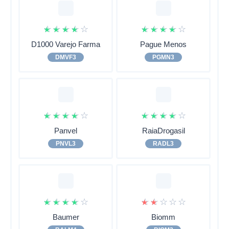
☆
☆
☆
☆
☆
☆
☆
☆
☆
☆
D1000 Varejo Farma
Pague Menos
DMVF3
PGMN3
☆
☆
☆
☆
☆
☆
☆
☆
☆
☆
Panvel
RaiaDrogasil
PNVL3
RADL3
☆
☆
☆
☆
☆
☆
☆
☆
☆
☆
Baumer
Biomm