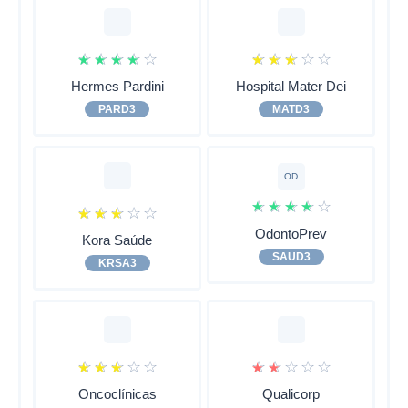
☆
☆
☆
☆
☆
☆
☆
☆
☆
☆
Hermes Pardini
Hospital Mater Dei
PARD3
MATD3
OD
☆
☆
☆
☆
☆
☆
☆
☆
☆
☆
OdontoPrev
Kora Saúde
SAUD3
KRSA3
☆
☆
☆
☆
☆
☆
☆
☆
☆
☆
Oncoclínicas
Qualicorp