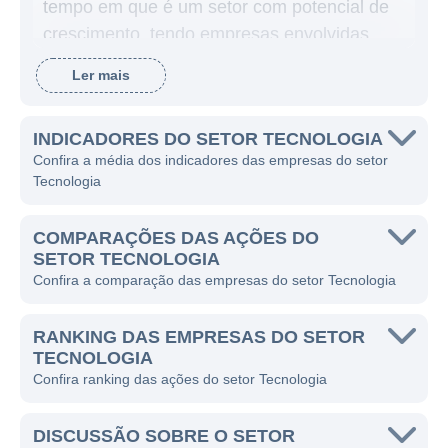
tempo em que é um setor com potencial de
crescimento, tendo empresas envolvidas
direta e indiretamente, há discussões sobre
Ler mais
a capacidade de crescimento e perenidade
deste setor no Brasil.
INDICADORES DO SETOR TECNOLOGIA
Isso porque existem tanto empresas
Confira a média dos indicadores das empresas do setor
Tecnologia
lucrativas, com a implementação de suas
soluções, como nas empresas que não
COMPARAÇÕES DAS AÇÕES DO
apresentam lucros, cada uma com suas
SETOR TECNOLOGIA
particularidades, que determinam seus
Confira a comparação das empresas do setor Tecnologia
resultados.
Além disso, é interessante destacar que
RANKING DAS EMPRESAS DO SETOR
TECNOLOGIA
mesmo que o setor de tecnologia seja
Confira ranking das ações do setor Tecnologia
definido por empresas criadoras de soluções
digitais e produtoras de hardware, existem
DISCUSSÃO SOBRE O SETOR
várias empresas de outros setores que