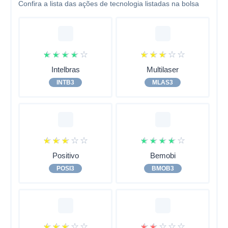
Confira a lista das ações de tecnologia listadas na bolsa
☆
☆
☆
☆
☆
☆
☆
☆
☆
☆
Intelbras
Multilaser
INTB3
MLAS3
☆
☆
☆
☆
☆
☆
☆
☆
☆
☆
Positivo
Bemobi
POSI3
BMOB3
☆
☆
☆
☆
☆
☆
☆
☆
☆
☆