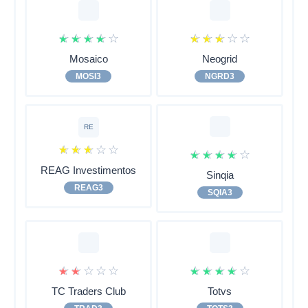
☆
☆
☆
☆
☆
☆
☆
☆
☆
☆
Mosaico
Neogrid
MOSI3
NGRD3
RE
☆
☆
☆
☆
☆
☆
☆
☆
☆
☆
REAG Investimentos
Sinqia
REAG3
SQIA3
☆
☆
☆
☆
☆
☆
☆
☆
☆
☆
TC Traders Club
Totvs