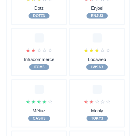
Dotz
Enjoei
DOTZ3
ENJU3
☆
☆
☆
☆
☆
☆
☆
☆
☆
☆
Infracommerce
Locaweb
IFCM3
LWSA3
☆
☆
☆
☆
☆
☆
☆
☆
☆
☆
Méliuz
Mobly
CASH3
TOKY3