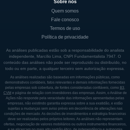
valorização de suas ações na bolsa de
Sobre nós
valores.
Quem somos
Fale conosco
Apesar disso, muito se discute sobre a
possibilidade de crescimento deste setor no
Termos de uso
Brasil. Mesmo com a existência de empresas
Política de privacidade
com alto crescimento e uma gama de
As análises publicadas estão sob a responsabilidade do analista
serviços oferecidos, o setor de tecnologia
independente, Marcílio Lima, CNPI Fundamentalista 7947. O
listado na bolsa de valores brasileira, a B3,
conteúdo das análises não pode ser reproduzido ou distribuído, no
ainda é considerado pequeno em
todo ou em parte, a qualquer terceiro sem autorização expressa.
comparação às empresas listadas em bolsas
As análises realizadas são baseadas em informações públicas, como
demonstrativos contábeis, fatos relevantes e demais informações fornecidas
de valores internacionais. No mercado dos
pelas empresas sob cobertura, de fontes consideradas confiáveis, como
B3
,
EUA, por exemplo, existe uma grande
CVM
e página de relação com investidores das empresas. Assim, o Análise de
Ações não responde pela veracidade das informações apresentadas pelas
variedade de empresas de tecnologia na
empresas, não existindo garantia expressa sobre a sua exatidão, e estão
bolsa de valores.
sujeitas a mudanças sem aviso prévio em decorrência de alterações nas
condições de mercado. As decisões de investimentos e estratégia financeiras
Além disso, o reflexo sobre o crescimento
deve ser realizadas pelos próprios leitores. As análises não representam
ofertas, negociação de valores mobiliários ou outros instrumentos financeiros,
deste setor na bolsa de valores brasileira é
e se alicerçam no mais alto padrão ético, de independência e autonomia