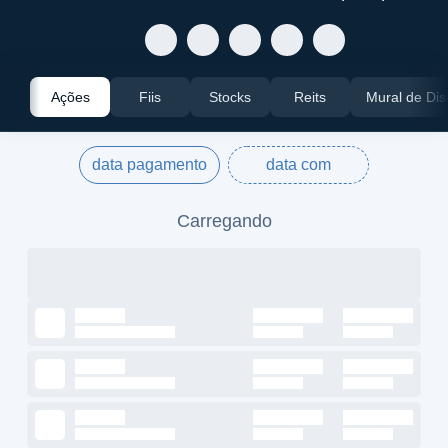
Ações
Fiis
Stocks
Reits
Mural de Di
data pagamento
data com
Carregando