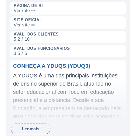
PÁGINA DE RI
Ver site ⇨
SITE OFICIAL
Ver site ⇨
AVAL. DOS CLIENTES
5.2 / 10
AVAL. DOS FUNCIONÁRIOS
3.5 / 5
CONHEÇA A YDUQS (YDUQ3)
A YDUQS é uma das principais instituições
de ensino superior do Brasil, atuando no
setor educacional com foco em educação
presencial e a distância. Desde a sua
fundação, a empresa tem se destacado pela
qualidade dos seus serviços educacionais e
por seu compromisso com a inovação. A
Ler mais
YDUQS opera por meio de diversas