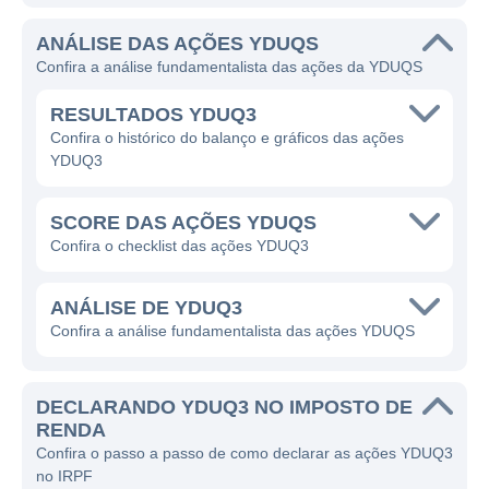
instituições, oferecendo uma ampla gama de
ANÁLISE DAS AÇÕES YDUQS
cursos nas áreas de graduação, pós-
Confira a análise fundamentalista das ações da YDUQS
graduação e educação profissional.
RESULTADOS YDUQ3
A YDUQS trabalha com o objetivo de tornar
Confira o histórico do balanço e gráficos das ações
a educação acessível a um número cada vez
YDUQ3
maior de estudantes. A empresa ganha
dinheiro através da matrícula de alunos nos
SCORE DAS AÇÕES YDUQS
seus diversos cursos e programas, contando
Confira o checklist das ações YDUQ3
com um modelo de negócios que combina
educação tradicional e modernidade,
ANÁLISE DE YDUQ3
utilizando tecnologias educacionais para
Confira a análise fundamentalista das ações YDUQS
melhorar a experiência de aprendizado.
Através de suas plataformas digitais, a
DECLARANDO YDUQ3 NO IMPOSTO DE
YDUQS tem desenvolvido programas que
RENDA
atendem tanto o público que busca a
Confira o passo a passo de como declarar as ações YDUQ3
educação presencial quanto aqueles que
no IRPF