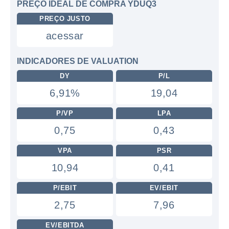
PREÇO IDEAL DE COMPRA YDUQ3
PREÇO JUSTO
acessar
INDICADORES DE VALUATION
DY
P/L
6,91%
19,04
P/VP
LPA
0,75
0,43
VPA
PSR
10,94
0,41
P/EBIT
EV/EBIT
2,75
7,96
EV/EBITDA