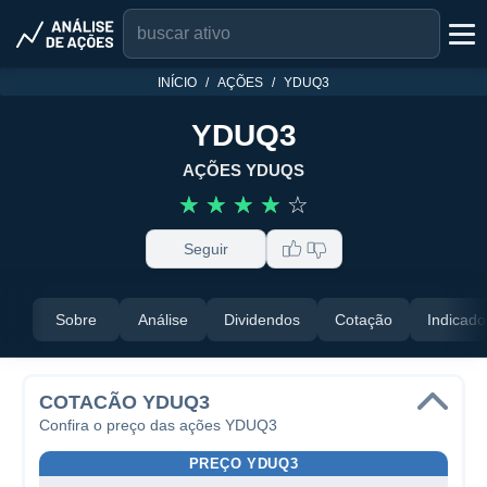
INÍCIO
AÇÕES
YDUQ3
YDUQ3
AÇÕES YDUQS
☆
☆
☆
☆
☆
Seguir
Sobre
Análise
Dividendos
Cotação
Indicado
COTACÃO YDUQ3
Confira o preço das ações YDUQ3
PREÇO YDUQ3