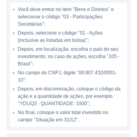
preferem a flexibilidade do ensino à
Você deve entrar no item "Bens e Direitos" e
distância.
selecionar o código "03 - Participações
Societárias";
ATUAÇÃO DA YDUQS
Depois, selecione o código "01 - Ações
(inclusive as listadas em bolsa)";
A YDUQS atua em diversas regiões do
Depois, em localização, escolha o país do seu
Brasil, com presença marcante no Sudeste e
investimento, no caso de ações, escolha "105 -
Nordeste. A empresa possui um portfólio
Brasil";
diversificado que inclui instituições
No campo do CNPJ, digite "08.807.432/0001-
conhecidas como a Estácio de Sá, além de
10";
parcerias com instituições internacionais.
Depois, em discriminação, coloque o código da
Dentre os cursos oferecidos, destacam-se
ação e a quantidade de ações, por exemplo
áreas como saúde, direito, engenharia,
"YDUQ3 - QUANTIDADE: 1000";
administração e tecnologia, que refletem a
No final, coloque o valor total investido no
demanda do mercado por profissionais
campo "Situação em 31/12".
qualificados.