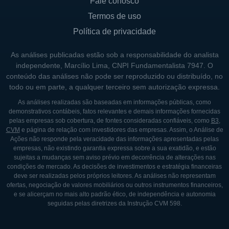
Fale conosco
empresa tem se concentrado em aquisições
Termos de uso
estratégicas de instituições de ensino,
Política de privacidade
expandindo assim sua presença no país e
diversificando seu portfólio de cursos. Essa
As análises publicadas estão sob a responsabilidade do analista
independente, Marcílio Lima, CNPI Fundamentalista 7947. O
estratégia de crescimento ajudou a YDUQS
conteúdo das análises não pode ser reproduzido ou distribuído, no
a se consolidar como uma referência na
todo ou em parte, a qualquer terceiro sem autorização expressa.
educação superior brasileira, sempre
As análises realizadas são baseadas em informações públicas, como
buscando inovações e melhorias em suas
demonstrativos contábeis, fatos relevantes e demais informações fornecidas
pelas empresas sob cobertura, de fontes consideradas confiáveis, como
B3
,
metodologias e processos de ensino.
CVM
e página de relação com investidores das empresas. Assim, o Análise de
Ações não responde pela veracidade das informações apresentadas pelas
Nos últimos anos, a YDUQS tem investido
empresas, não existindo garantia expressa sobre a sua exatidão, e estão
fortemente em tecnologia para melhorar a
sujeitas a mudanças sem aviso prévio em decorrência de alterações nas
condições de mercado. As decisões de investimentos e estratégia financeiras
experiência de aprendizado, focando em
deve ser realizadas pelos próprios leitores. As análises não representam
ambientes virtuais de aprendizado e
ofertas, negociação de valores mobiliários ou outros instrumentos financeiros,
e se alicerçam no mais alto padrão ético, de independência e autonomia
plataformas digitais que facilitam o acesso
seguidas pelas diretrizes da Instrução CVM 598.
ao conhecimento. O compromisso da
empresa com a excelência acadêmica e sua