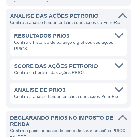
principais operadoras independentes de
petróleo no Brasil, voltando seus esforços
ANÁLISE DAS AÇÕES PETRORIO
principalmente para a revitalização de
Confira a análise fundamentalista das ações da PetroRio
campos que já estão em operação, mas que
apresentavam baixa produção devido à falta
RESULTADOS PRIO3
de investimentos e inovação tecnológica.
Confira o histórico do balanço e gráficos das ações
PRIO3
A PetroRio busca maximizar a produção de
petróleo em seus ativos, implementando
SCORE DAS AÇÕES PETRORIO
técnicas avançadas de recuperação e
Confira o checklist das ações PRIO3
utilizando sua experiência para reduzir
custos de operação. A empresa se destaca
ANÁLISE DE PRIO3
pela combinação de tecnologia e gestão
Confira a análise fundamentalista das ações PetroRio
eficaz, o que lhe permite aumentar a
eficiência e, consequentemente, a
DECLARANDO PRIO3 NO IMPOSTO DE
rentabilidade de seus projetos. Ao longo dos
RENDA
anos, a PetroRio tem se concentrado na
Confira o passo a passo de como declarar as ações PRIO3