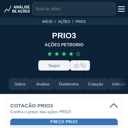
INÍCIO
AÇÕES
PRIO3
PRIO3
AÇÕES PETRORIO
☆
☆
☆
☆
☆
Seguir
Sobre
Análise
Dividendos
Cotação
Indicado
COTACÃO PRIO3
Confira o preço das ações PRIO3
PREÇO PRIO3