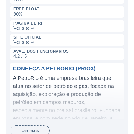
FREE FLOAT
90%
PÁGINA DE RI
Ver site ⇨
SITE OFICIAL
Ver site ⇨
AVAL. DOS FUNCIONÁRIOS
4.2 / 5
CONHEÇA A PETRORIO (PRIO3)
A PetroRio é uma empresa brasileira que
atua no setor de petróleo e gás, focada na
aquisição, exploração e produção de
petróleo em campos maduros,
especialmente no pré-sal brasileiro. Fundada
em 2006 e com sede no Rio de Janeiro, a
companhia se posiciona como uma das
Ler mais