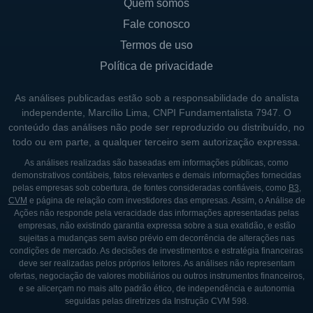
Quem somos
manter uma relação de confiança com a
Fale conosco
sociedade.
Termos de uso
Política de privacidade
HISTÓRICO DA PETRORIO
As análises publicadas estão sob a responsabilidade do analista
A história da PetroRio começa em 2006,
independente, Marcílio Lima, CNPI Fundamentalista 7947. O
quando a empresa foi fundada por um grupo
conteúdo das análises não pode ser reproduzido ou distribuído, no
de empreendedores com vasta experiência
todo ou em parte, a qualquer terceiro sem autorização expressa.
no setor de petróleo. O objetivo inicial da
As análises realizadas são baseadas em informações públicas, como
demonstrativos contábeis, fatos relevantes e demais informações fornecidas
companhia era desenvolver um modelo de
pelas empresas sob cobertura, de fontes consideradas confiáveis, como
B3
,
negócios focado na exploração e produção
CVM
e página de relação com investidores das empresas. Assim, o Análise de
Ações não responde pela veracidade das informações apresentadas pelas
de petróleo, especialmente em campos que
empresas, não existindo garantia expressa sobre a sua exatidão, e estão
não estavam sendo adequadamente
sujeitas a mudanças sem aviso prévio em decorrência de alterações nas
condições de mercado. As decisões de investimentos e estratégia financeiras
explorados por outras companhias. Desde o
deve ser realizadas pelos próprios leitores. As análises não representam
início, a PetroRio focou no aproveitamento e
ofertas, negociação de valores mobiliários ou outros instrumentos financeiros,
e se alicerçam no mais alto padrão ético, de independência e autonomia
na recuperação de ativos maduros, um
seguidas pelas diretrizes da Instrução CVM 598.
segmento que, na época, era visto como