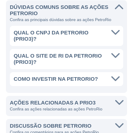
implementa práticas sustentáveis e de
DÚVIDAS COMUNS SOBRE AS AÇÕES
segurança para operar.
PETRORIO
Confira as principais dúvidas sobre as ações PetroRio
O modelo de negócio da PetroRio é
caracterizado pelas seguintes linhas de
QUAL O CNPJ DA PETRORIO
atuação:
(PRIO3)?
Exploração de petróleo e gás;
QUAL O SITE DE RI DA PETRORIO
Produção em campos maduros;
(PRIO3)?
Revitalização e recuperação de campos
existentes;
COMO INVESTIR NA PETRORIO?
Desinvestimento em ativos não
estratégicos.
AÇÕES RELACIONADAS A PRIO3
Essas ações visam não apenas aumentar a
Confira as ações relacionadas as ações PetroRio
produção de petróleo, mas também garantir
a sustentabilidade dos negócios e contribuir
DISCUSSÃO SOBRE PETRORIO
para a segurança energética do Brasil. Com
Confira os comentários para as ações PetroRio