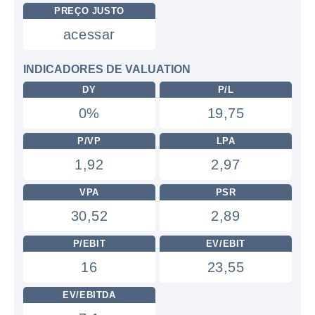
PREÇO JUSTO
acessar
INDICADORES DE VALUATION
DY
P/L
0%
19,75
P/VP
LPA
1,92
2,97
VPA
PSR
30,52
2,89
P/EBIT
EV/EBIT
16
23,55
EV/EBITDA