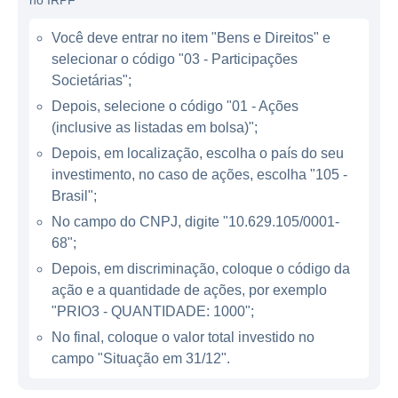
transformação e revitalização de campos
no IRPF
mature, buscando sempre otimizar a cadeia
Você deve entrar no item "Bens e Direitos" e
de valor através de inovações e melhorias
selecionar o código "03 - Participações
operacionais.
Societárias";
Depois, selecione o código "01 - Ações
ATUAÇÃO DA PETRORIO
(inclusive as listadas em bolsa)";
Depois, em localização, escolha o país do seu
A PetroRio opera principalmente no Brasil,
investimento, no caso de ações, escolha "105 -
um país rico em reservas de petróleo e gás,
Brasil";
onde a indústria é fundamental para a
No campo do CNPJ, digite "10.629.105/0001-
economia. A empresa possui participações
68";
em várias concessões e ativos, destacando-
Depois, em discriminação, coloque o código da
se em campos localizados em bacias
ação e a quantidade de ações, por exemplo
sedimentares com potencial significativo de
"PRIO3 - QUANTIDADE: 1000";
petróleo. Entre seus ativos de produção
No final, coloque o valor total investido no
estão os campos de Frade e o Polo de
campo "Situação em 31/12".
Tubarão Martelo, onde a companhia