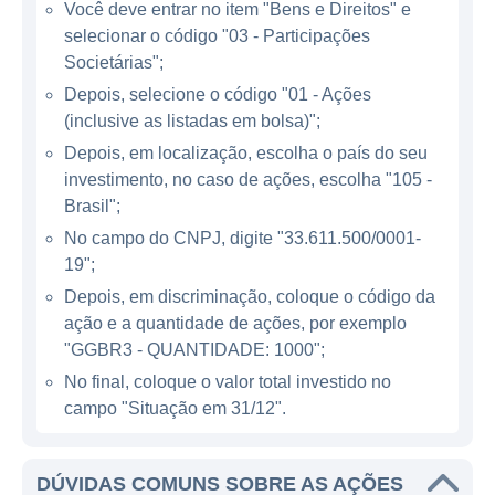
Você deve entrar no item "Bens e Direitos" e
selecionar o código "03 - Participações
A Gerdau possui operações em vários
Societárias";
países, sendo que a maior parte de sua
Depois, selecione o código "01 - Ações
produção e venda ocorre no Brasil. A
(inclusive as listadas em bolsa)";
empresa está presente também em outros
Depois, em localização, escolha o país do seu
países da América Latina, Estados Unidos e
investimento, no caso de ações, escolha "105 -
Europa. A estratégia global da Gerdau é
Brasil";
fundamentada na diversificação dos
No campo do CNPJ, digite "33.611.500/0001-
mercados e na adaptação dos produtos às
19";
necessidades locais, refletindo um
Depois, em discriminação, coloque o código da
compromisso em se tornar um fornecedor
ação e a quantidade de ações, por exemplo
confiável em diversos contextos industriais.
"GGBR3 - QUANTIDADE: 1000";
No final, coloque o valor total investido no
Com um portfólio expansivo, a Gerdau atua
campo "Situação em 31/12".
em diferentes linhas de negócios, que
incluem a produção de aço e a
comercialização de produtos siderúrgicos,
DÚVIDAS COMUNS SOBRE AS AÇÕES