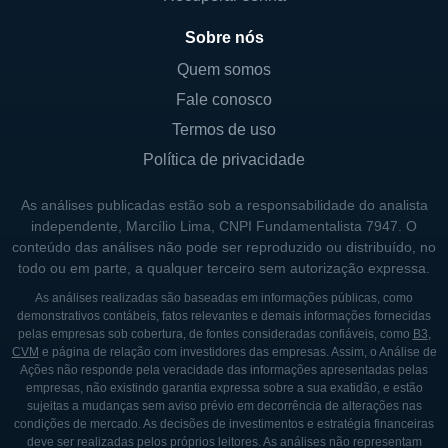
de suas políticas de desenvolvimento
industrial e investimento em infraestrutura,
Sobre nós
impactando indiretamente o desempenho
Quem somos
empresas como a Gerdau.
Fale conosco
Termos de uso
HISTÓRICO DA GERDAU
Política de privacidade
O início da Gerdau remonta ao século XX,
As análises publicadas estão sob a responsabilidade do analista
quando, em 1901, o imigrante alemão Jorge
independente, Marcílio Lima, CNPI Fundamentalista 7947. O
Gerdau Johannpeter fundou a primeira usina
conteúdo das análises não pode ser reproduzido ou distribuído, no
de ferro em Porto Alegre. Desde então, a
todo ou em parte, a qualquer terceiro sem autorização expressa.
empresa passou por uma série de
As análises realizadas são baseadas em informações públicas, como
demonstrativos contábeis, fatos relevantes e demais informações fornecidas
aquisições e expansões estratégicas,
pelas empresas sob cobertura, de fontes consideradas confiáveis, como
B3
,
sempre adaptando-se às demandas do
CVM
e página de relação com investidores das empresas. Assim, o Análise de
Ações não responde pela veracidade das informações apresentadas pelas
mercado e investindo em tecnologias
empresas, não existindo garantia expressa sobre a sua exatidão, e estão
modernas.
sujeitas a mudanças sem aviso prévio em decorrência de alterações nas
condições de mercado. As decisões de investimentos e estratégia financeiras
Na década de 1990, a Gerdau já se
deve ser realizadas pelos próprios leitores. As análises não representam