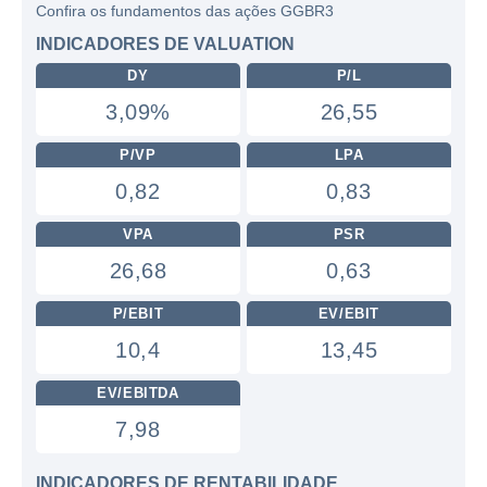
Confira os fundamentos das ações GGBR3
INDICADORES DE VALUATION
DY
P/L
3,09%
26,55
P/VP
LPA
0,82
0,83
VPA
PSR
26,68
0,63
P/EBIT
EV/EBIT
10,4
13,45
EV/EBITDA
7,98
INDICADORES DE RENTABILIDADE