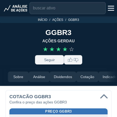
INÍCIO
AÇÕES
GGBR3
GGBR3
AÇÕES GERDAU
☆
☆
☆
☆
☆
Seguir
Sobre
Análise
Dividendos
Cotação
Indicado
COTACÃO GGBR3
Confira o preço das ações GGBR3
PREÇO GGBR3