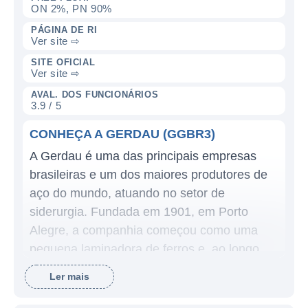
ON 2%, PN 90%
PÁGINA DE RI
Ver site ⇨
SITE OFICIAL
Ver site ⇨
AVAL. DOS FUNCIONÁRIOS
3.9 / 5
CONHEÇA A GERDAU (GGBR3)
A Gerdau é uma das principais empresas
brasileiras e um dos maiores produtores de
aço do mundo, atuando no setor de
siderurgia. Fundada em 1901, em Porto
Alegre, a companhia começou como uma
pequena laminadora de ferros e, ao longo
dos anos, expandiu suas operações e se
Ler mais
transformou em uma gigante do setor
industrial. A Gerdau não apenas foca na