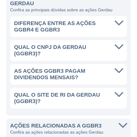
GERDAU
além de serviços relacionados, como cortes,
Confira as principais dúvidas sobre as ações Gerdau
dobra e fusão de produtos metálicos. A
empresa também investe em pesquisa e
DIFERENÇA ENTRE AS AÇÕES
desenvolvimento, buscando inovações que
GGBR4 E GGBR3
melhorem a eficiência produtiva e reduzam
os impactos ambientais de suas operações.
QUAL O CNPJ DA GERDAU
(GGBR3)?
LINHAS DE NEGÓCIOS E ATUAÇÃO NO
MERCADO
AS AÇÕES GGBR3 PAGAM
DIVIDENDOS MENSAIS?
As principais linhas de negócios da Gerdau
incluem:
QUAL O SITE DE RI DA GERDAU
(GGBR3)?
Produção de aço longos: com foco na
construção civil e em perfis metalúrgicos;
Produção de aço planos: voltado para
AÇÕES RELACIONADAS A GGBR3
setores como automotivo e
Confira as ações relacionadas as ações Gerdau