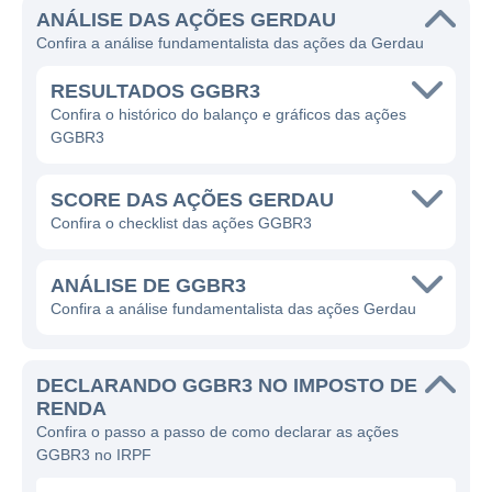
ANÁLISE DAS AÇÕES GERDAU
produção de aço, mas também em
Confira a análise fundamentalista das ações da Gerdau
processos de reciclagem de sucata metálica,
contribuindo para a sustentabilidade e
RESULTADOS GGBR3
eficiência do uso de recursos.
Confira o histórico do balanço e gráficos das ações
GGBR3
A empresa opera em diversos mercados,
produzindo uma ampla gama de produtos,
SCORE DAS AÇÕES GERDAU
incluindo vergalhões, fio-máquina, aços
Confira o checklist das ações GGBR3
planos e longos, além de produtos especiais
para diferentes setores, como construção
ANÁLISE DE GGBR3
civil, automotivo, energético e mineração. A
Confira a análise fundamentalista das ações Gerdau
Gerdau é reconhecida pela qualidade de
seus produtos e sua capacidade de atender
DECLARANDO GGBR3 NO IMPOSTO DE
à demanda de clientes variados ao redor do
RENDA
mundo.
Confira o passo a passo de como declarar as ações
GGBR3 no IRPF
ATUAÇÃO DA GERDAU