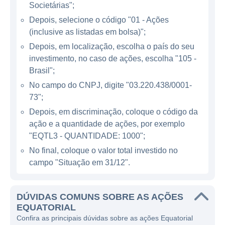
Societárias";
A Equatorial Energia atua em um setor
Depois, selecione o código "01 - Ações
crucial da economia brasileira, que é o setor
(inclusive as listadas em bolsa)";
elétrico, responsável pela geração,
Depois, em localização, escolha o país do seu
transmissão e distribuição de energia. Dentro
investimento, no caso de ações, escolha "105 -
dessa categoria, a empresa se especializa
Brasil";
em distribuição, com operações distribuídas
No campo do CNPJ, digite "03.220.438/0001-
por vários estados do Brasil. A Equatorial se
73";
destaca por sua eficiência na gestão das
Depois, em discriminação, coloque o código da
concessões e pelo compromisso de oferecer
ação e a quantidade de ações, por exemplo
um serviço de qualidade, focando na
"EQTL3 - QUANTIDADE: 1000";
modernização e na melhoria contínua da
No final, coloque o valor total investido no
infraestrutura.
campo "Situação em 31/12".
Atualmente, a Equatorial é responsável pela
distribuição de energia em estados como
DÚVIDAS COMUNS SOBRE AS AÇÕES
EQUATORIAL
Maranhão, Pará, Piauí e Goiás. A empresa
Confira as principais dúvidas sobre as ações Equatorial
se empenha em atender as necessidades de