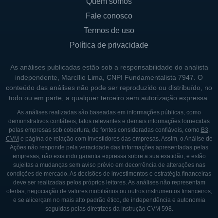
Quem somos
a consolidou como um dos principais grupos
Fale conosco
do setor elétrico no país.
Termos de uso
Nos anos seguintes, a Equatorial passou por
Política de privacidade
diversas transformações e aquisições que
As análises publicadas estão sob a responsabilidade do analista
fortaleceram sua posição no mercado. A
independente, Marcílio Lima, CNPI Fundamentalista 7947. O
empresa focou na melhoria da qualidade do
conteúdo das análises não pode ser reproduzido ou distribuído, no
serviço oferecido aos consumidores e na
todo ou em parte, a qualquer terceiro sem autorização expressa.
ampliação da cobertura da rede elétrica.
As análises realizadas são baseadas em informações públicas, como
demonstrativos contábeis, fatos relevantes e demais informações fornecidas
Além disso, a Equatorial também
pelas empresas sob cobertura, de fontes consideradas confiáveis, como
B3
,
desenvolveu projetos de eficiência
CVM
e página de relação com investidores das empresas. Assim, o Análise de
Ações não responde pela veracidade das informações apresentadas pelas
energética e de inserção de fontes
empresas, não existindo garantia expressa sobre a sua exatidão, e estão
renováveis em suas operações, alinhando-se
sujeitas a mudanças sem aviso prévio em decorrência de alterações nas
condições de mercado. As decisões de investimentos e estratégia financeiras
aos desafios da matriz energética nacional.
deve ser realizadas pelos próprios leitores. As análises não representam
ofertas, negociação de valores mobiliários ou outros instrumentos financeiros,
Nos últimos anos, a Equatorial tem se
e se alicerçam no mais alto padrão ético, de independência e autonomia
destacado por suas práticas de governança
seguidas pelas diretrizes da Instrução CVM 598.