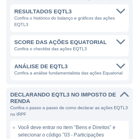
para o crescimento econômico e social
dessas localidades.
RESULTADOS EQTL3
Confira o histórico do balanço e gráficos das ações
O foco da Equatorial está na distribuição de
EQTL3
energia, operação e manutenção do sistema
elétrico. A empresa controla várias
SCORE DAS AÇÕES EQUATORIAL
concessionárias em diferentes estados,
Confira o checklist das ações EQTL3
proporcionando acesso à energia elétrica a
milhões de consumidores. Além da
ANÁLISE DE EQTL3
distribuição, a Equatorial também investe em
Confira a análise fundamentalista das ações Equatorial
geração de energia, principalmente por meio
de usinas de energia renovável, o que
DECLARANDO EQTL3 NO IMPOSTO DE
demonstra seu compromisso com a
RENDA
sustentabilidade e a inovação no setor
Confira o passo a passo de como declarar as ações EQTL3
energético.
no IRPF
Você deve entrar no item "Bens e Direitos" e
ATUAÇÃO DA EQUATORIAL
selecionar o código "03 - Participações