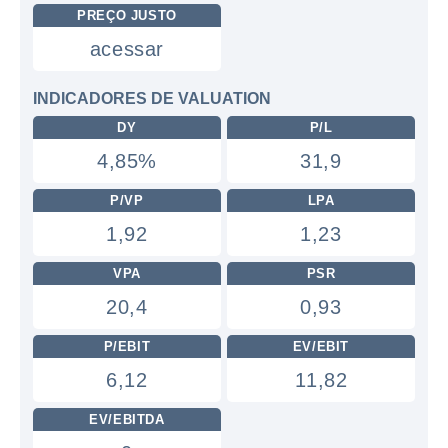
PREÇO JUSTO
acessar
INDICADORES DE VALUATION
DY
P/L
4,85%
31,9
P/VP
LPA
1,92
1,23
VPA
PSR
20,4
0,93
P/EBIT
EV/EBIT
6,12
11,82
EV/EBITDA