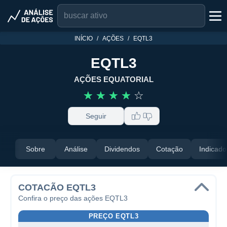
INÍCIO
AÇÕES
EQTL3
EQTL3
AÇÕES EQUATORIAL
☆
☆
☆
☆
☆
Seguir
Sobre
Análise
Dividendos
Cotação
Indicado
COTACÃO EQTL3
Confira o preço das ações EQTL3
PREÇO EQTL3