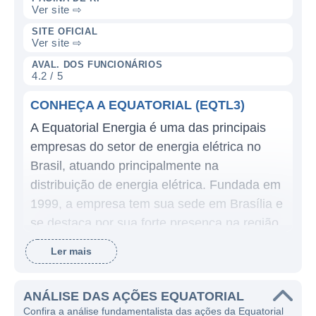
Ver site ⇨
SITE OFICIAL
Ver site ⇨
AVAL. DOS FUNCIONÁRIOS
4.2 / 5
CONHEÇA A EQUATORIAL (EQTL3)
A Equatorial Energia é uma das principais
empresas do setor de energia elétrica no
Brasil, atuando principalmente na
distribuição de energia elétrica. Fundada em
1999, a empresa tem sua sede em Brasília e
se destaca por sua forte presença na região
norte e centro-oeste do país. A Equatorial
Ler mais
surgiu com o objetivo de privatizar e
desenvolver a infraestrutura elétrica dessas
ANÁLISE DAS AÇÕES EQUATORIAL
regiões, oferecendo um serviço essencial
Confira a análise fundamentalista das ações da Equatorial