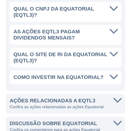
seus clientes, garantindo que a energia
QUAL O CNPJ DA EQUATORIAL
elétrica chegue de forma confiável e segura
(EQTL3)?
às residências e comércios das regiões onde
atua. Além disso, a Equatorial está sempre
AS AÇÕES EQTL3 PAGAM
investindo em tecnologia e inovação para
DIVIDENDOS MENSAIS?
melhorar a qualidade do serviço prestado e
reduzir as perdas auditivas de energia.
QUAL O SITE DE RI DA EQUATORIAL
(EQTL3)?
A EQUATORIAL HOJE
COMO INVESTIR NA EQUATORIAL?
Com uma sólida posição no mercado, a
Equatorial Energia busca constantemente
expandir suas operações e melhorar sua
AÇÕES RELACIONADAS A EQTL3
eficiência. A empresa tem investido em
Confira as ações relacionadas as ações Equatorial
projetos de modernização, como a
implementação de redes inteligentes e
DISCUSSÃO SOBRE EQUATORIAL
sistemas de monitoramento em tempo real,
Confira os comentários para as ações Equatorial