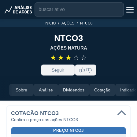
INÍCIO
AÇÕES
NTCO3
NTCO3
AÇÕES NATURA
☆
☆
☆
☆
☆
Seguir
Sobre
Análise
Dividendos
Cotação
Indicado
COTACÃO NTCO3
Confira o preço das ações NTCO3
PREÇO NTCO3