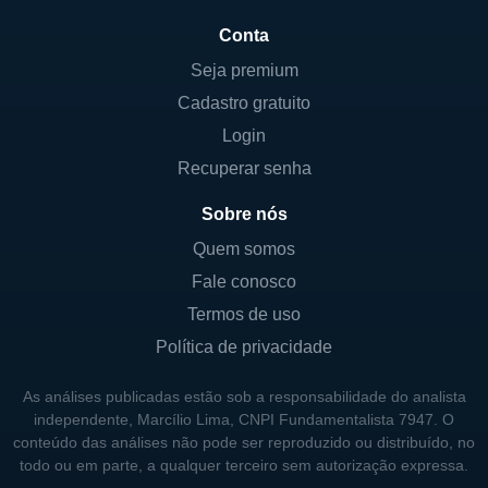
Seabra, um jovem empreendedor que
Conta
reconheceu a necessidade de produtos de
Seja premium
beleza que fossem acessíveis e de
Cadastro gratuito
qualidade. Inicialmente, a empresa começou
Login
com a venda de produtos feitos a partir de
ingredientes naturais, focando em um
Recuperar senha
mercado que ainda era em grande parte
Sobre nós
dominado por grandes marcas
Quem somos
internacionais. O sucesso inicial levou à
Fale conosco
expansão da linha de produtos e à criação
de um modelo inovador de venda direta.
Termos de uso
Política de privacidade
Nos anos 2000, a Natura começou a adotar
uma postura ainda mais firme em relação à
As análises publicadas estão sob a responsabilidade do analista
sustentabilidade, desenvolvendo iniciativas
independente, Marcílio Lima, CNPI Fundamentalista 7947. O
conteúdo das análises não pode ser reproduzido ou distribuído, no
que promoviam a responsabilidade
todo ou em parte, a qualquer terceiro sem autorização expressa.
ambiental e social. Em 2004, a empresa