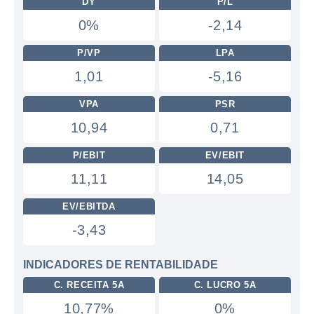
DY
P/L
0%
-2,14
P/VP
LPA
1,01
-5,16
VPA
PSR
10,94
0,71
P/EBIT
EV/EBIT
11,11
14,05
EV/EBITDA
-3,43
INDICADORES DE RENTABILIDADE
C. RECEITA 5A
C. LUCRO 5A
10,77%
0%