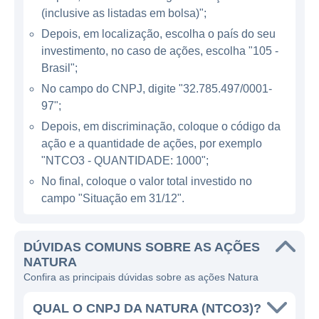
América do Sul, América do Norte e Europa,
(inclusive as listadas em bolsa)";
com operações em países como Argentina,
Depois, em localização, escolha o país do seu
Chile, França, Peru e México. A empresa é
investimento, no caso de ações, escolha "105 -
uma das líderes do mercado de beleza na
Brasil";
América Latina e tem um público diverso,
No campo do CNPJ, digite "32.785.497/0001-
que abrange diferentes faixas etárias e
97";
classes sociais. Suas linhas de produto
Depois, em discriminação, coloque o código da
incluem maquiagem, perfumes, cuidados
ação e a quantidade de ações, por exemplo
com a pele e cabelos, higiene pessoal e
"NTCO3 - QUANTIDADE: 1000";
produtos infantis.
No final, coloque o valor total investido no
campo "Situação em 31/12".
Além do mercado de venda direta, a Natura
também conta com canais de vendas online,
lojas próprias e parcerias com outros
DÚVIDAS COMUNS SOBRE AS AÇÕES
NATURA
varejistas. Essa estratégia multicanal permite
Confira as principais dúvidas sobre as ações Natura
que a empresa atenda um número cada vez
maior de consumidores e amplie sua
QUAL O CNPJ DA NATURA (NTCO3)?