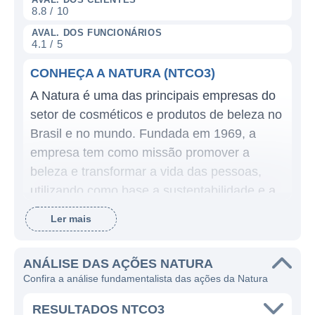
8.8 / 10
AVAL. DOS FUNCIONÁRIOS
4.1 / 5
CONHEÇA A NATURA (NTCO3)
A Natura é uma das principais empresas do
setor de cosméticos e produtos de beleza no
Brasil e no mundo. Fundada em 1969, a
empresa tem como missão promover a
beleza e transformar a vida das pessoas,
utilizando como base a sustentabilidade e a
responsabilidade social. Seu modelo de
Ler mais
negócios é baseado na venda direta, onde
consultoras independentes têm um papel
ANÁLISE DAS AÇÕES NATURA
fundamental na comercialização de seus
Confira a análise fundamentalista das ações da Natura
produtos, que vão desde cosméticos e
perfumes até produtos de cuidados pessoais
RESULTADOS NTCO3