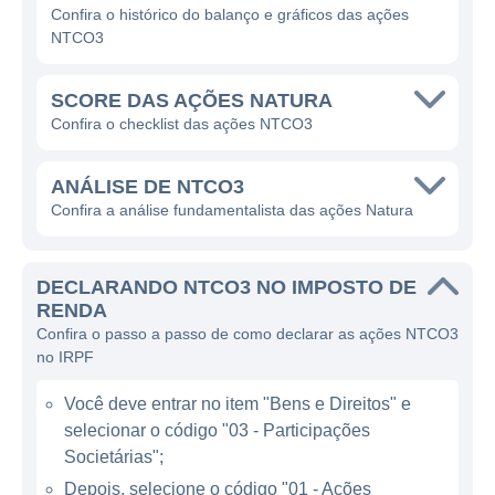
e de higiene.
Confira o histórico do balanço e gráficos das ações
NTCO3
A Natura é reconhecida por seu
compromisso com a sustentabilidade e por
SCORE DAS AÇÕES NATURA
sua utilização de ingredientes da
Confira o checklist das ações NTCO3
biodiversidade brasileira, como açaí,
andiroba e castanha-do-pará, em seus
ANÁLISE DE NTCO3
produtos. A empresa busca constantemente
Confira a análise fundamentalista das ações Natura
inovações em seus produtos e processos,
priorizando fórmulas que sejam sustentáveis
DECLARANDO NTCO3 NO IMPOSTO DE
e respeitem o meio ambiente, além de ter
RENDA
como foco a redução do impacto ambiental
Confira o passo a passo de como declarar as ações NTCO3
de sua produção.
no IRPF
Você deve entrar no item "Bens e Direitos" e
ATUAÇÃO DA NATURA
selecionar o código "03 - Participações
Societárias";
A Natura atua em diversos países da
Depois, selecione o código "01 - Ações