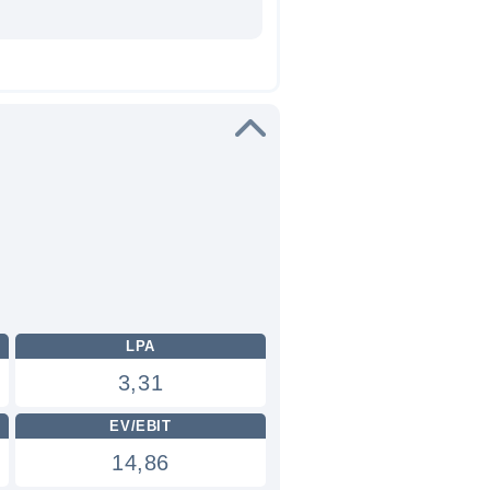
LPA
3,31
EV/EBIT
14,86