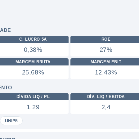
DADE
C. LUCRO 5A
ROE
0,38%
27%
MARGEM BRUTA
MARGEM EBIT
25,68%
12,43%
ENTO
DÍVIDA LIQ / PL
DÍV. LIQ / EBITDA
1,29
2,4
UNIP5