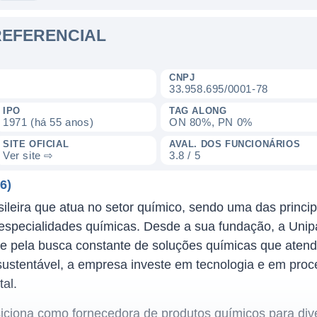
PREFERENCIAL
CNPJ
33.958.695/0001-78
IPO
TAG ALONG
1971 (há 55 anos)
ON 80%, PN 0%
SITE OFICIAL
AVAL. DOS FUNCIONÁRIOS
Ver site ⇨
3.8 / 5
6)
leira que atua no setor químico, sendo uma das princi
especialidades químicas. Desde a sua fundação, a Uni
e pela busca constante de soluções químicas que aten
ustentável, a empresa investe em tecnologia e em proc
al.
ciona como fornecedora de produtos químicos para diver