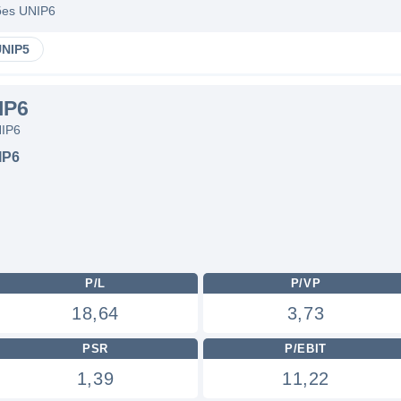
ções UNIP6
UNIP5
IP6
NIP6
IP6
P/L
P/VP
18,64
3,73
PSR
P/EBIT
1,39
11,22