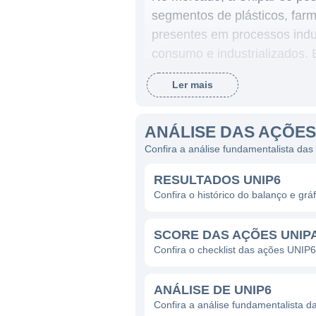
segmentos de plásticos, far
presentes em processos indus
consumo e industrializados. 
desde a produção de resinas 
Ler mais
ATUAÇÃO DA UNIPAR
ANÁLISE DAS AÇÕES
A Unipar opera em várias fre
Confira a análise fundamentalista das
fabricação de resinas, como 
RESULTADOS UNIP6
intermediários na produção 
Confira o histórico do balanço e gr
produtos sustentáveis e na 
refletindo uma tendência glo
SCORE DAS AÇÕES UNIP
Geograficamente, a Unipar 
Confira o checklist das ações UNIP6
Argentina e Chile, além das
permitem eficiência operaci
ANÁLISE DE UNIP6
Confira a análise fundamentalista d