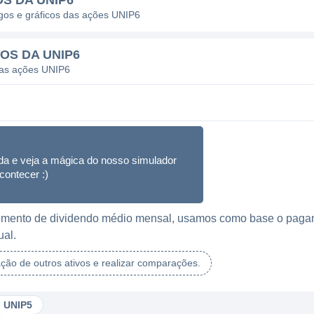
OS DA UNIP6
agos e gráficos das ações UNIP6
OS DA UNIP6
das ações UNIP6
da e veja a mágica do nosso simulador
contecer :)
ebimento de dividendo médio mensal, usamos como base o paga
ual.
ação de outros ativos e realizar comparações.
UNIP5