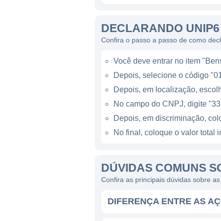
ESTRUTURA SOCIETÁRIA
DECLARANDO UNIP6
A Unipar é uma sociedade anô
Confira o passo a passo de como dec
pessoas físicas relevantes n
empresa. Seus principais só
Você deve entrar no item "Bens 
uma gestão que prioriza o de
Depois, selecione o código "01
É importante observar que, a
Depois, em localização, escolh
joint ventures que fortalece
No campo do CNPJ, digite "33
Tais movimentações são fund
Depois, em discriminação, co
No final, coloque o valor tota
HISTÓRIA DA UNIPAR
A Unipar foi fundada no final
DÚVIDAS COMUNS S
demanda interna por produto
Confira as principais dúvidas sobre a
reestruturação, sempre se a
DIFERENÇA ENTRE AS AÇ
foi um marco significativo n
diversificar seu portfólio de 