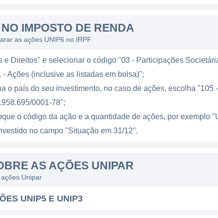
 E CONTROLE
 NO IMPOSTO DE RENDA
nima cujos controladores incluem participação de invest
larar as ações UNIP6 no IRPF
o mercado, o que garante um controle diversificado e eq
cios têm contribuído para o crescimento e a governanç
e Direitos" e selecionar o código "03 - Participações Societári
senvolvimento sustentável e a inovação.
 - Ações (inclusive as listadas em bolsa)";
o longo de sua história, a Unipar tem buscado estabelec
a o país do seu investimento, no caso de ações, escolha "105 - 
m sua posição no mercado e possibilitam o acesso a nov
.958.695/0001-78";
amentais para a expansão e diversificação dos produto
loque o código da ação e a quantidade de ações, por exempl
l investido no campo "Situação em 31/12".
 da década de 1960, em São Paulo, Brasil, com o objetivo
OBRE AS AÇÕES UNIPAR
s químicos. Desde então, a empresa passou por diversa
s ações Unipar
daptando às mudanças do mercado e às inovações tecno
ÕES UNIP5 E UNIP3
a trajetória da Unipar, pois a empresa começou a expand
produtos.