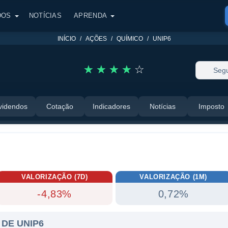
DOS
NOTÍCIAS
APRENDA
INÍCIO
AÇÕES
QUÍMICO
UNIP6
☆
☆
☆
☆
☆
Segu
videndos
Cotação
Indicadores
Notícias
Imposto
VALORIZAÇÃO (7D)
VALORIZAÇÃO (1M)
-4,83%
0,72%
DE UNIP6