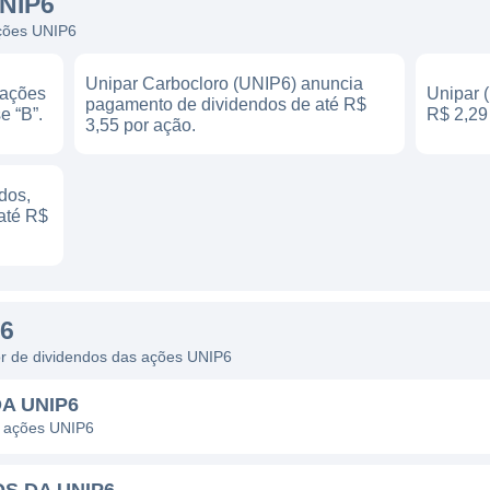
NIP6
ações UNIP6
Unipar Carbocloro (UNIP6) anuncia
 ações
Unipar 
pagamento de dividendos de até R$
e “B”.
R$ 2,29
3,55 por ação.
dos,
até R$
6
dor de dividendos das ações UNIP6
A UNIP6
s ações UNIP6