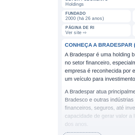
Holdings
FUNDADO
2000 (há 26 anos)
PÁGINA DE RI
Ver site ⇨
CONHEÇA A BRADESPAR 
A Bradespar é uma holding br
no setor financeiro, especi
empresa é reconhecida por es
um veículo para investimento 
A Bradespar atua principalm
Bradesco e outras indústrias
financeiros, seguros, até in
capacidade de gerar valor a l
dos anos.