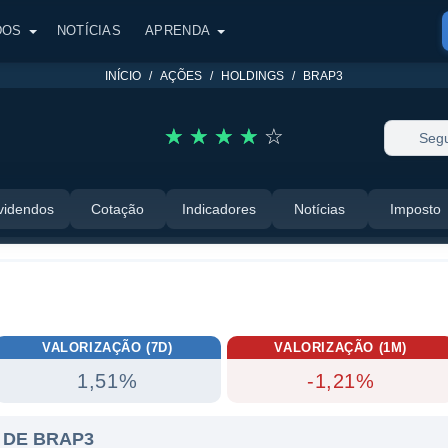
DOS
NOTÍCIAS
APRENDA
INÍCIO
AÇÕES
HOLDINGS
BRAP3
☆
☆
☆
☆
☆
Segu
videndos
Cotação
Indicadores
Notícias
Imposto
VALORIZAÇÃO (7D)
VALORIZAÇÃO (1M)
1,51%
-1,21%
 DE BRAP3