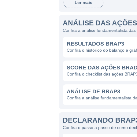
Ler mais
ATUAÇÃO DA BRADESPA
O principal segmento da Bra
ANÁLISE DAS AÇÕE
reputação do Banco Bradesco
Confira a análise fundamentalista da
se envolve nas estratégias d
RESULTADOS BRAP3
tem explorado diversos inves
Confira o histórico do balanço e gr
minimizando riscos associado
Outro ponto relevante da at
SCORE DAS AÇÕES BRA
integrada, buscando as melho
Confira o checklist das ações BRAP
permite à companhia se pro
dos seus anos de operação.
ANÁLISE DE BRAP3
Confira a análise fundamentalista 
A BRADESPAR HOJE
DECLARANDO BRAP3
Atualmente, a Bradespar é u
Confira o passo a passo de como dec
possam agregar valor ao seu p
possam trazer não apenas ret