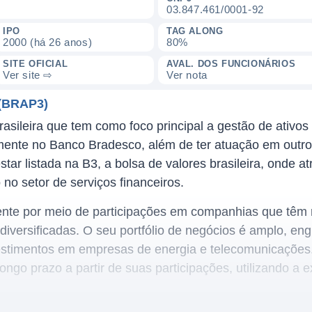
03.847.461/0001-92
IPO
TAG ALONG
2000 (há 26 anos)
80%
SITE OFICIAL
AVAL. DOS FUNCIONÁRIOS
Ver site ⇨
Ver nota
(BRAP3)
asileira que tem como foco principal a gestão de ativo
almente no Banco Bradesco, além de ter atuação em out
tar listada na B3, a bolsa de valores brasileira, onde a
no setor de serviços financeiros.
ente por meio de participações em companhias que têm
 diversificadas. O seu portfólio de negócios é amplo, e
vestimentos em empresas de energia e telecomunicações.
ongo prazo a partir de suas participações, utilizando a e