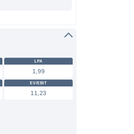
LPA
1,99
EV/EBIT
11,23