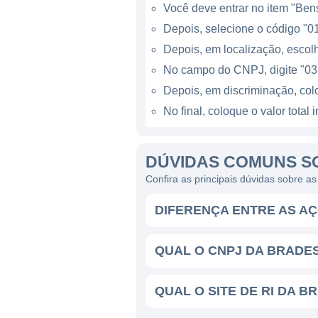
Você deve entrar no item "Bens 
possíveis e a gestão profiss
Depois, selecione o código "01
governança corporativa e a 
Depois, em localização, escolh
A Bradespar também é conhec
No campo do CNPJ, digite "03
iniciativas que visam maximi
Depois, em discriminação, co
investimentos em projetos s
No final, coloque o valor tota
normas ambientais e sociais.
DÚVIDAS COMUNS S
HISTÓRICO DA BRADESP
Confira as principais dúvidas sobre a
Fundada na década de 1980, 
DIFERENÇA ENTRE AS AÇ
relacionados ao Grupo Brade
operações e desenvolveu uma 
QUAL O CNPJ DA BRADES
empresas investidas quanto a 
estão as aquisições e as est
holdings do Brasil.
QUAL O SITE DE RI DA B