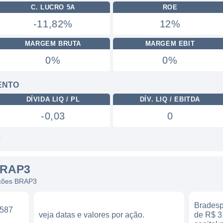
C. LUCRO 5A
ROE
-11,82%
12%
MARGEM BRUTA
MARGEM EBIT
0%
0%
ENTO
DÍVIDA LIQ / PL
DÍV. LIQ / EBITDA
-0,03
0
BRAP3
 ações BRAP3
Bradesp
 587
veja datas e valores por ação.
de R$ 3