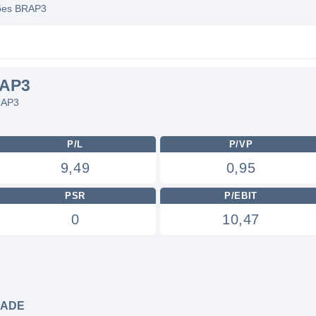
ções BRAP3
RAP3
RAP3
P/L
P/VP
9,49
0,95
PSR
P/EBIT
0
10,47
DADE