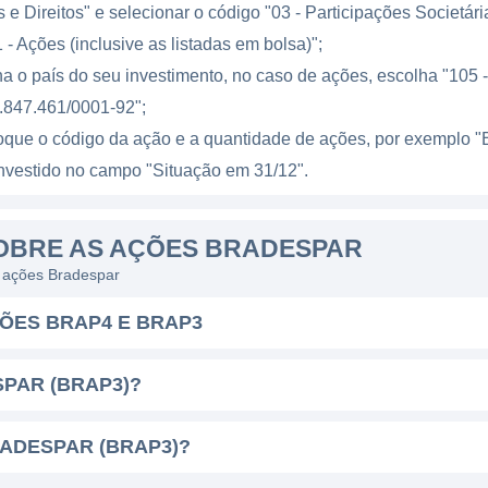
e Direitos" e selecionar o código "03 - Participações Societári
ional dos ativos investidos. A empresa possui uma abor
 - Ações (inclusive as listadas em bolsa)";
transparência em suas operações.
a o país do seu investimento, no caso de ações, escolha "105 - 
ida por seu compromisso com a responsabilidade socio
.847.461/0001-92";
zar o impacto positivo em suas comunidades e partes int
loque o código da ação e a quantidade de ações, por exempl
ustentáveis e práticas empresariais que promovem a éti
l investido no campo "Situação em 31/12".
OBRE AS AÇÕES BRADESPAR
AR
s ações Bradespar
a Bradespar surgiu com a proposta de consolidar a ges
ÕES BRAP4 E BRAP3
sco. Desde seu início, a empresa se destacou pela for
política de investimentos que considera tanto o potenc
PAR (BRAP3)?
solidez do setor financeiro brasileiro. Entre os principa
ratégias de expansão que levaram a companhia a se tor
RADESPAR (BRAP3)?