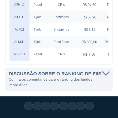
AFHI11
Papel
CRIs
R$ 94,50
R$ 94,
AIEC11
Tijolo
Escritórios
R$ 58,90
R$ 75,
AJFI11
Tijolo
Shoppings
R$ 8,11
R$ 10,
ALMI11
Tijolo
Escritórios
R$ 586,66
R$ 2.048
ALZC11
Papel
CRIs
R$ 7,38
R$ 9,
ALZM11
Papel
Fundo de Fundos
R$ 6,32
R$ 7,
DISCUSSÃO SOBRE O RANKING DE FIIS
Confira os comentários para o ranking dos fundos
ALZR11
Tijolo
Híbrido
R$ 9,92
R$ 10,
imobiliários
ANCR11B
Tijolo
Shoppings
-
R$ 120
APTO11
Híbrido
Híbrido
R$ 8,15
R$ 9,
ARRI11
Papel
CRIs
R$ 4,72
R$ 8,