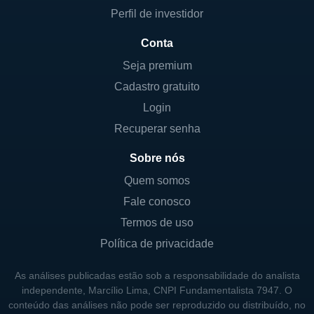
BBRC11
Tijolo
Bancário
R$ 103,45
R$ 104
Perfil de investidor
Conta
BCIA11
Papel
Fundo de Fundos
R$ 87,59
R$ 99,
Seja premium
BCRI11
Papel
CRIs
R$ 58,69
R$ 84,
Cadastro gratuito
Login
BICE11
Papel
CRIs
R$ 500,00
R$ 801
Recuperar senha
BICR11
Papel
CRIs
R$ 35,92
R$ 41,
Sobre nós
BIME11
Papel
Híbrido
R$ 4,41
R$ 7,
Quem somos
Fale conosco
BLCA11
Tijolo
Escritórios
R$ 97,00
R$ 124
Termos de uso
BLCP11
Tijolo
Logística
R$ 91,00
R$ 111,
Política de privacidade
BLMC11
Papel
CRIs
R$ 85,75
R$ 0,
As análises publicadas estão sob a responsabilidade do analista
independente, Marcílio Lima, CNPI Fundamentalista 7947. O
conteúdo das análises não pode ser reproduzido ou distribuído, no
BLMG11
Tijolo
Logística
R$ 33,00
R$ 46,