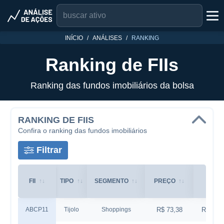
INÍCIO
ANÁLISES
RANKING
Ranking de FIIs
Ranking das fundos imobiliários da bolsa
RANKING DE FIIS
Confira o ranking das fundos imobiliários
Filtrar
FII
TIPO
SEGMENTO
PREÇO
VP
ABCP11
Tijolo
Shoppings
R$ 73,38
R$ 110