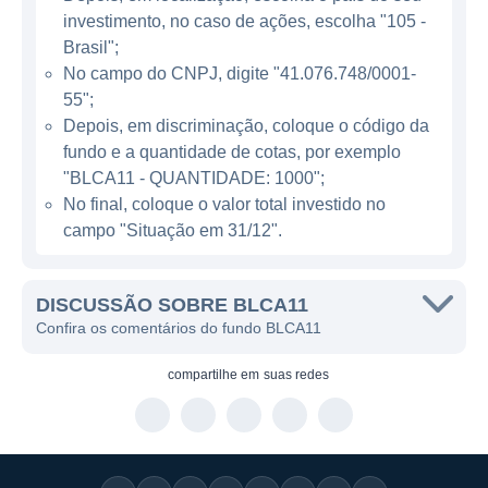
dos ativos, sempre priorizando a otimização
investimento, no caso de ações, escolha "105 -
dos resultados financeiros do fundo ao longo
Brasil";
No campo do CNPJ, digite "41.076.748/0001-
do tempo.
55";
Depois, em discriminação, coloque o código da
CARACTERÍSTICAS DO FII BLCA11
fundo e a quantidade de cotas, por exemplo
"BLCA11 - QUANTIDADE: 1000";
Com uma estrutura voltada para a
No final, coloque o valor total investido no
rentabilidade, o BLCA11 tem a proposta de
campo "Situação em 31/12".
oferecer aos seus cotistas uma distribuição
regular de rendimentos. O fundo busca gerar
receita constante por meio dos aluguéis dos
DISCUSSÃO SOBRE BLCA11
Confira os comentários do fundo BLCA11
imóveis que compõem sua carteira, além de
buscar um potencial de valorização
compartilhe em
suas redes
significativamente superior ao mercado. O
objetivo é garantir que os investidores
possam contar com uma fonte de renda
passiva e estável.