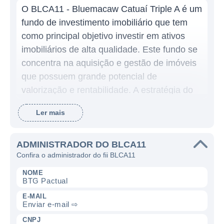
O BLCA11 - Bluemacaw Catuaí Triple A é um
fundo de investimento imobiliário que tem
como principal objetivo investir em ativos
imobiliários de alta qualidade. Este fundo se
concentra na aquisição e gestão de imóveis
que possuem grande potencial de
valorização e rentabilidade. A estratégia do
BLCA11 é buscar uma rentabilidade atrativa
Ler mais
para seus cotistas, através da exploração de
ativos que estão localizados em áreas
estratégicas, especialmente no seguimento
ADMINISTRADOR DO BLCA11
Confira o administrador do fii BLCA11
de varejo.
NOME
Os ativos em que o BLCA11 investe são
BTG Pactual
variados, incluindo imóveis comerciais, como
E-MAIL
Enviar e-mail ⇨
shoppings e lojas de varejo, que possibilitam
a obtenção de renda por meio de aluguéis.
CNPJ