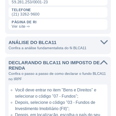
59.281.253/0001-23
Além disso, o fundo pode diversificar seus
TELEFONE
investimentos em outros tipos de
(21) 3262-9600
propriedades que apresentem oportunidades
PÁGINA DE RI
de valorização no mercado imobiliário
Ver site ⇨
brasileiro. Esta abordagem visa proporcionar
segurança e estabilidade na geração de
ANÁLISE DO BLCA11
rendimentos para os investidores.
Confira a análise fundamentalista do fii BLCA11
O BLCA11 é gerido por uma equipe de
DECLARANDO BLCA11 NO IMPOSTO DE
profissionais experientes no setor imobiliário.
RENDA
A gestão do fundo é realizada por uma
Confira o passo a passo de como declarar o fundo BLCA11
gestora especializada, que possui
no IRPF
conhecimento profundo do mercado e tem o
Você deve entrar no item "Bens e Direitos" e
compromisso de buscar as melhores
selecionar o código "07 - Fundos";
oportunidades de investimento. Essa equipe
Depois, selecione o código "03 - Fundos de
tem um papel fundamental na definição das
Investimento Imobiliário (FII)";
estratégias de aquisição e na administração
Depois, em localização, escolha o país do seu