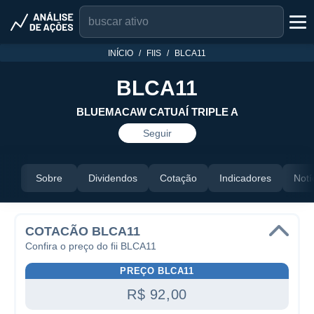
INÍCIO
FIIS
BLCA11
BLCA11
BLUEMACAW CATUAÍ TRIPLE A
Seguir
Sobre
Dividendos
Cotação
Indicadores
Notí
COTACÃO BLCA11
Confira o preço do fii BLCA11
PREÇO BLCA11
R$ 92,00