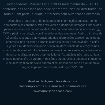
prioridades que ajudam a construir confiança
independente, Marcílio Lima, CNPI Fundamentalista 7947. O
e credibilidade.
conteúdo das análises não pode ser reproduzido ou distribuído, no
todo ou em parte, a qualquer terceiro sem autorização expressa.
Como parte da política de distribuição de
As análises realizadas são baseadas em informações públicas, como
rendimentos, o BLCA11 se compromete a
demonstrativos contábeis, fatos relevantes e demais informações fornecidas
repassar uma porcentagem significativa dos
pelas empresas sob cobertura, de fontes consideradas confiáveis, como
B3
,
CVM
e página de relação com investidores das empresas. Assim, o Análise de
rendimentos obtidos aos cotistas
Ações não responde pela veracidade das informações apresentadas pelas
mensalmente. Essa prática de distribuição
empresas, não existindo garantia expressa sobre a sua exatidão, e estão
sujeitas a mudanças sem aviso prévio em decorrência de alterações nas
regular é uma forma de manter os
condições de mercado. As decisões de investimentos e estratégia financeiras
investidores engajados e satisfeitos com os
deve ser realizadas pelos próprios leitores. As análises não representam
ofertas, negociação de valores mobiliários ou outros instrumentos financeiros,
resultados do fundo, incentivando uma
e se alicerçam no mais alto padrão ético, de independência e autonomia
relação de longo prazo entre os cotistas e a
seguidas pelas diretrizes da Instrução CVM 598.
gestão do fundo.
Análise de Ações | Investimentos
Descomplicamos sua análise fundamentalista
www.analisedeacoes.com