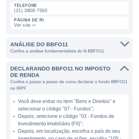
TELEFONE
carteira diversificada, sem a necessidade de
(21) 3808-7500
adquirir cada um dos imóveis
PÁGINA DE RI
individualmente.
Ver site ⇨
O BBFO11 possui uma gestão especializada,
ANÁLISE DO BBFO11
incumbida de escolher os melhores fundos e
Confira a análise fundamentalista do fii BBFO11
oportunidades para compor a carteira do
fundo. Essa gestão se preocupa em analisar
DECLARANDO BBFO11 NO IMPOSTO
o desempenho, a solidez e o histórico dos
DE RENDA
fundos em que pretende investir, visando
Confira o passo a passo de como declarar o fundo BBFO11
proporcionar a maior rentabilidade possível
no IRPF
aos cotistas ao longo do tempo.
Você deve entrar no item "Bens e Direitos" e
selecionar o código "07 - Fundos";
CARACTERÍSTICAS DO BB FUNDO DE
Depois, selecione o código "03 - Fundos de
FUNDOS
Investimento Imobiliário (FII)";
Depois, em localização, escolha o país do seu
A proposta do BBFO11 é disponibilizar uma
investimento, no caso de ações, escolha "105 -