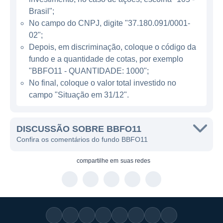
alternativa de investimento imobiliário
Brasil";
simples e eficiente, permitindo que
No campo do CNPJ, digite "37.180.091/0001-
investidores acessem o mercado de imóveis
02";
comerciais e residenciais por meio de cotas
Depois, em discriminação, coloque o código da
fundo e a quantidade de cotas, por exemplo
em fundos já estabelecidos. Isso possibilita
"BBFO11 - QUANTIDADE: 1000";
não apenas maior segurança, mas uma
No final, coloque o valor total investido no
gestão profissional e a possibilidade de
campo "Situação em 31/12".
recebimento de rendimentos provenientes de
diferentes fontes de aluguel e valorização.
DISCUSSÃO SOBRE BBFO11
O regulamento do BBFO11 também permite
Confira os comentários do fundo BBFO11
uma certa flexibilidade na abordagem dos
investimentos, pois pode destinar parte do
compartilhe em
suas redes
capital a fundos de diversas gestões e com
diferentes perfis de risco. Essa diversificação
é uma estratégia importante para equilibrar a
volatilidade e proporcionar um fluxo de