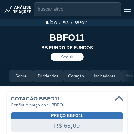
INÍCIO
FIIS
BBFO11
BBFO11
BB FUNDO DE FUNDOS
Seguir
Sobre
Dividendos
Cotação
Indicadores
Notí
COTACÃO BBFO11
Confira o preço do fii BBFO11
PREÇO BBFO11
R$ 68,00