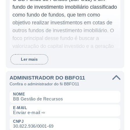
fundo de investimento imobiliário classificado
como fundo de fundos, que tem como
objetivo realizar investimentos em cotas de
outros fundos de investimento imobiliário. O
foco principal desse fundo é buscar a
valorização do capital investido e a geração
de renda para seus cotistas, por meio da
Ler mais
diversificação e da escolha criteriosa dos
ativos nos quais investe.
ADMINISTRADOR DO BBFO11
Esse fundo tende a investir em diversos tipos
Confira o administrador do fii BBFO11
de ativos imobiliários, como shopping
NOME
centers, imóveis comerciais, escritórios,
BB Gestão de Recursos
entre outros. Ao alocar recursos em
E-MAIL
Enviar e-mail ⇨
diferentes fundos, o BBFO11 busca
minimizar riscos e proporcionar aos
CNPJ
30.822.936/0001-69
investidores a chance de acessar uma