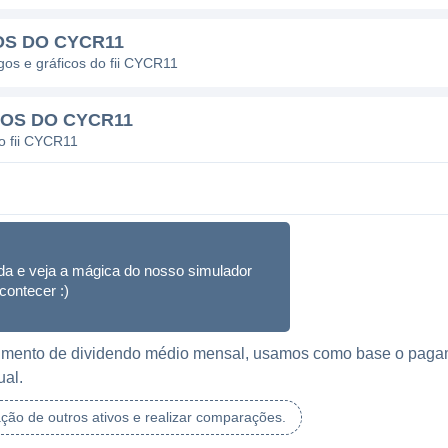
OS DO CYCR11
gos e gráficos do fii CYCR11
DOS DO CYCR11
o fii CYCR11
da e veja a mágica do nosso simulador
contecer :)
ebimento de dividendo médio mensal, usamos como base o paga
ual.
ação de outros ativos e realizar comparações.