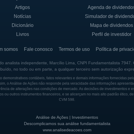
Artigos
Agenda de dividendo
Notícias
Simulador de dividend
Dicionário
Mapa de dividendos
Livros
Perfil de investidor
m somos
Fale conosco
Termos de uso
Política de privac
 do analista independente, Marcílio Lima, CNPI Fundamentalista 7947.
ribuído, no todo ou em parte, a qualquer terceiro sem autorização expr
 demonstrativos contábeis, fatos relevantes e demais informações fornecidas pel
sim, o Análise de Ações não responde pela veracidade das informações apresenta
ência de alterações nas condições de mercado. As decisões de investimentos e estra
os ou outros instrumentos financeiros, e se alicerçam no mais alto padrão ético, d
CVM 598.
Análise de Ações | Investimentos
Descomplicamos sua análise fundamentalista
www.analisedeacoes.com