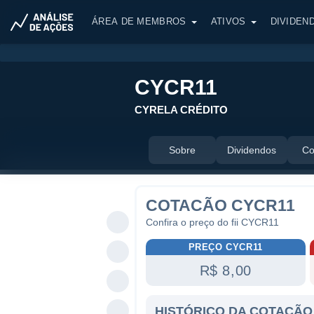
ÁREA DE MEMBROS
ATIVOS
DIVIDEN
CYCR11
CYRELA CRÉDITO
Sobre
Dividendos
Co
COTACÃO CYCR11
Confira o preço do fii CYCR11
PREÇO CYCR11
R$ 8,00
HISTÓRICO DA COTAÇÃO