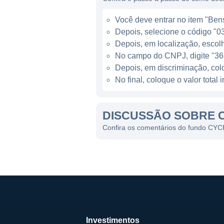
A taxa de administração do C
Você deve entrar no item "Bens
Depois, selecione o código "03 
por aqueles que estão pensa
Depois, em localização, escolh
na hora de avaliar o retorno 
No campo do CNPJ, digite "36
O CYCR11 também se destaca 
Depois, em discriminação, co
No final, coloque o valor tota
imediatos, mas também na va
contribuir para uma valoriza
DISCUSSÃO SOBRE 
Confira os comentários do fundo CY
Investimentos