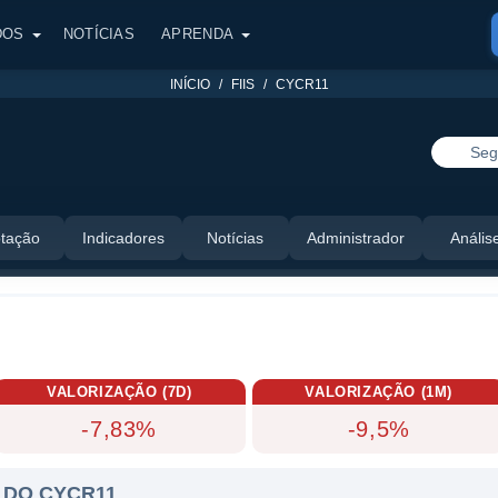
DOS
NOTÍCIAS
APRENDA
INÍCIO
FIIS
CYCR11
Seg
tação
Indicadores
Notícias
Administrador
Anális
VALORIZAÇÃO (7D)
VALORIZAÇÃO (1M)
-7,83%
-9,5%
 DO CYCR11