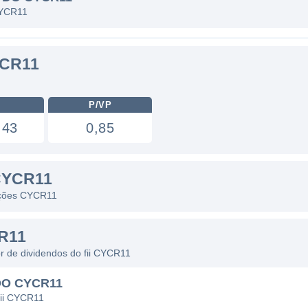
 CYCR11
CR11
P/VP
,43
0,85
CYCR11
 ações CYCR11
R11
or de dividendos do fii CYCR11
DO CYCR11
fii CYCR11