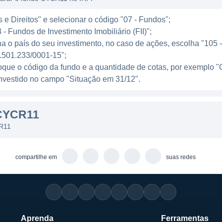
YCR11 é aplicada sobre o patrimônio líquido do fundo,
 e Direitos" e selecionar o código "07 - Fundos";
- Fundos de Investimento Imobiliário (FII)";
ndo em investir no fundo. Essa taxa é um elemento impo
a o país do seu investimento, no caso de ações, escolha "105 - 
efetivo que os cotistas podem esperar.
.501.233/0001-15";
por sua política de longo prazo, onde o foco é não a
loque o código da fundo e a quantidade de cotas, por exemp
l investido no campo "Situação em 31/12".
lorização dos ativos envolvidos. Assim, o fundo busca
ção contínua ao longo do tempo, ampliando suas possibi
CYCR11
CR11
compartilhe em
suas redes
Aprenda
Ferramentas