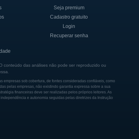
s
Seja premium
os
Cadastro gratuito
Login
Recuperar senha
idade
 O conteúdo das análises não pode ser reproduzido ou
essa.
as empresas sob cobertura, de fontes consideradas confiáveis, como
das pelas empresas, não existindo garantia expressa sobre a sua
tégia financeiras deve ser realizadas pelos próprios leitores. As
e independência e autonomia seguidas pelas diretrizes da Instrução