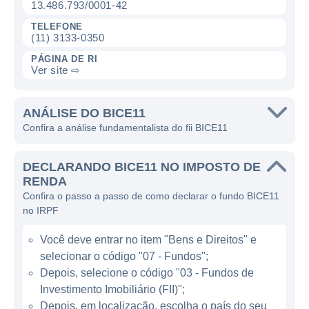
13.486.793/0001-42
imobiliário, permitindo que os investidores
TELEFONE
tenham acesso a uma rentabilidade atrelada
(11) 3133-0350
a projetos reais.
PÁGINA DE RI
Ver site ⇨
O BICE11 busca diversificar sua carteira,
investindo em diferentes tipos de CRIs e
ANÁLISE DO BICE11
outras aplicações relacionadas, com o intuito
Confira a análise fundamentalista do fii BICE11
de minimizar riscos e otimizar os retornos. A
abordagem do fundo é buscar oportunidades
DECLARANDO BICE11 NO IMPOSTO DE
em financiamentos que apresentem
RENDA
garantias robustas e projeções sólidas,
Confira o passo a passo de como declarar o fundo BICE11
contribuindo para a geração de rendimento
no IRPF
aos cotistas.
Você deve entrar no item "Bens e Direitos" e
selecionar o código "07 - Fundos";
CARACTERÍSTICAS DO FII BICE11
Depois, selecione o código "03 - Fundos de
Investimento Imobiliário (FII)";
O BICE11 tem como um de seus principais
Depois, em localização, escolha o país do seu