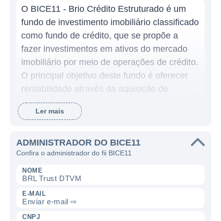
O BICE11 - Brio Crédito Estruturado é um
fundo de investimento imobiliário classificado
como fundo de crédito, que se propõe a
fazer investimentos em ativos do mercado
imobiliário por meio de operações de crédito.
O principal objetivo deste fundo é oferecer
rentabilidade através da aquisição de
créditos imobiliários com baixo risco e boa
Ler mais
rentabilidade.
Esse fundo se concentra em investimentos
ADMINISTRADOR DO BICE11
em Certificados de Recebíveis Imobiliários
Confira o administrador do fii BICE11
(CRI) e, em alguns casos, em outros ativos
NOME
que estejam diretamente ligados ao setor
BRL Trust DTVM
imobiliário. Os CRIs são instrumentos que
E-MAIL
Enviar e-mail ⇨
viabilizam o financiamento de
empreendimentos e operações no mercado
CNPJ