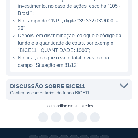
objetivos oferecer aos investidores uma
investimento, no caso de ações, escolha "105 -
forma de participação no setor imobiliário
Brasil";
através de crédito, permitindo que eles
No campo do CNPJ, digite "39.332.032/0001-
desfrutem dos benefícios deste mercado
20";
sem a necessidade de adquirir imóveis
Depois, em discriminação, coloque o código da
fundo e a quantidade de cotas, por exemplo
diretamente. O fundo busca gerar retorno
"BICE11 - QUANTIDADE: 1000";
através da rentabilidade dos ativos
No final, coloque o valor total investido no
financeiros que possui em carteira.
campo "Situação em 31/12".
Além de CRIs, o estatuto do BICE11 permite
investimentos em outros títulos e papéis
DISCUSSÃO SOBRE BICE11
relacionados ao mercado imobiliário, o que
Confira os comentários do fundo BICE11
proporciona uma flexibilidade na gestão da
carteira do fundo. Essa diversificação ajuda
compartilhe em
suas redes
a aumentar a segurança e melhorar o
potencial de retorno.
O fundo foi criado para atender à demanda