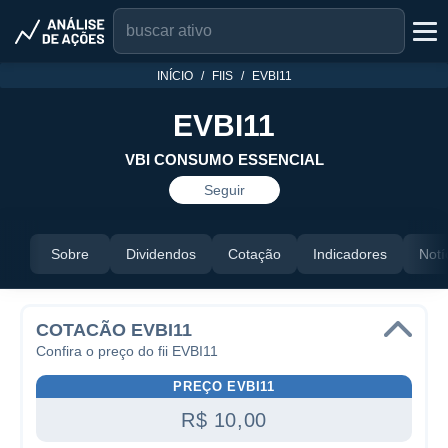
INÍCIO
FIIS
EVBI11
EVBI11
VBI CONSUMO ESSENCIAL
Seguir
Sobre
Dividendos
Cotação
Indicadores
Notí
COTACÃO EVBI11
Confira o preço do fii EVBI11
PREÇO EVBI11
R$ 10,00