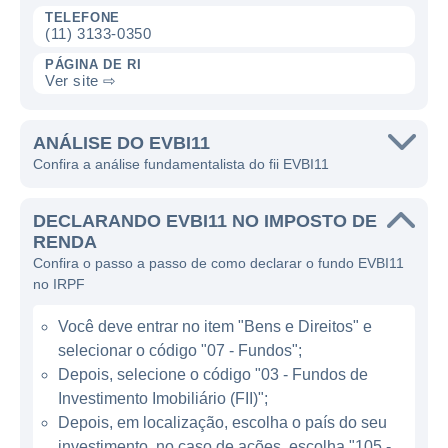
TELEFONE
garantindo que o fundo tenha uma base
(11) 3133-0350
sólida de locação e, assim, possibilite uma
PÁGINA DE RI
melhor geração de renda para os seus
Ver site ⇨
cotistas.
ANÁLISE DO EVBI11
O fundo busca diversificar sua carteira,
Confira a análise fundamentalista do fii EVBI11
investindo em locais estratégicos que
apresentem um bom fluxo de clientes e que
DECLARANDO EVBI11 NO IMPOSTO DE
atendam a áreas geográficas com alta
RENDA
densidade populacional. Esse foco em
Confira o passo a passo de como declarar o fundo EVBI11
imóveis que são essenciais para o bem-estar
no IRPF
da sociedade aumenta as chances de
Você deve entrar no item "Bens e Direitos" e
ocupação contínua e estabilidade nas
selecionar o código "07 - Fundos";
receitas, o que é vital para um fundo de
Depois, selecione o código "03 - Fundos de
investimento imobiliário.
Investimento Imobiliário (FII)";
Depois, em localização, escolha o país do seu
CARACTERÍSTICAS DO FII VBI
investimento, no caso de ações, escolha "105 -