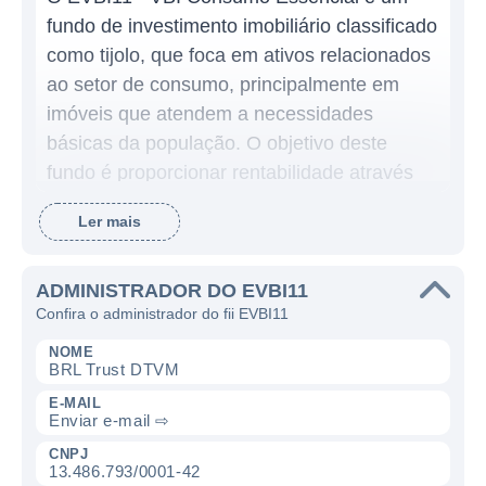
fundo de investimento imobiliário classificado
como tijolo, que foca em ativos relacionados
ao setor de consumo, principalmente em
imóveis que atendem a necessidades
básicas da população. O objetivo deste
fundo é proporcionar rentabilidade através
da aquisição e exploração de propriedades
Ler mais
que possuem alto potencial de ocupação no
mercado brasileiro, visando atender à
demanda de um público amplo.
ADMINISTRADOR DO EVBI11
Confira o administrador do fii EVBI11
Os ativos em que o VBI Consumo Essencial
NOME
investe incluem, principalmente, imóveis
BRL Trust DTVM
comerciais, como supermercados, farmácias
E-MAIL
Enviar e-mail ⇨
e centros de distribuição. Esses
estabelecimentos são escolhidos por sua
CNPJ
13.486.793/0001-42
relevância no cotidiano das pessoas,