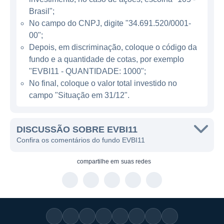
Brasil";
CONSUMO ESSENCIAL
No campo do CNPJ, digite "34.691.520/0001-
O VBI Consumo Essencial tem como meta
00";
gerar rendimentos mensais para seus
Depois, em discriminação, coloque o código da
fundo e a quantidade de cotas, por exemplo
cotistas, principalmente por meio de aluguéis
"EVBI11 - QUANTIDADE: 1000";
pagos pelos inquilinos dos imóveis em sua
No final, coloque o valor total investido no
posse. A proposta do fundo busca oferecer
campo "Situação em 31/12".
aos investidores uma forma acessível de
investir em imóveis diretamente relacionados
à rotina do dia a dia, resultando em
DISCUSSÃO SOBRE EVBI11
Confira os comentários do fundo EVBI11
rendimentos mais frequentes e previsíveis.
Além de imóveis comerciais, o estatuto do
compartilhe em
suas redes
fundo permite investimentos em outros tipos
de ativos, ampliando as possibilidades de
diversificação. A administração do VBI
Consumo Essencial é realizada por uma