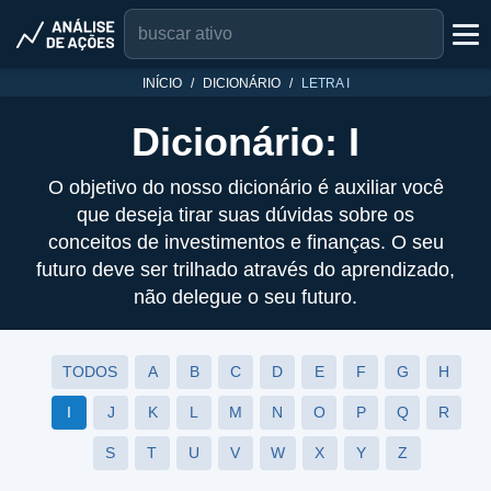
INÍCIO
DICIONÁRIO
LETRA I
Dicionário: I
O objetivo do nosso dicionário é auxiliar você
que deseja tirar suas dúvidas sobre os
conceitos de investimentos e finanças. O seu
futuro deve ser trilhado através do aprendizado,
não delegue o seu futuro.
TODOS
A
B
C
D
E
F
G
H
I
J
K
L
M
N
O
P
Q
R
S
T
U
V
W
X
Y
Z