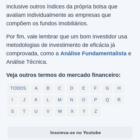
Inclusive outros índices da própria bolsa que
avaliam individualmente as empresas que
compõem os fundos imobiliários.
Por fim, vale lembrar que um bom investidor usa
metodologias de investimento de eficácia já
comprovada, como a
Análise Fundamentalista
e
Análise Técnica.
Veja outros termos do mercado financeiro:
TODOS
A
B
C
D
E
F
G
H
I
J
K
L
M
N
O
P
Q
R
S
T
U
V
W
X
Y
Z
Inscreva-se no Youtube