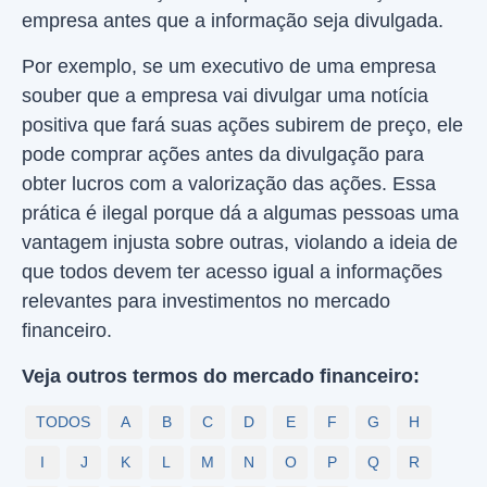
empresa antes que a informação seja divulgada.
Por exemplo, se um executivo de uma empresa
souber que a empresa vai divulgar uma notícia
positiva que fará suas ações subirem de preço, ele
pode comprar ações antes da divulgação para
obter lucros com a valorização das ações. Essa
prática é ilegal porque dá a algumas pessoas uma
vantagem injusta sobre outras, violando a ideia de
que todos devem ter acesso igual a informações
relevantes para investimentos no mercado
financeiro.
Veja outros termos do mercado financeiro:
TODOS
A
B
C
D
E
F
G
H
I
J
K
L
M
N
O
P
Q
R