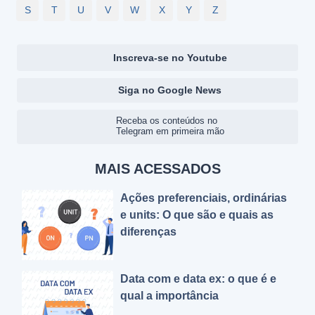
S
T
U
V
W
X
Y
Z
Inscreva-se no Youtube
Siga no Google News
Receba os conteúdos no
Telegram em primeira mão
MAIS ACESSADOS
Ações preferenciais, ordinárias
e units: O que são e quais as
diferenças
Data com e data ex: o que é e
qual a importância