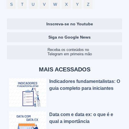
S
T
U
V
W
X
Y
Z
Inscreva-se no Youtube
Siga no Google News
Receba os conteúdos no
Telegram em primeira mão
MAIS ACESSADOS
Indicadores fundamentalistas: O
guia completo para iniciantes
Data com e data ex: o que é e
qual a importância