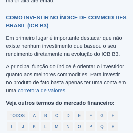
maior alta até então.
COMO INVESTIR NO ÍNDICE DE COMMODITIES
BRASIL (ICB B3)
Em primeiro lugar é importante destacar que não
existe nenhum investimento que baseou o seu
rendimento diretamente na evolução do ICB B3.
A principal função do índice é orientar o investidor
quanto aos melhores commodities. Para investir
no produto de fato basta apenas ter uma conta em
uma
corretora de valores
.
Veja outros termos do mercado financeiro:
TODOS
A
B
C
D
E
F
G
H
I
J
K
L
M
N
O
P
Q
R