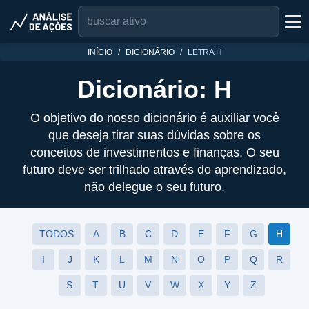
INÍCIO
DICIONÁRIO
LETRA H
Dicionário: H
O objetivo do nosso dicionário é auxiliar você
que deseja tirar suas dúvidas sobre os
conceitos de investimentos e finanças. O seu
futuro deve ser trilhado através do aprendizado,
não delegue o seu futuro.
TODOS
A
B
C
D
E
F
G
H
I
J
K
L
M
N
O
P
Q
R
S
T
U
V
W
X
Y
Z