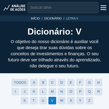
INÍCIO
DICIONÁRIO
LETRA V
Dicionário: V
O objetivo do nosso dicionário é auxiliar você
que deseja tirar suas dúvidas sobre os
conceitos de investimentos e finanças. O seu
futuro deve ser trilhado através do aprendizado,
não delegue o seu futuro.
TODOS
A
B
C
D
E
F
G
H
I
J
K
L
M
N
O
P
Q
R
S
T
U
V
W
X
Y
Z