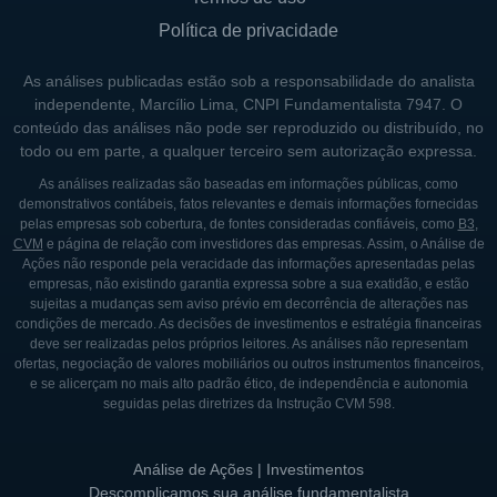
maior em suas operações e decisões
Política de privacidade
estratégicas.
A empresa possui um histórico de liderança
As análises publicadas estão sob a responsabilidade do analista
independente, Marcílio Lima, CNPI Fundamentalista 7947. O
por parte de seus fundadores e dos atuais
conteúdo das análises não pode ser reproduzido ou distribuído, no
diretores, que buscam incessantemente
todo ou em parte, a qualquer terceiro sem autorização expressa.
inovar e adaptar seus produtos e serviços às
As análises realizadas são baseadas em informações públicas, como
tendências de mercado. Essa liderança é
demonstrativos contábeis, fatos relevantes e demais informações fornecidas
pelas empresas sob cobertura, de fontes consideradas confiáveis, como
B3
,
essencial para que a Dexxos mantenha sua
CVM
e página de relação com investidores das empresas. Assim, o Análise de
relevância no setor e continue a crescer em
Ações não responde pela veracidade das informações apresentadas pelas
empresas, não existindo garantia expressa sobre a sua exatidão, e estão
um ambiente competitivo.
sujeitas a mudanças sem aviso prévio em decorrência de alterações nas
condições de mercado. As decisões de investimentos e estratégia financeiras
deve ser realizadas pelos próprios leitores. As análises não representam
HISTÓRIA DA DEXXOS
ofertas, negociação de valores mobiliários ou outros instrumentos financeiros,
e se alicerçam no mais alto padrão ético, de independência e autonomia
A Dexxos foi fundada por um grupo de
seguidas pelas diretrizes da Instrução CVM 598.
empreendedores com experiência no setor
energético, motivados pela necessidade
Análise de Ações | Investimentos
crescente de soluções eficientes nas
Descomplicamos sua análise fundamentalista