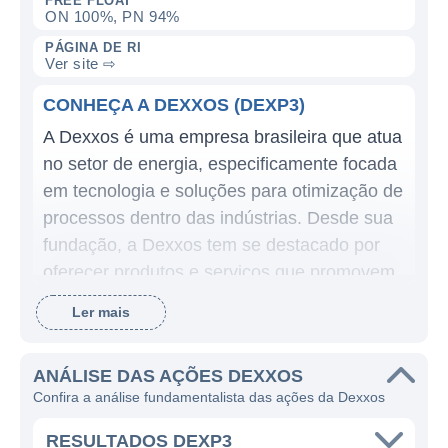
FREE FLOAT
ON 100%, PN 94%
PÁGINA DE RI
Ver site ⇨
CONHEÇA A DEXXOS (DEXP3)
A Dexxos é uma empresa brasileira que atua
no setor de energia, especificamente focada
em tecnologia e soluções para otimização de
processos dentro das indústrias. Desde sua
fundação, a Dexxos tem se destacado por
oferecer produtos e serviços que promovem
a eficiência energética e a sustentabilidade.
Ler mais
Além de desenvolver tecnologias inovadoras,
a empresa se compromete a colaborar para
ANÁLISE DAS AÇÕES DEXXOS
a redução dos custos operacionais de seus
Confira a análise fundamentalista das ações da Dexxos
clientes, aprimorando a eficiência de suas
operações.
RESULTADOS DEXP3