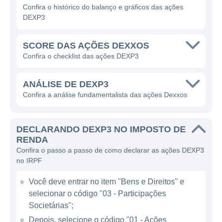
Confira o histórico do balanço e gráficos das ações
A empresa está centrada em fornecer
DEXP3
soluções que vão desde a implementação de
sistemas de gestão de energia até
SCORE DAS AÇÕES DEXXOS
consultoria especializada para ajudar as
Confira o checklist das ações DEXP3
empresas a otimizar seu consumo
energético. Ao disponibilizar ferramentas
ANÁLISE DE DEXP3
avançadas para monitoramento e análise de
Confira a análise fundamentalista das ações Dexxos
dados de consumo, a Dexxos proporciona
não apenas melhorias nas operações das
DECLARANDO DEXP3 NO IMPOSTO DE
empresas, mas também contribui para a
RENDA
diminuição do impacto ambiental associado
Confira o passo a passo de como declarar as ações DEXP3
ao uso de energia. Isso é extremamente
no IRPF
relevante, especialmente em um mundo
Você deve entrar no item "Bens e Direitos" e
cada vez mais preocupado com as questões
selecionar o código "03 - Participações
ambientais e de sustentabilidade.
Societárias";
Depois, selecione o código "01 - Ações