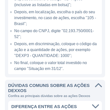
ATUAÇÃO DA DEXXOS
(inclusive as listadas em bolsa)";
Depois, em localização, escolha o país do seu
A Dexxos opera em um mercado em
investimento, no caso de ações, escolha "105 -
constante crescimento e transformação. O
Brasil";
setor energético é vital para a economia
No campo do CNPJ, digite "02.193.750/0001-
global e, com a crescente demanda por
52";
eficiência e sustentabilidade, a Dexxos se
Depois, em discriminação, coloque o código da
posiciona como uma aliada importante para
ação e a quantidade de ações, por exemplo
empresas que buscam inovação. A
"DEXP3 - QUANTIDADE: 1000";
companhia oferece uma variedade de
No final, coloque o valor total investido no
produtos e serviços que incluem
campo "Situação em 31/12".
monitoramento de consumo, automação de
processos, entre outros, visando sempre a
DÚVIDAS COMUNS SOBRE AS AÇÕES
maximização da eficiência energética.
DEXXOS
Confira as principais dúvidas sobre as ações Dexxos
A atuação da Dexxos não se limita a um
setor específico, pois a demanda por
DIFERENÇA ENTRE AS AÇÕES