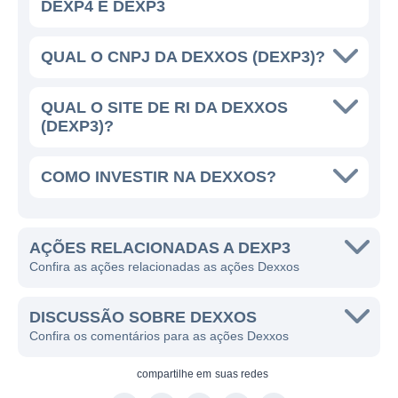
eficiência energética abrange múltiplos
DEXP4 E DEXP3
segmentos industriais. Isso permite que a
empresa tenha um portfólio diversificado e
QUAL O CNPJ DA DEXXOS (DEXP3)?
atue em diversas áreas, buscando sempre
fomentar a integração entre tecnologia e
QUAL O SITE DE RI DA DEXXOS
processos. A atuação efetiva e inovadora da
(DEXP3)?
Dexxos também a torna um player
significativo no cenário de energia renovável,
COMO INVESTIR NA DEXXOS?
alinhando suas práticas às demandas de
sustentabilidade moderna.
AÇÕES RELACIONADAS A DEXP3
Confira as ações relacionadas as ações Dexxos
LINHAS DE NEGÓCIOS DA DEXXOS
A Dexxos estrutura suas operações em
DISCUSSÃO SOBRE DEXXOS
várias linhas de negócios, tornando suas
Confira os comentários para as ações Dexxos
ofertas mais abrangentes. Uma de suas
compartilhe em
suas redes
principais frentes é a consultoria em gestão