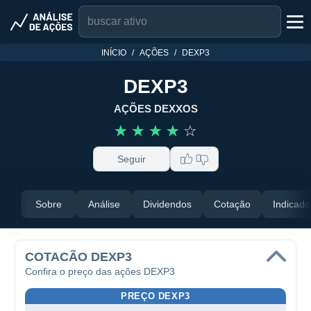
INÍCIO
AÇÕES
DEXP3
DEXP3
AÇÕES DEXXOS
☆
☆
☆
☆
☆
Seguir
Sobre
Análise
Dividendos
Cotação
Indicado
COTACÃO DEXP3
Confira o preço das ações DEXP3
PREÇO DEXP3