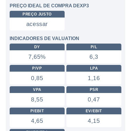
PREÇO IDEAL DE COMPRA DEXP3
PREÇO JUSTO
acessar
INDICADORES DE VALUATION
DY
P/L
7,65%
6,3
P/VP
LPA
0,85
1,16
VPA
PSR
8,55
0,47
P/EBIT
EV/EBIT
4,65
4,15