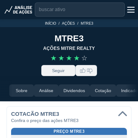
INÍCIO
AÇÕES
MTRE3
MTRE3
AÇÕES MITRE REALTY
☆
☆
☆
☆
☆
Seguir
Sobre
Análise
Dividendos
Cotação
Indicado
COTACÃO MTRE3
Confira o preço das ações MTRE3
PREÇO MTRE3