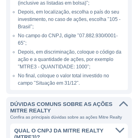
(inclusive as listadas em bolsa)";
oportunidades para empresas que sabem
Depois, em localização, escolha o país do seu
como atuar de modo eficiente. A Mitre Realty
investimento, no caso de ações, escolha "105 -
possui um portfólio diversificado, que
Brasil";
abrange desde habitação de alto padrão até
No campo do CNPJ, digite "07.882.930/0001-
projetos mais acessíveis, buscando sempre
65";
atender um amplo espectro de clientes.
Depois, em discriminação, coloque o código da
ação e a quantidade de ações, por exemplo
Além do desenvolvimento de novos
"MTRE3 - QUANTIDADE: 1000";
empreendimentos, a Mitre Realty também
No final, coloque o valor total investido no
realiza operações de incorporação, onde
campo "Situação em 31/12".
adquire terrenos ou propriedades com
potencial para valorização e, em seguida,
DÚVIDAS COMUNS SOBRE AS AÇÕES
desenvolve projetos que possam ser
MITRE REALTY
comercializados. A empresa busca criar
Confira as principais dúvidas sobre as ações Mitre Realty
empreendimentos que se destaquem não
apenas na arquitetura e no design, mas
QUAL O CNPJ DA MITRE REALTY
(MTRE3)?
também em questões como sustentabilidade