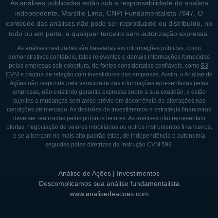
acionistas, que têm uma longa trajetória no
As análises publicadas estão sob a responsabilidade do analista
independente, Marcílio Lima, CNPI Fundamentalista 7947. O
setor imobiliário. A empresa é
conteúdo das análises não pode ser reproduzido ou distribuído, no
frequentemente associada a um forte
todo ou em parte, a qualquer terceiro sem autorização expressa.
compromisso com a ética e a transparência
As análises realizadas são baseadas em informações públicas, como
em suas operações, com esforços
demonstrativos contábeis, fatos relevantes e demais informações fornecidas
pelas empresas sob cobertura, de fontes consideradas confiáveis, como
B3
,
constantes para fortalecer sua governança
CVM
e página de relação com investidores das empresas. Assim, o Análise de
corporativa.
Ações não responde pela veracidade das informações apresentadas pelas
empresas, não existindo garantia expressa sobre a sua exatidão, e estão
sujeitas a mudanças sem aviso prévio em decorrência de alterações nas
Embora a estrutura acionária da Mitre Realty
condições de mercado. As decisões de investimentos e estratégia financeiras
possa incluir investidores institucionais e
deve ser realizadas pelos próprios leitores. As análises não representam
ofertas, negociação de valores mobiliários ou outros instrumentos financeiros,
individuais, a participação majoritária é
e se alicerçam no mais alto padrão ético, de independência e autonomia
mantida por seus fundadores, o que
seguidas pelas diretrizes da Instrução CVM 598.
assegura uma visão de longo prazo e um
alinhamento com os interesses da empresa
Análise de Ações | Investimentos
e de seus clientes.
Descomplicamos sua análise fundamentalista
www.analisedeacoes.com
HISTÓRIA DA MITRE REALTY