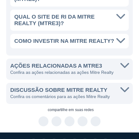
e eficiência energética.
QUAL O SITE DE RI DA MITRE
REALTY (MTRE3)?
LINHAS DE NEGÓCIOS DA MITRE
REALTY
COMO INVESTIR NA MITRE REALTY?
As principais linhas de negócios da Mitre
Realty incluem a construção e venda de
imóveis residenciais, bem como operações
AÇÕES RELACIONADAS A MTRE3
de incorporação. Seus projetos são
Confira as ações relacionadas as ações Mitre Realty
planejados com atenção aos detalhes e ao
conforto dos futuros moradores, garantindo
DISCUSSÃO SOBRE MITRE REALTY
Confira os comentários para as ações Mitre Realty
que cada empreendimento seja atrativo e
funcional.
compartilhe em
suas redes
Outra linha importante da Mitre Realty é o
desenvolvimento de parcerias com outras
empresas do setor, o que permite a