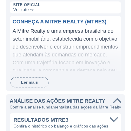
SITE OFICIAL
Ver site ⇨
CONHEÇA A MITRE REALTY (MTRE3)
A Mitre Realty é uma empresa brasileira do
setor imobiliário, estabelecida com o objetivo
de desenvolver e construir empreendimentos
que atendam às demandas do mercado.
Com uma trajetória focada em inovação e
qualidade, a companhia se destaca pelo seu
compromisso em oferecer imóveis que
Ler mais
agregam valor à vida das pessoas, por meio
de projetos que unem funcionalidade e
ANÁLISE DAS AÇÕES MITRE REALTY
estética.
Confira a análise fundamentalista das ações da Mitre Realty
A Mitre Realty atua principalmente no
RESULTADOS MTRE3
desenvolvimento de empreendimentos
Confira o histórico do balanço e gráficos das ações
residenciais, incluindo a construção de