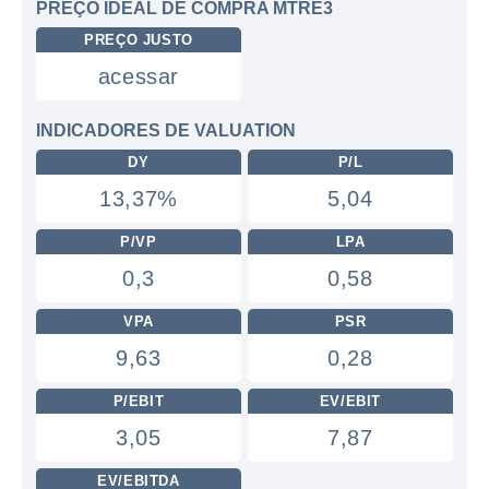
PREÇO IDEAL DE COMPRA MTRE3
PREÇO JUSTO
acessar
INDICADORES DE VALUATION
DY
P/L
13,37%
5,04
P/VP
LPA
0,3
0,58
VPA
PSR
9,63
0,28
P/EBIT
EV/EBIT
3,05
7,87
EV/EBITDA