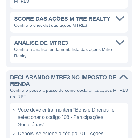
MTRE3
apartamentos, condomínios e linhas de
produtos voltados à habitação. A empresa
SCORE DAS AÇÕES MITRE REALTY
busca constantemente se adaptar às
Confira o checklist das ações MTRE3
necessidades dos consumidores
contemporâneos, criando espaços que
ANÁLISE DE MTRE3
promovam o bem-estar e a qualidade de
Confira a análise fundamentalista das ações Mitre
Realty
vida. Uma parte significativa de sua
estratégia envolve a análise detalhada de
tendências do mercado, o que a permite
DECLARANDO MTRE3 NO IMPOSTO DE
posicionar-se de maneira competitiva em um
RENDA
setor em constante evolução.
Confira o passo a passo de como declarar as ações MTRE3
no IRPF
ATUAÇÃO DA MITRE REALTY
Você deve entrar no item "Bens e Direitos" e
selecionar o código "03 - Participações
O setor imobiliário é conhecido por sua
Societárias";
resiliência e por ser um investimento de
Depois, selecione o código "01 - Ações
longo prazo, oferecendo diversas