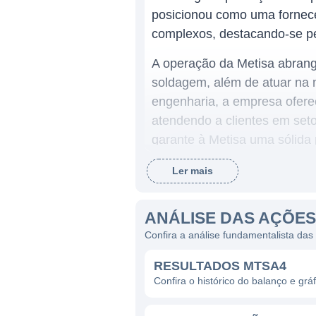
posicionou como uma fornec
complexos, destacando-se pe
A operação da Metisa abrang
soldagem, além de atuar na
engenharia, a empresa ofere
atendendo a clientes em seto
garante à Metisa uma sólida 
Ler mais
ATUAÇÃO DA METISA
A Metisa se destaca como um
ANÁLISE DAS AÇÕES
necessidades específicas de 
Confira a análise fundamentalista das
para máquinas, peças de re
RESULTADOS MTSA4
é um dos pilares que susten
Confira o histórico do balanço e g
exigentes.
Os produtos da Metisa são u