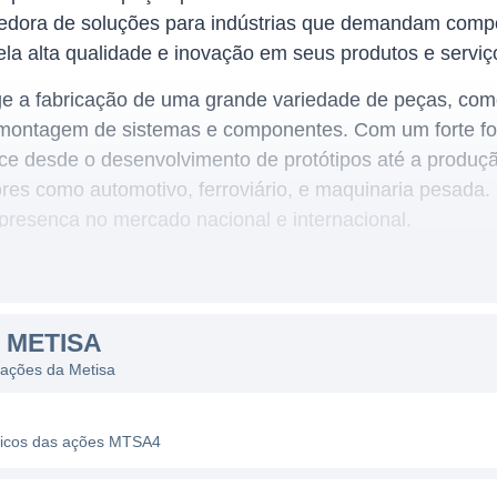
edora de soluções para indústrias que demandam comp
la alta qualidade e inovação em seus produtos e serviç
e a fabricação de uma grande variedade de peças, co
 montagem de sistemas e componentes. Com um forte fo
ce desde o desenvolvimento de protótipos até a produçã
res como automotivo, ferroviário, e maquinaria pesada.
presença no mercado nacional e internacional.
 importante agente no setor industrial, focando em so
 METISA
seus clientes. A empresa possui diversas linhas de pro
 ações da Metisa
posição e equipamentos customizados. O compromisso c
tam sua atuação, permitindo que a Metisa mantenha co
ráficos das ações MTSA4
tilizados em diversas aplicações que vão desde a manu