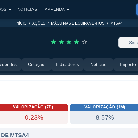
DOS
NOTÍCIAS
APRENDA
INÍCIO
AÇÕES
MÁQUINAS E EQUIPAMENTOS
MTSA4
☆
☆
☆
☆
☆
Segu
videndos
Cotação
Indicadores
Notícias
Imposto
VALORIZAÇÃO (7D)
VALORIZAÇÃO (1M)
-0,23%
8,57%
 DE MTSA4