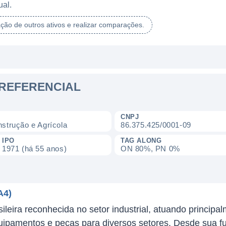
ual.
ação de outros ativos e realizar comparações.
PREFERENCIAL
CNPJ
strução e Agrícola
86.375.425/0001-09
IPO
TAG ALONG
1971 (há 55 anos)
ON 80%, PN 0%
A4)
leira reconhecida no setor industrial, atuando princip
uipamentos e peças para diversos setores. Desde sua f