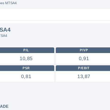
ações MTSA4
TSA4
MTSA4
P/L
P/VP
10,85
0,91
PSR
P/EBIT
0,81
13,87
DADE