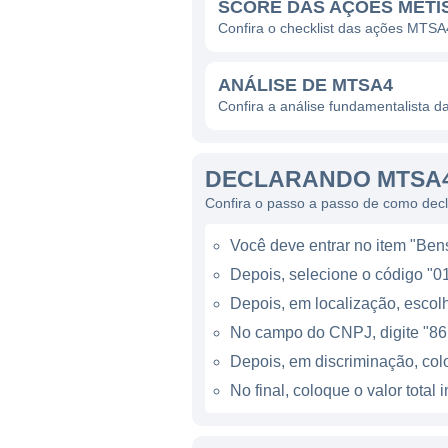
SCORE DAS AÇÕES METI
de bens de consumo. A empr
Confira o checklist das ações MTSA
assegura a confiabilidade e 
pesquisa e desenvolvimento,
ANÁLISE DE MTSA4
Confira a análise fundamentalista d
PRESENÇA GLOBAL E PA
DECLARANDO MTSA4
A Metisa atua principalmente
Confira o passo a passo de como dec
exportando seus produtos pa
estratégia da empresa de amp
Você deve entrar no item "Bens 
novas oportunidades em dife
Depois, selecione o código "01
Além das operações no Brasi
Depois, em localização, escolh
que ajuda na adaptação de 
No campo do CNPJ, digite "86
contribui para o fortalecime
Depois, em discriminação, co
negócios e expansão.
No final, coloque o valor tota
LINHAS DE NEGÓCIOS E