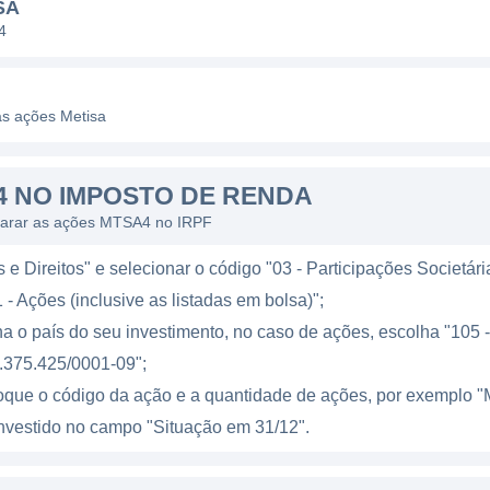
SA
esa adota processos de fabricação modernos e tecnolo
4
eficiência dos produtos que oferece. Além disso, a Meti
 aprimorando seus processos e criando novas soluções
as ações Metisa
ÍSES DE ATUAÇÃO
 NO IMPOSTO DE RENDA
 no Brasil, mas também possui uma presença significati
larar as ações MTSA4 no IRPF
ra mercados nas Américas e na Europa. Essa internacio
liar sua base de clientes e diversificar seus canais de 
e Direitos" e selecionar o código "03 - Participações Societári
rentes regiões do mundo.
 - Ações (inclusive as listadas em bolsa)";
l, a Metisa busca estabelecer parcerias com empresas 
a o país do seu investimento, no caso de ações, escolha "105 - 
seus produtos às necessidades específicas de cada re
.375.425/0001-09";
nto da marca Metisa no cenário global, abrindo portas p
loque o código da ação e a quantidade de ações, por exempl
l investido no campo "Situação em 31/12".
 PRODUTOS