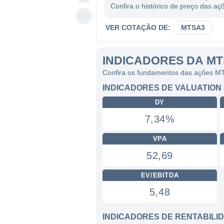
Confira o histórico de preço das 
VER COTAÇÃO DE:
MTSA3
INDICADORES DA M
Confira os fundamentos das ações 
INDICADORES DE VALUATION
DY
7,34%
VPA
52,69
EV/EBITDA
5,48
INDICADORES DE RENTABILI