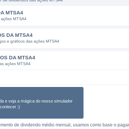
dor de dividendos das ações MTSA4
DA MTSA4
as ações MTSA4
OS DA MTSA4
pagos e gráficos das ações MTSA4
DOS DA MTSA4
 das ações MTSA4
da e veja a mágica do nosso simulador
contecer :)
ebimento de dividendo médio mensal, usamos como base o paga