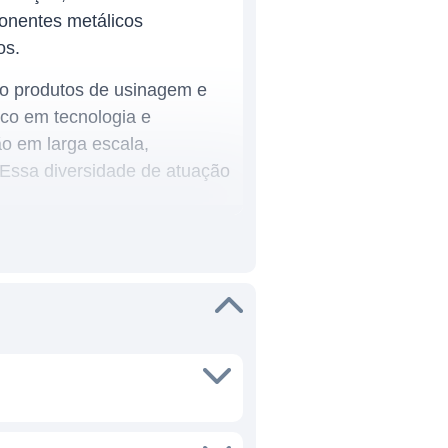
onentes metálicos
os.
mo produtos de usinagem e
co em tecnologia e
o em larga escala,
 Essa diversidade de atuação
luções que atendam as
dutos, incluindo componentes
om a inovação e a qualidade
mpetitividade em mercados
fatura pesada até a produção