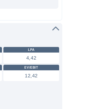
LPA
4,42
EV/EBIT
12,42