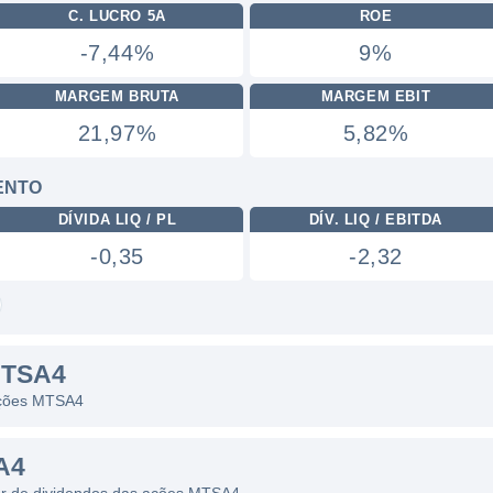
C. LUCRO 5A
ROE
-7,44%
9%
MARGEM BRUTA
MARGEM EBIT
21,97%
5,82%
ENTO
DÍVIDA LIQ / PL
DÍV. LIQ / EBITDA
-0,35
-2,32
MTSA4
 ações MTSA4
A4