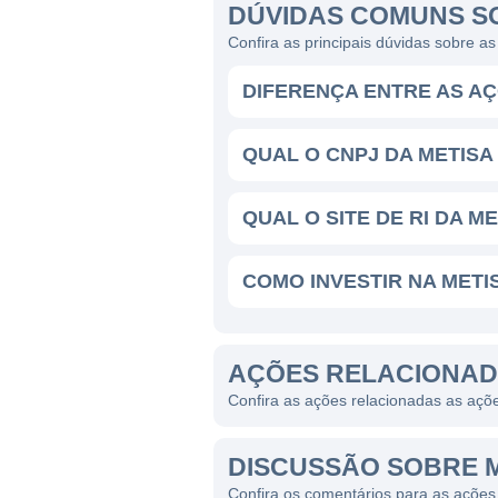
DÚVIDAS COMUNS S
As linhas de negócios da Me
Confira as principais dúvidas sobre a
engenharia. A empresa é esp
DIFERENÇA ENTRE AS AÇ
de peças metálicas altament
um elevado grau de customi
QUAL O CNPJ DA METISA
A Metisa também se destaca
fundamentais para diversas ap
QUAL O SITE DE RI DA ME
maquinários e equipamentos.
fornecedora completa para se
COMO INVESTIR NA METI
CONTROLADORES E ESTR
AÇÕES RELACIONAD
A Metisa é uma empresa de c
Confira as ações relacionadas as açõ
são, em sua maioria, membro
uma longa história de envol
DISCUSSÃO SOBRE 
mantenha um controle sólido 
o crescimento da empresa.
Confira os comentários para as ações