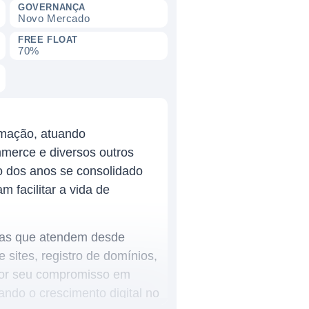
GOVERNANÇA
Novo Mercado
FREE FLOAT
70%
rmação, atuando
merce e diversos outros
o dos anos se consolidado
facilitar a vida de
adas que atendem desde
ites, registro de domínios,
a por seu compromisso em
ando o crescimento digital no