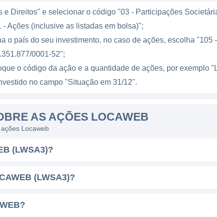
s, a Locaweb possui uma base sólida e diversificada qu
e Direitos" e selecionar o código "03 - Participações Societári
o. Isso demonstra a capacidade da empresa de se adap
 - Ações (inclusive as listadas em bolsa)";
 segmentos de mercado e de fornecer soluções escaláv
a o país do seu investimento, no caso de ações, escolha "105 - 
.
.351.877/0001-52";
loque o código da ação e a quantidade de ações, por exempl
l investido no campo "Situação em 31/12".
onhecida por seus esforços em inovação e desenvolvim
gital de seus clientes. A empresa investe continuament
OBRE AS AÇÕES LOCAWEB
ar suas plataformas e serviços, visando sempre a melho
as ações Locaweb
ém apresenta um compromisso com a sustentabilidade, 
ais.
EB (LWSA3)?
porte técnico robusto também é um dos pilares do suces
OCAWEB (LWSA3)?
 que vai muito além do básico, garantindo que seus cl
rante todo o processo de implementação e uso de suas
AWEB?
fidelização de clientes.