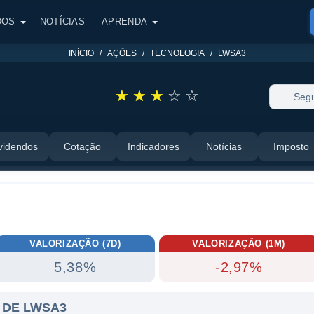
DOS
NOTÍCIAS
APRENDA
INÍCIO
AÇÕES
TECNOLOGIA
LWSA3
☆
☆
☆
☆
☆
Segu
videndos
Cotação
Indicadores
Notícias
Imposto
VALORIZAÇÃO (7D)
VALORIZAÇÃO (1M)
5,38%
-2,97%
 DE LWSA3