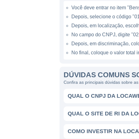
Com mais de 250 mil cliente
Você deve entrar no item "Bens 
até grandes nomes do mercad
Depois, selecione o código "01
necessidades de diferentes
Depois, em localização, escolh
crescimento de seus clientes
No campo do CNPJ, digite "02
Depois, em discriminação, co
A LOCAWEB HOJE
No final, coloque o valor tota
Atualmente, a Locaweb é rec
que apoiam o crescimento di
DÚVIDAS COMUNS S
desenvolvimento para melhor
Confira as principais dúvidas sobre 
Além disso, a Locaweb tamb
minimizem impactos ambient
QUAL O CNPJ DA LOCAW
A prática de oferecer um su
QUAL O SITE DE RI DA L
empresa oferece atendimento
acompanhamento completo du
COMO INVESTIR NA LOC
altos índices de satisfação e 