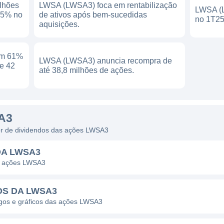
lhões
LWSA (LWSA3) foca em rentabilização
LWSA (L
 45% no
de ativos após bem-sucedidas
no 1T25
aquisições.
em 61%
LWSA (LWSA3) anuncia recompra de
e 42
até 38,8 milhões de ações.
A3
dor de dividendos das ações LWSA3
DA LWSA3
as ações LWSA3
OS DA LWSA3
pagos e gráficos das ações LWSA3