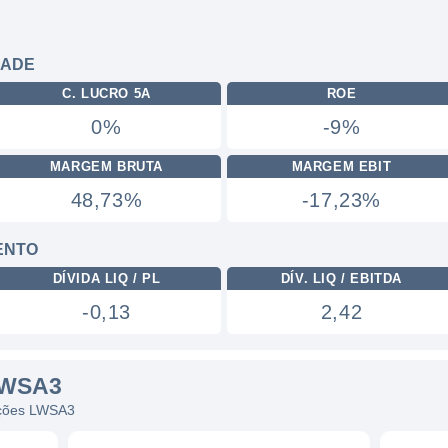
DADE
C. LUCRO 5A
ROE
0%
-9%
MARGEM BRUTA
MARGEM EBIT
48,73%
-17,23%
ENTO
DÍVIDA LIQ / PL
DÍV. LIQ / EBITDA
-0,13
2,42
LWSA3
 ações LWSA3