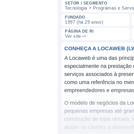
SETOR / SEGMENTO
Tecnologia > Programas e Servi
FUNDADO
1997 (há 29 anos)
PÁGINA DE RI
Ver site ⇨
CONHEÇA A LOCAWEB (L
A Locaweb é uma das principa
especialmente na prestação 
serviços associados à prese
como uma referência no merc
empreendedores e empresas 
O modelo de negócios da Loc
pequenas empresas até grand
construção de lojas virtuais
ajudar os clientes a desenvo