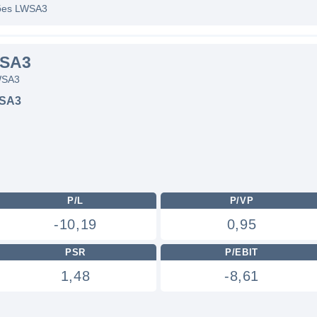
ações LWSA3
WSA3
WSA3
SA3
P/L
P/VP
-10,19
0,95
PSR
P/EBIT
1,48
-8,61