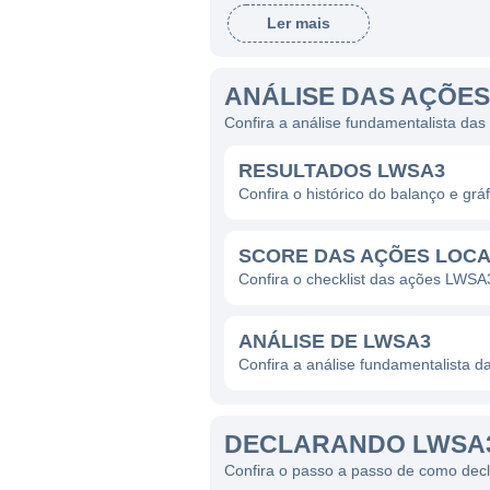
Brasil.
Ler mais
ATUAÇÃO DA LOCAWEB
ANÁLISE DAS AÇÕE
A Locaweb atua predominante
Confira a análise fundamentalista da
presença em outros mercados
RESULTADOS LWSA3
reconhecimento no setor, o 
Confira o histórico do balanço e gr
digitais. O setor de tecnolo
principalmente devido ao au
SCORE DAS AÇÕES LOC
Os principais segmentos de 
Confira o checklist das ações LWSA
Hospedagem de sites, que 
ANÁLISE DE LWSA3
Construção e gerenciament
Confira a análise fundamentalista 
Serviços de e-mail market
Soluções de segurança, co
DECLARANDO LWSA3
Desenvolvimento de APIs e
Confira o passo a passo de como dec