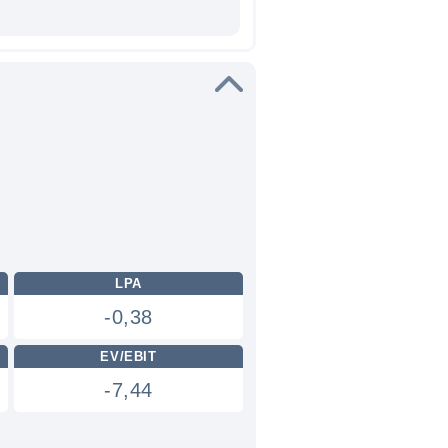
LPA
-0,38
EV/EBIT
-7,44