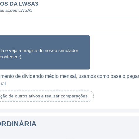
DOS DA LWSA3
 das ações LWSA3
da e veja a mágica do nosso simulador
contecer :)
ebimento de dividendo médio mensal, usamos como base o paga
ual.
ação de outros ativos e realizar comparações.
ORDINÁRIA