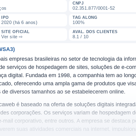
CNPJ
ços
02.351.877/0001-52
IPO
TAG ALONG
2020 (há 6 anos)
100%
SITE OFICIAL
AVAL. DOS CLIENTES
Ver site ⇨
8.1 / 10
WSA3)
is empresas brasileiras no setor de tecnologia da info
de serviços de hospedagem de sites, soluções de e-com
nça digital. Fundada em 1998, a companhia tem ao long
ado, oferecendo uma ampla gama de produtos que visam 
de diversos tamanhos ao se estabelecerem online.
aweb é baseado na oferta de soluções digitais integr
es corporações. Os serviços variam de hospedagem de s
, e-mail corporativo, entre outros. A empresa se destac
lverem suas atividades comerciais na internet, impulsion