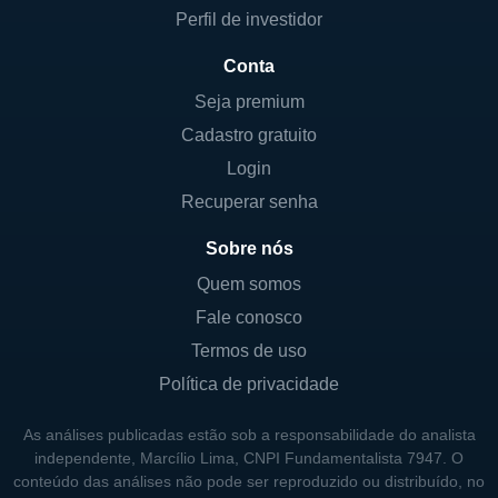
pilares da Biomm, que se empenha em
Perfil de investidor
oferecer medicamentos que atendam às
necessidades específicas dos pacientes e de
Conta
sistemas de saúde, tanto em nível local
Seja premium
quanto global.
Cadastro gratuito
Login
HISTÓRICO DA BIOMM
Recuperar senha
A Biomm foi fundada com o objetivo de ser
Sobre nós
uma referência em biotecnologia no Brasil.
Quem somos
Desde sua criação, a empresa tem se
Fale conosco
dedicado ao desenvolvimento de soluções
Termos de uso
inovadoras no campo da saúde. A trajetória
da Biomm é marcada por investimentos em
Política de privacidade
pesquisa e desenvolvimento, buscando
As análises publicadas estão sob a responsabilidade do analista
sempre a excelência em seus produtos e
independente, Marcílio Lima, CNPI Fundamentalista 7947. O
processos. Com um forte compromisso com
conteúdo das análises não pode ser reproduzido ou distribuído, no