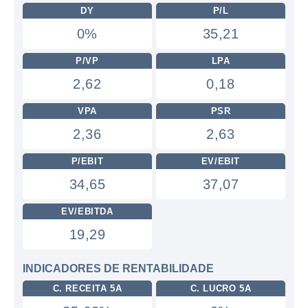
DY
P/L
0%
35,21
P/VP
LPA
2,62
0,18
VPA
PSR
2,36
2,63
P/EBIT
EV/EBIT
34,65
37,07
EV/EBITDA
19,29
INDICADORES DE RENTABILIDADE
C. RECEITA 5A
C. LUCRO 5A