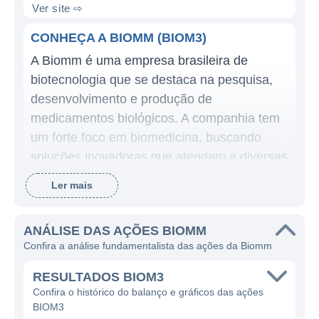
Ver site ⇨
CONHEÇA A BIOMM (BIOM3)
A Biomm é uma empresa brasileira de
biotecnologia que se destaca na pesquisa,
desenvolvimento e produção de
medicamentos biológicos. A companhia tem
um forte foco em biomedicina, buscando
soluções inovadoras que atendam a diversas
necessidades de saúde. Seu modelo de
Ler mais
negócios envolve a exploração de
tecnologias avançadas que aproveitam a
ANÁLISE DAS AÇÕES BIOMM
biologia celular e molecular, destacando-se
Confira a análise fundamentalista das ações da Biomm
na produção de produtos como
imunobiológicos, vacinas e medicamentos
RESULTADOS BIOM3
para tratamento de doenças raras e
Confira o histórico do balanço e gráficos das ações
BIOM3
crônicas.