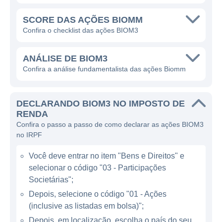
A Biomm atua principalmente no setor de
SCORE DAS AÇÕES BIOMM
saúde, concentrando suas operações no
Confira o checklist das ações BIOM3
desenvolvimento de terapias e vacinas que
utilizam técnicas de biotecnologia. A
ANÁLISE DE BIOM3
empresa ganha dinheiro através da
Confira a análise fundamentalista das ações Biomm
comercialização de seus produtos
farmacêuticos, além de estabelecer
DECLARANDO BIOM3 NO IMPOSTO DE
parcerias com instituições de pesquisa,
RENDA
universidades e outras empresas para o
Confira o passo a passo de como declarar as ações BIOM3
desenvolvimento conjunto de novos produtos
no IRPF
e tecnologias. Este modelo colaborativo
Você deve entrar no item "Bens e Direitos" e
permite que a Biomm amplie sua capacidade
selecionar o código "03 - Participações
de inovação e fortaleça sua presença no
Societárias";
mercado.
Depois, selecione o código "01 - Ações
(inclusive as listadas em bolsa)";
ATUAÇÃO DA BIOMM
Depois, em localização, escolha o país do seu