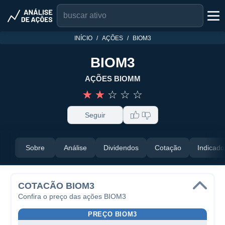
INÍCIO
AÇÕES
BIOM3
BIOM3
AÇÕES BIOMM
☆
☆
☆
☆
☆
Seguir
Sobre
Análise
Dividendos
Cotação
Indicado
COTACÃO BIOM3
Confira o preço das ações BIOM3
PREÇO BIOM3