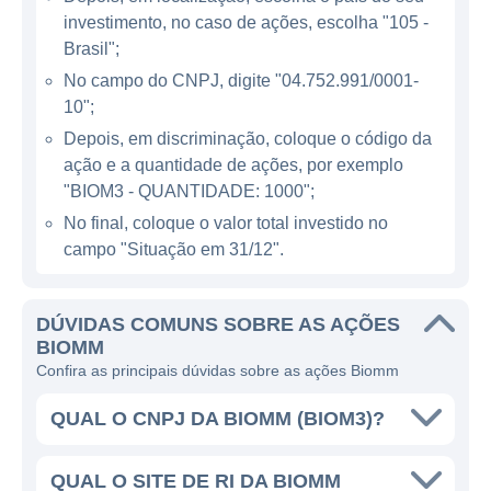
investimento, no caso de ações, escolha "105 -
A empresa está inserida em um mercado
Brasil";
que cresce rapidamente, impulsionado pela
No campo do CNPJ, digite "04.752.991/0001-
demanda por tratamentos mais eficazes e
10";
personalizados. A Biomm opera em
Depois, em discriminação, coloque o código da
diferentes segmentos, incluindo pesquisa e
ação e a quantidade de ações, por exemplo
desenvolvimento, produção e
"BIOM3 - QUANTIDADE: 1000";
comercialização de produtos farmacêuticos.
No final, coloque o valor total investido no
Um dos principais exemplos de sua atuação
campo "Situação em 31/12".
é a pesquisa de vacinas e tratamentos para
doenças infecciosas, onde a companhia
DÚVIDAS COMUNS SOBRE AS AÇÕES
utiliza sua expertise em biotecnologia para
BIOMM
desenvolver soluções que podem oferecer
Confira as principais dúvidas sobre as ações Biomm
novas alternativas terapêuticas aos
QUAL O CNPJ DA BIOMM (BIOM3)?
pacientes.
Os produtos da Biomm são dirigidos tanto
QUAL O SITE DE RI DA BIOMM