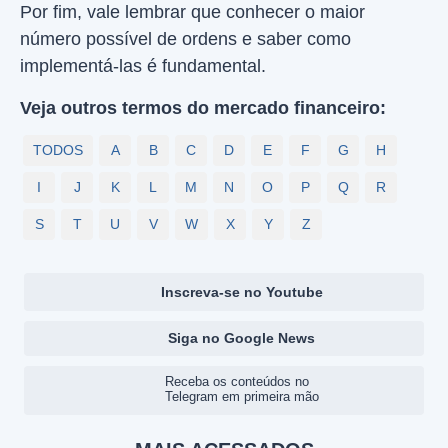
Por fim, vale lembrar que conhecer o maior
número possível de ordens e saber como
implementá-las é fundamental.
Veja outros termos do mercado financeiro:
TODOS
A
B
C
D
E
F
G
H
I
J
K
L
M
N
O
P
Q
R
S
T
U
V
W
X
Y
Z
Inscreva-se no Youtube
Siga no Google News
Receba os conteúdos no
Telegram em primeira mão