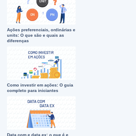
Ações preferenciais, ordinárias e
units: O que são e quais as
diferenças
Como investir em ações: O guia
completo para iniciantes
Data com e data ex: o que é e