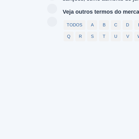
Veja outros termos do merca
TODOS
A
B
C
D
Q
R
S
T
U
V