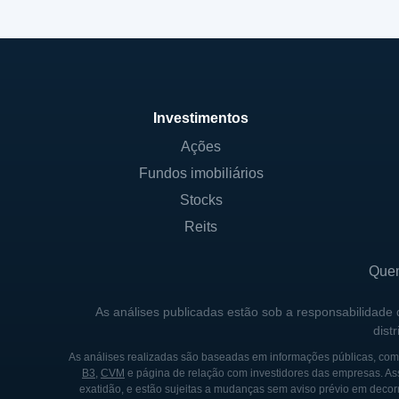
Investimentos
Ações
Fundos imobiliários
Stocks
Reits
Que
As análises publicadas estão sob a responsabilidade
dist
As análises realizadas são baseadas em informações públicas, como
B3
,
CVM
e página de relação com investidores das empresas. As
exatidão, e estão sujeitas a mudanças sem aviso prévio em decorr