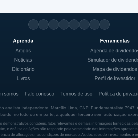
Aprenda
Ferramentas
Artigos
Agenda de dividendo
Notícias
Simulador de dividend
Dicionário
Mapa de dividendos
Livros
Perfil de investidor
m somos
Fale conosco
Termos de uso
Política de privac
 do analista independente, Marcílio Lima, CNPI Fundamentalista 7947.
ribuído, no todo ou em parte, a qualquer terceiro sem autorização expr
 demonstrativos contábeis, fatos relevantes e demais informações fornecidas pel
sim, o Análise de Ações não responde pela veracidade das informações apresenta
ência de alterações nas condições de mercado. As decisões de investimentos e estra