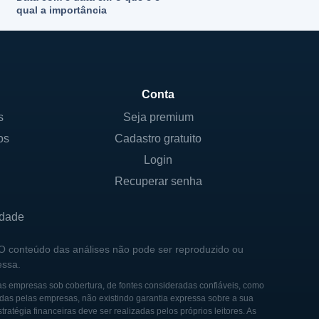
qual a importância
Conta
s
Seja premium
os
Cadastro gratuito
Login
Recuperar senha
idade
 O conteúdo das análises não pode ser reproduzido ou
essa.
as empresas sob cobertura, de fontes consideradas confiáveis, como
das pelas empresas, não existindo garantia expressa sobre a sua
tégia financeiras deve ser realizadas pelos próprios leitores. As