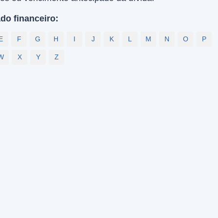
do financeiro:
E
F
G
H
I
J
K
L
M
N
O
P
W
X
Y
Z