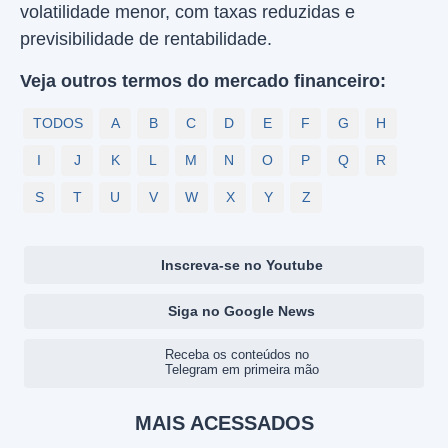
volatilidade menor, com taxas reduzidas e
previsibilidade de rentabilidade.
Veja outros termos do mercado financeiro:
TODOS
A
B
C
D
E
F
G
H
I
J
K
L
M
N
O
P
Q
R
S
T
U
V
W
X
Y
Z
Inscreva-se no Youtube
Siga no Google News
Receba os conteúdos no
Telegram em primeira mão
MAIS ACESSADOS