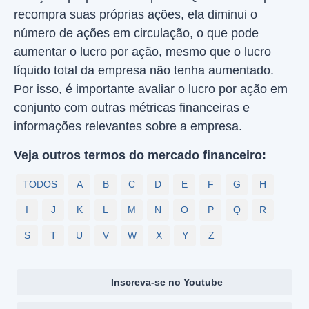
recompra suas próprias ações, ela diminui o
número de ações em circulação, o que pode
aumentar o lucro por ação, mesmo que o lucro
líquido total da empresa não tenha aumentado.
Por isso, é importante avaliar o lucro por ação em
conjunto com outras métricas financeiras e
informações relevantes sobre a empresa.
Veja outros termos do mercado financeiro:
TODOS
A
B
C
D
E
F
G
H
I
J
K
L
M
N
O
P
Q
R
S
T
U
V
W
X
Y
Z
Inscreva-se no Youtube