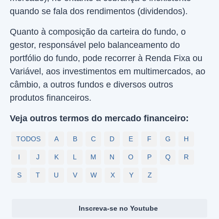
quando se fala dos rendimentos (dividendos).
Quanto à composição da carteira do fundo, o
gestor, responsável pelo balanceamento do
portfólio do fundo, pode recorrer à Renda Fixa ou
Variável, aos investimentos em multimercados, ao
câmbio, a outros fundos e diversos outros
produtos financeiros.
Veja outros termos do mercado financeiro:
TODOS
A
B
C
D
E
F
G
H
I
J
K
L
M
N
O
P
Q
R
S
T
U
V
W
X
Y
Z
Inscreva-se no Youtube