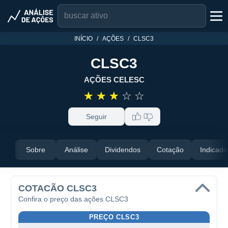
INÍCIO
AÇÕES
CLSC3
CLSC3
AÇÕES CELESC
☆
☆
☆
☆
☆
Seguir
Sobre
Análise
Dividendos
Cotação
Indicado
COTACÃO CLSC3
Confira o preço das ações CLSC3
PREÇO CLSC3