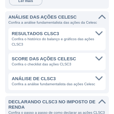
Ler mais
oferta de energia elétrica de forma confiável
e sustentável, a empresa tem se destacado
ANÁLISE DAS AÇÕES CELESC
como um dos principais fornecedores de
Confira a análise fundamentalista das ações da Celesc
energia em sua região.
RESULTADOS CLSC3
O core business da Celesc é a distribuição
Confira o histórico do balanço e gráficos das ações
de energia elétrica. A companhia gera receita
CLSC3
através de tarifas cobradas dos
consumidores finais, além de negociar
SCORE DAS AÇÕES CELESC
energia com outras distribuidoras e
Confira o checklist das ações CLSC3
comercializadoras. As suas operações
envolvem a gestão de linhas de transmissão,
ANÁLISE DE CLSC3
subestações e sistemas de distribuição que
Confira a análise fundamentalista das ações Celesc
buscam implementar melhorias constantes
em termos de eficiência e confiabilidade do
DECLARANDO CLSC3 NO IMPOSTO DE
fornecimento de energia.
RENDA
Confira o passo a passo de como declarar as ações CLSC3