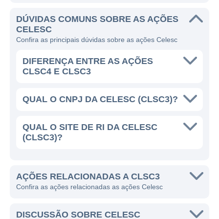
através de usinas hidrelétricas, além de
projetos em andamento para impulsionar a
DÚVIDAS COMUNS SOBRE AS AÇÕES
CELESC
utilização de energia solar. A companhia
Confira as principais dúvidas sobre as ações Celesc
possui um papel significativo na promoção
da inclusão energética, buscando ampliar o
DIFERENÇA ENTRE AS AÇÕES
acesso à energia elétrica em regiões
CLSC4 E CLSC3
remotas e menos desenvolvidas.
QUAL O CNPJ DA CELESC (CLSC3)?
A CELESC HOJE
QUAL O SITE DE RI DA CELESC
A Celesc é considerada uma das principais
(CLSC3)?
empresas do setor elétrico brasileiro e é um
dos símbolos do desenvolvimento de Santa
Catarina. A empresa busca sempre se
AÇÕES RELACIONADAS A CLSC3
alinhar às melhores práticas de governança
Confira as ações relacionadas as ações Celesc
corporativa e responsabilidade social, além
de adotar uma postura proativa em relação à
DISCUSSÃO SOBRE CELESC