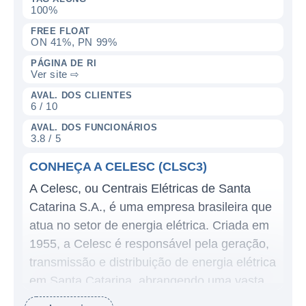
100%
FREE FLOAT
ON 41%, PN 99%
PÁGINA DE RI
Ver site ⇨
AVAL. DOS CLIENTES
6 / 10
AVAL. DOS FUNCIONÁRIOS
3.8 / 5
CONHEÇA A CELESC (CLSC3)
A Celesc, ou Centrais Elétricas de Santa
Catarina S.A., é uma empresa brasileira que
atua no setor de energia elétrica. Criada em
1955, a Celesc é responsável pela geração,
transmissão e distribuição de energia elétrica
em Santa Catarina, abrangendo uma vasta
área do estado. Com o objetivo de garantir a