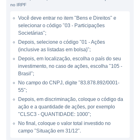
no IRPF
ATUAÇÃO DA CELESC
Você deve entrar no item "Bens e Direitos" e
A Celesc atua em diversas regiões de Santa
selecionar o código "03 - Participações
Catarina, atendendo tanto centros urbanos
Societárias";
quanto áreas rurais. A empresa possui um
Depois, selecione o código "01 - Ações
compromisso com o desenvolvimento
(inclusive as listadas em bolsa)";
regional e do recrutamento de energia,
Depois, em localização, escolha o país do seu
promovendo a sustentabilidade e a eficiência
investimento, no caso de ações, escolha "105 -
energética. Além da distribuição, a Celesc
Brasil";
também investe em projetos de geração de
No campo do CNPJ, digite "83.878.892/0001-
energia, focando em fontes renováveis, com
55";
o intuito de diversificar suas fontes e reduzir
Depois, em discriminação, coloque o código da
a dependência de combustíveis fósseis.
ação e a quantidade de ações, por exemplo
"CLSC3 - QUANTIDADE: 1000";
A forte presença da Celesc no estado é um
No final, coloque o valor total investido no
diferencial, visto que a empresa opera com
campo "Situação em 31/12".
um portfólio que inclui a geração de energia