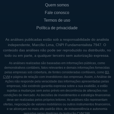
Quem somos
de medidas de eficiência e modernização de
suas operações, garantindo a continuidade
Fale conosco
do serviço e a satisfação de seus
Termos de uso
consumidores.
Política de privacidade
A Celesc se consolidou como uma das
As análises publicadas estão sob a responsabilidade do analista
referências em gestão de energia elétrica no
independente, Marcílio Lima, CNPI Fundamentalista 7947. O
conteúdo das análises não pode ser reproduzido ou distribuído, no
Brasil, reconhecida por sua eficiência
todo ou em parte, a qualquer terceiro sem autorização expressa.
operacional e comprometimento com
As análises realizadas são baseadas em informações públicas, como
práticas sustentáveis. Através de uma série
demonstrativos contábeis, fatos relevantes e demais informações fornecidas
de investimentos em infraestrutura e
pelas empresas sob cobertura, de fontes consideradas confiáveis, como
B3
,
CVM
e página de relação com investidores das empresas. Assim, o Análise de
tecnologia, a empresa tem buscado não
Ações não responde pela veracidade das informações apresentadas pelas
apenas melhorar a qualidade do
empresas, não existindo garantia expressa sobre a sua exatidão, e estão
sujeitas a mudanças sem aviso prévio em decorrência de alterações nas
fornecimento de energia, mas também se
condições de mercado. As decisões de investimentos e estratégia financeiras
posicionar como precedente em soluções
deve ser realizadas pelos próprios leitores. As análises não representam
ofertas, negociação de valores mobiliários ou outros instrumentos financeiros,
inovadoras e sustentáveis no setor elétrico.
e se alicerçam no mais alto padrão ético, de independência e autonomia
seguidas pelas diretrizes da Instrução CVM 598.