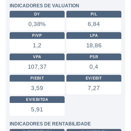
INDICADORES DE VALUATION
DY
P/L
0,38%
6,84
P/VP
LPA
1,2
18,86
VPA
PSR
107,37
0,4
P/EBIT
EV/EBIT
3,59
7,27
EV/EBITDA
5,91
INDICADORES DE RENTABILIDADE