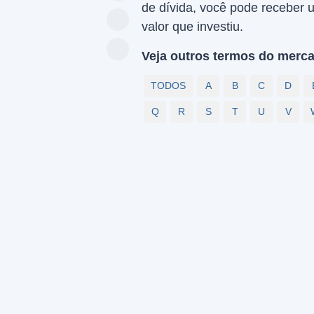
de dívida, você pode receber 
valor que investiu.
Veja outros termos do merca
TODOS
A
B
C
D
Q
R
S
T
U
V