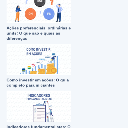
Ações preferenciais, ordinárias e
units: O que são e quais as
diferenças
Como investir em ações: O guia
completo para iniciantes
Indicadores fundamentalistas: O