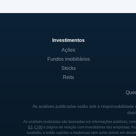
Investimentos
Ações
Fundos imobiliários
Stocks
Reits
Que
As análises publicadas estão sob a responsabilidade
dist
As análises realizadas são baseadas em informações públicas, como
B3
,
CVM
e página de relação com investidores das empresas. As
exatidão, e estão sujeitas a mudanças sem aviso prévio em decorr