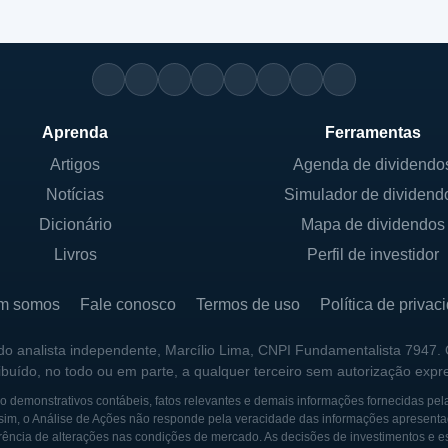
Aprenda
Ferramentas
Artigos
Agenda de dividendo
Notícias
Simulador de dividend
Dicionário
Mapa de dividendos
Livros
Perfil de investidor
m somos
Fale conosco
Termos de uso
Política de privac
 do analista independente, Marcílio Lima, CNPI Fundamentalista 7947.
ribuído, no todo ou em parte, a qualquer terceiro sem autorização expr
 demonstrativos contábeis, fatos relevantes e demais informações fornecidas pel
sim, o Análise de Ações não responde pela veracidade das informações apresenta
ência de alterações nas condições de mercado. As decisões de investimentos e estra