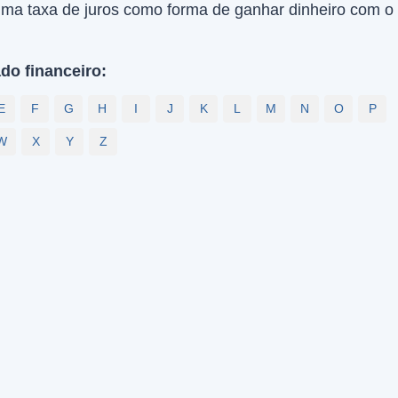
uma taxa de juros como forma de ganhar dinheiro com o
do financeiro:
E
F
G
H
I
J
K
L
M
N
O
P
W
X
Y
Z