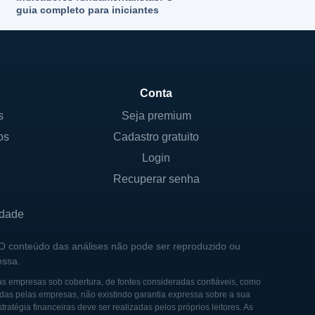
guia completo para iniciantes
Conta
s
Seja premium
os
Cadastro gratuito
Login
Recuperar senha
idade
 O conteúdo das análises não pode ser reproduzido ou
essa.
as empresas sob cobertura, de fontes consideradas confiáveis, como
das pelas empresas, não existindo garantia expressa sobre a sua
tégia financeiras deve ser realizadas pelos próprios leitores. As