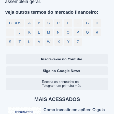
assembleia geral.
Veja outros termos do mercado financeiro:
TODOS
A
B
C
D
E
F
G
H
I
J
K
L
M
N
O
P
Q
R
S
T
U
V
W
X
Y
Z
Inscreva-se no Youtube
Siga no Google News
Receba os conteúdos no
Telegram em primeira mão
MAIS ACESSADOS
Como investir em ações: O guia