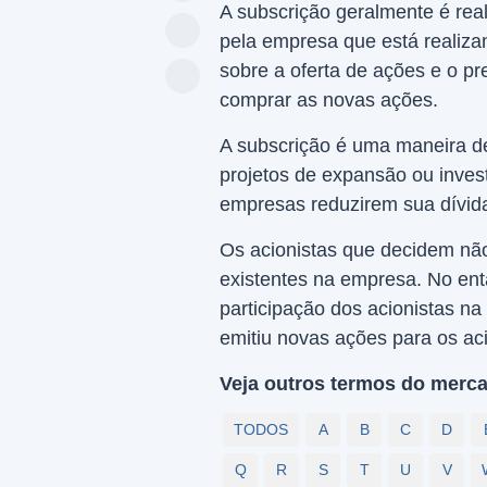
A subscrição geralmente é rea
pela empresa que está realiza
sobre a oferta de ações e o p
comprar as novas ações.
A subscrição é uma maneira de
projetos de expansão ou inve
empresas reduzirem sua dívid
Os acionistas que decidem não
existentes na empresa. No enta
participação dos acionistas n
emitiu novas ações para os aci
Veja outros termos do merca
TODOS
A
B
C
D
Q
R
S
T
U
V