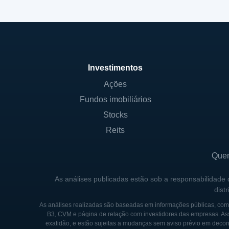
Investimentos
Ações
Fundos imobiliários
Stocks
Reits
Que
As análises publicadas estão sob a responsabilidade
dist
As análises realizadas são baseadas em informações públicas, como
B3
,
CVM
e página de relação com investidores das empresas. As
exatidão, e estão sujeitas a mudanças sem aviso prévio em decorr