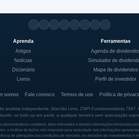
Aprenda
Ferramentas
Artigos
Agenda de dividendo
Notícias
Simulador de dividend
Dicionário
Mapa de dividendos
Livros
Perfil de investidor
m somos
Fale conosco
Termos de uso
Política de privac
 do analista independente, Marcílio Lima, CNPI Fundamentalista 7947.
ribuído, no todo ou em parte, a qualquer terceiro sem autorização expr
 demonstrativos contábeis, fatos relevantes e demais informações fornecidas pel
sim, o Análise de Ações não responde pela veracidade das informações apresenta
ência de alterações nas condições de mercado. As decisões de investimentos e estra