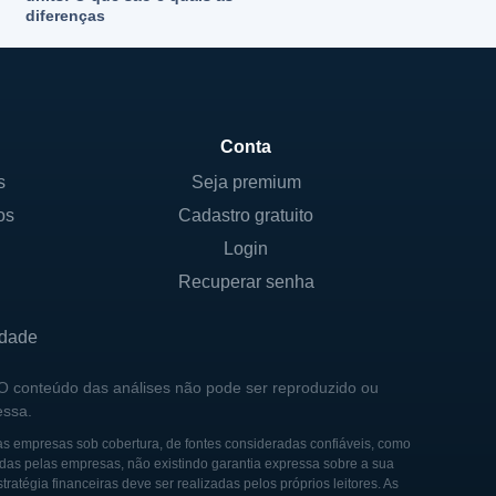
diferenças
Conta
s
Seja premium
os
Cadastro gratuito
Login
Recuperar senha
idade
 O conteúdo das análises não pode ser reproduzido ou
essa.
as empresas sob cobertura, de fontes consideradas confiáveis, como
das pelas empresas, não existindo garantia expressa sobre a sua
tégia financeiras deve ser realizadas pelos próprios leitores. As