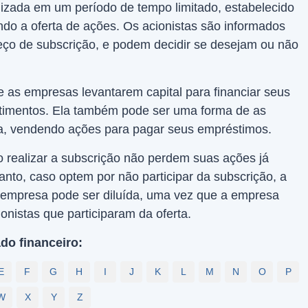
lizada em um período de tempo limitado, estabelecido
ndo a oferta de ações. Os acionistas são informados
reço de subscrição, e podem decidir se desejam ou não
 as empresas levantarem capital para financiar seus
stimentos. Ela também pode ser uma forma de as
a, vendendo ações para pagar seus empréstimos.
 realizar a subscrição não perdem suas ações já
nto, caso optem por não participar da subscrição, a
a empresa pode ser diluída, uma vez que a empresa
onistas que participaram da oferta.
do financeiro:
E
F
G
H
I
J
K
L
M
N
O
P
W
X
Y
Z