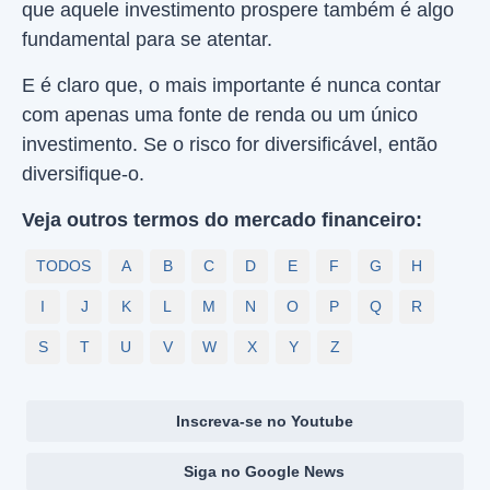
que aquele investimento prospere também é algo
fundamental para se atentar.
E é claro que, o mais importante é nunca contar
com apenas uma fonte de renda ou um único
investimento. Se o risco for diversificável, então
diversifique-o.
Veja outros termos do mercado financeiro:
TODOS
A
B
C
D
E
F
G
H
I
J
K
L
M
N
O
P
Q
R
S
T
U
V
W
X
Y
Z
Inscreva-se no Youtube
Siga no Google News