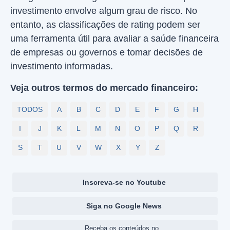
investimento envolve algum grau de risco. No
entanto, as classificações de rating podem ser
uma ferramenta útil para avaliar a saúde financeira
de empresas ou governos e tomar decisões de
investimento informadas.
Veja outros termos do mercado financeiro:
TODOS
A
B
C
D
E
F
G
H
I
J
K
L
M
N
O
P
Q
R
S
T
U
V
W
X
Y
Z
Inscreva-se no Youtube
Siga no Google News
Receba os conteúdos no