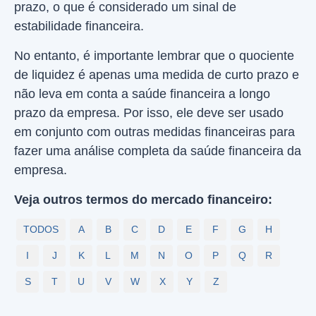
prazo, o que é considerado um sinal de
estabilidade financeira.
No entanto, é importante lembrar que o quociente
de liquidez é apenas uma medida de curto prazo e
não leva em conta a saúde financeira a longo
prazo da empresa. Por isso, ele deve ser usado
em conjunto com outras medidas financeiras para
fazer uma análise completa da saúde financeira da
empresa.
Veja outros termos do mercado financeiro:
TODOS
A
B
C
D
E
F
G
H
I
J
K
L
M
N
O
P
Q
R
S
T
U
V
W
X
Y
Z