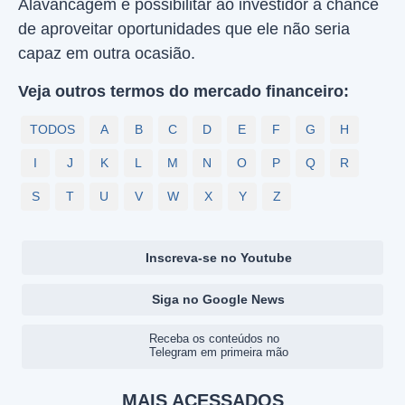
Alavancagem é possibilitar ao investidor a chance
de aproveitar oportunidades que ele não seria
capaz em outra ocasião.
Veja outros termos do mercado financeiro:
TODOS
A
B
C
D
E
F
G
H
I
J
K
L
M
N
O
P
Q
R
S
T
U
V
W
X
Y
Z
Inscreva-se no Youtube
Siga no Google News
Receba os conteúdos no
Telegram em primeira mão
MAIS ACESSADOS