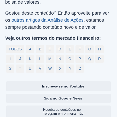
bolsa de valores.
Gostou deste conteúdo? Então aproveite para ver
os
outros artigos da Análise de Ações
, estamos
sempre postando conteúdo novo e de valor.
Veja outros termos do mercado financeiro:
TODOS
A
B
C
D
E
F
G
H
I
J
K
L
M
N
O
P
Q
R
S
T
U
V
W
X
Y
Z
Inscreva-se no Youtube
Siga no Google News
Receba os conteúdos no
Telegram em primeira mão