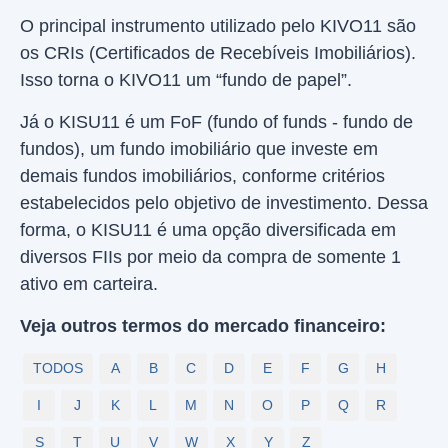
O principal instrumento utilizado pelo KIVO11 são
os CRIs (Certificados de Recebíveis Imobiliários).
Isso torna o KIVO11 um “fundo de papel”.
Já o KISU11 é um FoF (fundo of funds - fundo de
fundos), um fundo imobiliário que investe em
demais fundos imobiliários, conforme critérios
estabelecidos pelo objetivo de investimento. Dessa
forma, o KISU11 é uma opção diversificada em
diversos FIIs por meio da compra de somente 1
ativo em carteira.
Veja outros termos do mercado financeiro:
TODOS
A
B
C
D
E
F
G
H
I
J
K
L
M
N
O
P
Q
R
S
T
U
V
W
X
Y
Z